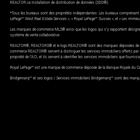
REALTOR.ca Installation de distribution de données (SDD®).
*Tous les bureaux sont des propriétés indépendantes. Les bureaux comprenant 
LePage
MD
West Real Estate Services », « Royal LePage
MD
Sussex », et « Les immeu
Les marques de commerce MLS® ainsi que les logos qui s'y rapportent désignent
système de vente collaborative.
REALTOR®, REALTORS® et le logo REALTOR® sont des marques déposées de REAL
commerce REALTOR® servent à distinguer les services immobiliers offerts par le
propriété de l'ACI, et ils servent à identifier les services immobiliers que fourni
Royal LePage
MD
est une marque de commerce déposée de la Banque Royale du Cana
Bridgemarq
MD
et ses logos / Services immobiliers Bridgemarq
MD
sont des marque