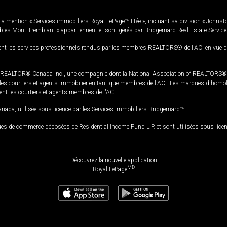
la mention « Services immobiliers Royal LePage
MD
Ltée », incluant sa division « Johnst
bles Mont-Tremblant » appartiennent et sont gérés par Bridgemarq Real Estate Servic
 les services professionnels rendus par les membres REALTORS® de l'ACI en vue de l'a
TOR® Canada Inc., une compagnie dont la National Association of REALTORS® et l'
s courtiers et agents immobilier en tant que membres de l'ACI. Les marques d'homolog
ssent les courtiers et agents membres de l'ACI.
da, utilisée sous licence par les Services immobiliers Bridgemarq
MD
.
s de commerce déposées de Residential Income Fund L.P. et sont utilisées sous lice
Découvrez la nouvelle application
MD
Royal LePage