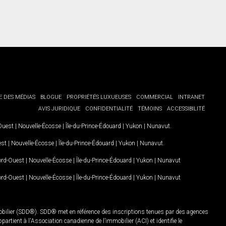
E DES MÉDIAS
BLOGUE
PROPRIÉTÉS LUXUEUSES
COMMERCIAL
INTRANET
AVIS JURIDIQUE
CONFIDENTIALITÉ
TÉMOINS
ACCESSIBILITÉ
-Ouest
|
Nouvelle-Écosse
|
Île-du-Prince-Édouard
|
Yukon
|
Nunavut
.
est
|
Nouvelle-Écosse
|
Île-du-Prince-Édouard
|
Yukon
|
Nunavut
.
Nord-Ouest
|
Nouvelle-Écosse
|
Île-du-Prince-Édouard
|
Yukon
|
Nunavut
Nord-Ouest
|
Nouvelle-Écosse
|
Île-du-Prince-Édouard
|
Yukon
|
Nunavut
mobilier (SDD®). SDD® met en référence des inscriptions tenues par des agences
rtient à l'Association canadienne de l’immobilier (ACI) et identifie le