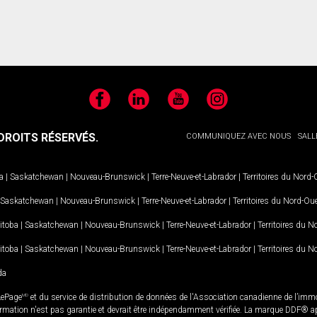
Facebook
LinkedIn
YouTube
Instagram
ROITS RÉSERVÉS.
COMMUNIQUEZ AVEC NOUS
SALL
a
|
Saskatchewan
|
Nouveau-Brunswick
|
Terre-Neuve-et-Labrador
|
Territoires du Nord
Saskatchewan
|
Nouveau-Brunswick
|
Terre-Neuve-et-Labrador
|
Territoires du Nord-Ou
itoba
|
Saskatchewan
|
Nouveau-Brunswick
|
Terre-Neuve-et-Labrador
|
Territoires du 
itoba
|
Saskatchewan
|
Nouveau-Brunswick
|
Terre-Neuve-et-Labrador
|
Territoires du 
da
LePage
MD
et du service de distribution de données de l'Association canadienne de l’im
rmation n'est pas garantie et devrait être indépendamment vérifiée. La marque DDF® appa