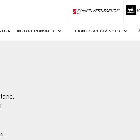
ZoneInvestisseurs RLP
RTIER
INFO ET CONSEILS
JOIGNEZ-VOUS À NOUS
tario,
t
en