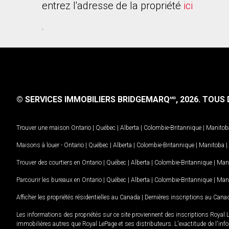
entrez l'adresse de la propriété
ici
.
© SERVICES IMMOBILIERS BRIDGEMARQ
, 2026.
TOUS D
MD
Trouver une maison
Ontario
|
Québec
|
Alberta
|
Colombie-Britannique
|
Manitob
Maisons à louer -
Ontario
|
Québec
|
Alberta
|
Colombie-Britannique
|
Manitoba
|
Trouver des courtiers en
Ontario
|
Québec
|
Alberta
|
Colombie-Britannique
|
Man
Parcourir les bureaux en
Ontario
|
Québec
|
Alberta
|
Colombie-Britannique
|
Man
Afficher les propriétés résidentielles au Canada
|
Dernières inscriptions au Cana
Les informations des propriétés sur ce site proviennent des inscriptions Royal 
immobilières autres que Royal LePage et ses distributeurs. L'exactitude de l'info