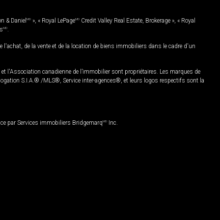
on & Daniel
MD
», « Royal LePage
MD
Credit Valley Real Estate, Brokerage », « Royal
es
MD
.
chat, de la vente et de la location de biens immobiliers dans le cadre d'un
Association canadienne de l’immobilier sont propriétaires. Les marques de
ation S.I.A.® /MLS®, Service inter-agences®, et leurs logos respectifs sont la
nce par Services immobiliers Bridgemarq
MD
Inc.