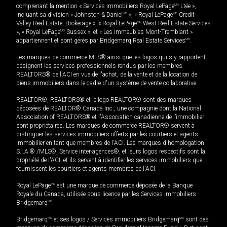
comprenant la mention « Services immobiliers Royal LePage
MD
Ltée »,
incluant sa division « Johnston & Daniel
MD
», « Royal LePage
MD
Credit
Valley Real Estate, Brokerage », « Royal LePage
MD
West Real Estate Services
», « Royal LePage
MD
Sussex », et « Les immeubles Mont-Tremblant »
appartiennent et sont gérés par Bridgemarq Real Estate Services
MD
.
Les marques de commerce MLS® ainsi que les logos qui s'y rapportent
désignent les services professionnels rendus par les membres
REALTORS® de l'ACI en vue de l'achat, de la vente et de la location de
biens immobiliers dans le cadre d'un système de vente collaborative.
REALTOR®, REALTORS® et le logo REALTOR® sont des marques
déposées de REALTOR® Canada Inc., une compagnie dont la National
Association of REALTORS® et l'Association canadienne de l’immobilier
sont propriétaires. Les marques de commerce REALTOR® servent à
distinguer les services immobiliers offerts par les courtiers et agents
immobilier en tant que membres de l'ACI. Les marques d'homologation
S.I.A.® /MLS®, Service inter-agences®, et leurs logos respectifs sont la
propriété de l'ACI, et ils servent à identifier les services immobiliers que
fournissent les courtiers et agents membres de l'ACI.
Royal LePage
MD
est une marque de commerce déposée de la Banque
Royale du Canada, utilisée sous licence par les Services immobiliers
Bridgemarq
MD
.
Bridgemarq
MD
et ses logos / Services immobiliers Bridgemarq
MD
sont des