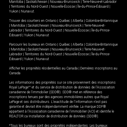
Manitoba
|
Saskatchewan
|
Nouveau-Brunswick
|
Terre-Neuve-et-Labrador
|
Territoires du Nord-Ouest
|
Nouvelle-Écosse
|
Île-du-Prince-Édouard
|
Yukon
|
Nunavut
.
Trouver des courtiers en
Ontario
|
Québec
|
Alberta
|
Colombie-Britannique
|
Manitoba
|
Saskatchewan
|
Nouveau-Brunswick
|
Terre-Neuve-et-
Labrador
|
Territoires du Nord-Ouest
|
Nouvelle-Écosse
|
Île-du-Prince-
Édouard
|
Yukon
|
Nunavut
Parcourir les bureaux en
Ontario
|
Québec
|
Alberta
|
Colombie-Britannique
|
Manitoba
|
Saskatchewan
|
Nouveau-Brunswick
|
Terre-Neuve-et-
Labrador
|
Territoires du Nord-Ouest
|
Nouvelle-Écosse
|
Île-du-Prince-
Édouard
|
Yukon
|
Nunavut
Afficher les propriétés résidentielles au Canada
|
Dernières inscriptions au
Canada
Les informations des propriétés sur ce site proviennent des inscriptions
Royal LePage
MD
et du service de distribution de données de l'Association
canadienne de l’immobilier (SDD®). SDD® met en référence des
inscriptions tenues par des agences immobilières autres que Royal
LePage et ses distributeurs. L'exactitude de l'information n'est pas
garantie et devrait être indépendamment vérifiée. La marque DDF®
appartient à l'Association canadienne de l’immobilier (ACI) et identifie le
REALTOR.ca Installation de distribution de données (SDD®).
*Tous les bureaux sont des propriétés indépendantes. Les bureaux