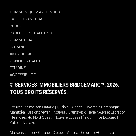
COMMUNIQUEZ AVEC NOUS
SALLE DES MÉDIAS
BLOGUE
PROPRIÉTÉS LUXUEUSES
COMMERCIAL
INTRANET
AVIS JURIDIQUE
CONFIDENTIALITÉ
TÉMOINS
ACCESSIBILITÉ
© SERVICES IMMOBILIERS BRIDGEMARQ
, 2026.
MD
TOUS DROITS RÉSERVÉS.
Trouver une maison
Ontario
|
Québec
|
Alberta
|
Colombie-Britannique
|
Manitoba
|
Saskatchewan
|
Nouveau-Brunswick
|
Terre-Neuve-et-Labrador
|
Territoires du Nord-Ouest
|
Nouvelle-Écosse
|
Île-du-Prince-Édouard
|
Yukon
|
Nunavut
.
Maisons à louer -
Ontario
|
Québec
|
Alberta
|
Colombie-Britannique
|