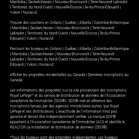
Manitoba
|
Saskatchewan
|
Nouveau-Brunswick
|
Terre-Neuve-et-Labrador
|
Territoires du Nord-Ouest
|
Nouvelle-Écosse
|
Île-du-Prince-Édouard
|
Yukon
|
Nunavut
.
Trouver des courtiers en
Ontario
|
Québec
|
Alberta
|
Colombie-Britannique
|
Manitoba
|
Saskatchewan
|
Nouveau-Brunswick
|
Terre-Neuve-et-
Labrador
|
Territoires du Nord-Ouest
|
Nouvelle-Écosse
|
Île-du-Prince-
Édouard
|
Yukon
|
Nunavut
Parcourir les bureaux en
Ontario
|
Québec
|
Alberta
|
Colombie-Britannique
|
Manitoba
|
Saskatchewan
|
Nouveau-Brunswick
|
Terre-Neuve-et-
Labrador
|
Territoires du Nord-Ouest
|
Nouvelle-Écosse
|
Île-du-Prince-
Édouard
|
Yukon
|
Nunavut
Afficher les propriétés résidentielles au Canada
|
Dernières inscriptions au
Canada
Les informations des propriétés sur ce site proviennent des inscriptions
Royal LePage
MD
et du service de distribution de données de l'Association
canadienne de l’immobilier (SDD®). SDD® met en référence des
inscriptions tenues par des agences immobilières autres que Royal
LePage et ses distributeurs. L'exactitude de l'information n'est pas
garantie et devrait être indépendamment vérifiée. La marque DDF®
appartient à l'Association canadienne de l’immobilier (ACI) et identifie le
REALTOR.ca Installation de distribution de données (SDD®).
*Tous les bureaux sont des propriétés indépendantes. Les bureaux