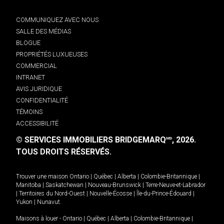
COMMUNIQUEZ AVEC NOUS
SALLE DES MÉDIAS
BLOGUE
PROPRIÉTÉS LUXUEUSES
COMMERCIAL
INTRANET
AVIS JURIDIQUE
CONFIDENTIALITÉ
TÉMOINS
ACCESSIBILITÉ
© SERVICES IMMOBILIERS BRIDGEMARQ
, 2026.
MD
TOUS DROITS RÉSERVÉS.
Trouver une maison
Ontario
|
Québec
|
Alberta
|
Colombie-Britannique
|
Manitoba
|
Saskatchewan
|
Nouveau-Brunswick
|
Terre-Neuve-et-Labrador
|
Territoires du Nord-Ouest
|
Nouvelle-Écosse
|
Île-du-Prince-Édouard
|
Yukon
|
Nunavut
.
Maisons à louer -
Ontario
|
Québec
|
Alberta
|
Colombie-Britannique
|