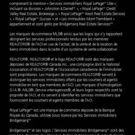
comprenant la mention « Services immobiliers Royal LePage
MD
Ltée »,
incluant sa division « Johnston & Daniel
MD
», « Royal LePage
MD
Credit
Valley Real Estate, Brokerage », « Royal LePage
MD
West Real Estate Services
», « Royal LePage
MD
Sussex », et « Les immeubles Mont-Tremblant »
appartiennent et sont gérés par Bridgemarq Real Estate Services
MD
.
Les marques de commerce MLS® ainsi que les logos qui s'y rapportent
désignent les services professionnels rendus par les membres
REALTORS® de l'ACI en vue de l'achat, de la vente et de la location de
biens immobiliers dans le cadre d'un système de vente collaborative.
REALTOR®, REALTORS® et le logo REALTOR® sont des marques
déposées de REALTOR® Canada Inc., une compagnie dont la National
Association of REALTORS® et l'Association canadienne de l’immobilier
sont propriétaires. Les marques de commerce REALTOR® servent à
distinguer les services immobiliers offerts par les courtiers et agents
immobilier en tant que membres de l'ACI. Les marques d'homologation
S.I.A.® /MLS®, Service inter-agences®, et leurs logos respectifs sont la
propriété de l'ACI, et ils servent à identifier les services immobiliers que
fournissent les courtiers et agents membres de l'ACI.
Royal LePage
MD
est une marque de commerce déposée de la Banque
Royale du Canada, utilisée sous licence par les Services immobiliers
Bridgemarq
MD
.
Bridgemarq
MD
et ses logos / Services immobiliers Bridgemarq
MD
sont des