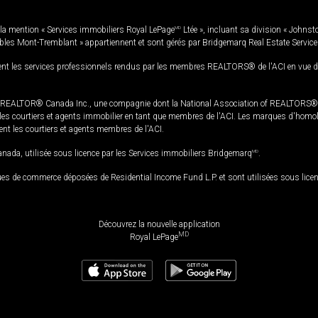
la mention « Services immobiliers Royal LePage
MD
Ltée », incluant sa division « Johnst
bles Mont-Tremblant » appartiennent et sont gérés par Bridgemarq Real Estate Servic
 les services professionnels rendus par les membres REALTORS® de l'ACI en vue de l'a
TOR® Canada Inc., une compagnie dont la National Association of REALTORS® et l'
s courtiers et agents immobilier en tant que membres de l'ACI. Les marques d'homolog
ssent les courtiers et agents membres de l'ACI.
da, utilisée sous licence par les Services immobiliers Bridgemarq
MD
.
s de commerce déposées de Residential Income Fund L.P. et sont utilisées sous lice
Découvrez la nouvelle application
MD
Royal LePage