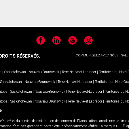
Facebook
LinkedIn
YouTube
Instagram
ROITS RÉSERVÉS.
COMMUNIQUEZ AVEC NOUS
SALL
a
|
Saskatchewan
|
Nouveau-Brunswick
|
Terre-Neuve-et-Labrador
|
Territoires du Nord
Saskatchewan
|
Nouveau-Brunswick
|
Terre-Neuve-et-Labrador
|
Territoires du Nord-Ou
itoba
|
Saskatchewan
|
Nouveau-Brunswick
|
Terre-Neuve-et-Labrador
|
Territoires du 
itoba
|
Saskatchewan
|
Nouveau-Brunswick
|
Terre-Neuve-et-Labrador
|
Territoires du 
da
LePage
MD
et du service de distribution de données de l'Association canadienne de l’im
rmation n'est pas garantie et devrait être indépendamment vérifiée. La marque DDF® appa