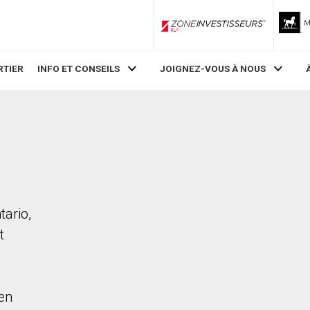
ZoneInvestisseurs RLP
RTIER
INFO ET CONSEILS
JOIGNEZ-VOUS À NOUS
tario,
t
en