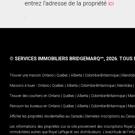
entrez l'adresse de la propriété
ici
.
© SERVICES IMMOBILIERS BRIDGEMARQ
, 2026.
TOUS D
MD
Trouver une maison
Ontario
|
Québec
|
Alberta
|
Colombie-Britannique
|
Manitob
Maisons à louer -
Ontario
|
Québec
|
Alberta
|
Colombie-Britannique
|
Manitoba
|
Trouver des courtiers en
Ontario
|
Québec
|
Alberta
|
Colombie-Britannique
|
Man
Parcourir les bureaux en
Ontario
|
Québec
|
Alberta
|
Colombie-Britannique
|
Man
Afficher les propriétés résidentielles au Canada
|
Dernières inscriptions au Cana
Les informations des propriétés sur ce site proviennent des inscriptions Royal 
immobilières autres que Royal LePage et ses distributeurs. L'exactitude de l'info