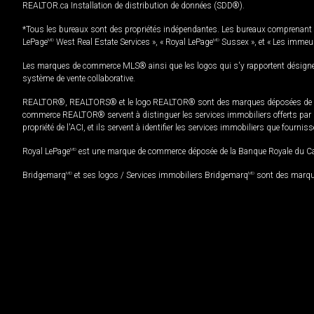
REALTOR.ca Installation de distribution de données (SDD®).
*Tous les bureaux sont des propriétés indépendantes. Les bureaux comprenant 
LePage
MD
West Real Estate Services », « Royal LePage
MD
Sussex », et « Les immeu
Les marques de commerce MLS® ainsi que les logos qui s'y rapportent désignent
système de vente collaborative.
REALTOR®, REALTORS® et le logo REALTOR® sont des marques déposées de REAL
commerce REALTOR® servent à distinguer les services immobiliers offerts par le
propriété de l'ACI, et ils servent à identifier les services immobiliers que fourni
Royal LePage
MD
est une marque de commerce déposée de la Banque Royale du Cana
Bridgemarq
MD
et ses logos / Services immobiliers Bridgemarq
MD
sont des marque