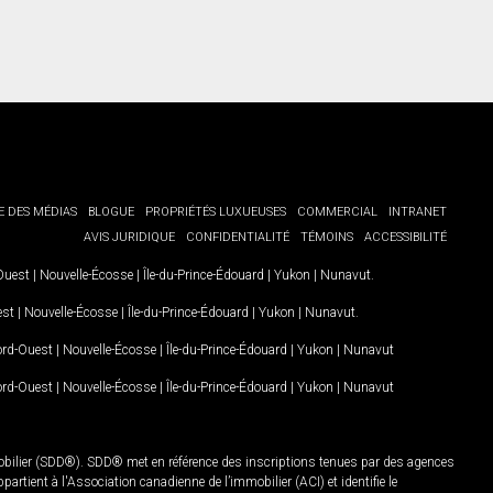
E DES MÉDIAS
BLOGUE
PROPRIÉTÉS LUXUEUSES
COMMERCIAL
INTRANET
AVIS JURIDIQUE
CONFIDENTIALITÉ
TÉMOINS
ACCESSIBILITÉ
-Ouest
|
Nouvelle-Écosse
|
Île-du-Prince-Édouard
|
Yukon
|
Nunavut
.
est
|
Nouvelle-Écosse
|
Île-du-Prince-Édouard
|
Yukon
|
Nunavut
.
Nord-Ouest
|
Nouvelle-Écosse
|
Île-du-Prince-Édouard
|
Yukon
|
Nunavut
Nord-Ouest
|
Nouvelle-Écosse
|
Île-du-Prince-Édouard
|
Yukon
|
Nunavut
mobilier (SDD®). SDD® met en référence des inscriptions tenues par des agences
rtient à l'Association canadienne de l’immobilier (ACI) et identifie le