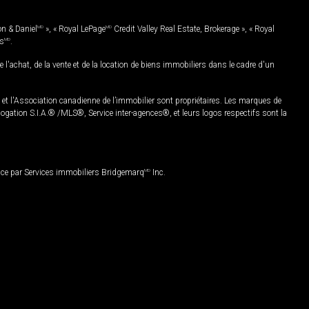
on & Daniel
MD
», « Royal LePage
MD
Credit Valley Real Estate, Brokerage », « Royal
es
MD
.
chat, de la vente et de la location de biens immobiliers dans le cadre d'un
Association canadienne de l’immobilier sont propriétaires. Les marques de
ation S.I.A.® /MLS®, Service inter-agences®, et leurs logos respectifs sont la
nce par Services immobiliers Bridgemarq
MD
Inc.