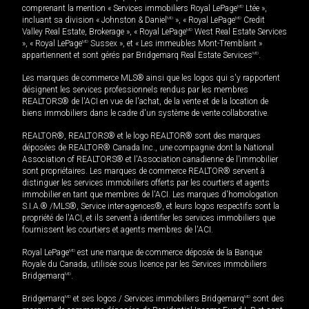
comprenant la mention « Services immobiliers Royal LePage
MD
Ltée »,
incluant sa division « Johnston & Daniel
MD
», « Royal LePage
MD
Credit
Valley Real Estate, Brokerage », « Royal LePage
MD
West Real Estate Services
», « Royal LePage
MD
Sussex », et « Les immeubles Mont-Tremblant »
appartiennent et sont gérés par Bridgemarq Real Estate Services
MD
.
Les marques de commerce MLS® ainsi que les logos qui s'y rapportent
désignent les services professionnels rendus par les membres
REALTORS® de l'ACI en vue de l'achat, de la vente et de la location de
biens immobiliers dans le cadre d'un système de vente collaborative.
REALTOR®, REALTORS® et le logo REALTOR® sont des marques
déposées de REALTOR® Canada Inc., une compagnie dont la National
Association of REALTORS® et l'Association canadienne de l’immobilier
sont propriétaires. Les marques de commerce REALTOR® servent à
distinguer les services immobiliers offerts par les courtiers et agents
immobilier en tant que membres de l'ACI. Les marques d'homologation
S.I.A.® /MLS®, Service inter-agences®, et leurs logos respectifs sont la
propriété de l'ACI, et ils servent à identifier les services immobiliers que
fournissent les courtiers et agents membres de l'ACI.
Royal LePage
MD
est une marque de commerce déposée de la Banque
Royale du Canada, utilisée sous licence par les Services immobiliers
Bridgemarq
MD
.
Bridgemarq
MD
et ses logos / Services immobiliers Bridgemarq
MD
sont des