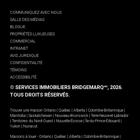
COMMUNIQUEZ AVEC NOUS
SALLE DES MÉDIAS
BLOGUE
PROPRIÉTÉS LUXUEUSES
COMMERCIAL
INTRANET
AVIS JURIDIQUE
CONFIDENTIALITÉ
TÉMOINS
ACCESSIBILITÉ
© SERVICES IMMOBILIERS BRIDGEMARQ
, 2026.
MD
TOUS DROITS RÉSERVÉS.
Trouver une maison
Ontario
|
Québec
|
Alberta
|
Colombie-Britannique
|
Manitoba
|
Saskatchewan
|
Nouveau-Brunswick
|
Terre-Neuve-et-Labrador
|
Territoires du Nord-Ouest
|
Nouvelle-Écosse
|
Île-du-Prince-Édouard
|
Yukon
|
Nunavut
.
Maisons à louer -
Ontario
|
Québec
|
Alberta
|
Colombie-Britannique
|