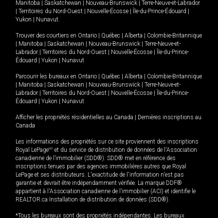
Manitoba
|
Saskatchewan
|
Nouveau-Brunswick
|
Terre-Neuve-et-Labrador
|
Territoires du Nord-Ouest
|
Nouvelle-Écosse
|
Île-du-Prince-Édouard
|
Yukon
|
Nunavut
.
Trouver des courtiers en
Ontario
|
Québec
|
Alberta
|
Colombie-Britannique
|
Manitoba
|
Saskatchewan
|
Nouveau-Brunswick
|
Terre-Neuve-et-
Labrador
|
Territoires du Nord-Ouest
|
Nouvelle-Écosse
|
Île-du-Prince-
Édouard
|
Yukon
|
Nunavut
Parcourir les bureaux en
Ontario
|
Québec
|
Alberta
|
Colombie-Britannique
|
Manitoba
|
Saskatchewan
|
Nouveau-Brunswick
|
Terre-Neuve-et-
Labrador
|
Territoires du Nord-Ouest
|
Nouvelle-Écosse
|
Île-du-Prince-
Édouard
|
Yukon
|
Nunavut
Afficher les propriétés résidentielles au Canada
|
Dernières inscriptions au
Canada
Les informations des propriétés sur ce site proviennent des inscriptions
Royal LePage
MD
et du service de distribution de données de l'Association
canadienne de l’immobilier (SDD®). SDD® met en référence des
inscriptions tenues par des agences immobilières autres que Royal
LePage et ses distributeurs. L'exactitude de l'information n'est pas
garantie et devrait être indépendamment vérifiée. La marque DDF®
appartient à l'Association canadienne de l’immobilier (ACI) et identifie le
REALTOR.ca Installation de distribution de données (SDD®).
*Tous les bureaux sont des propriétés indépendantes. Les bureaux