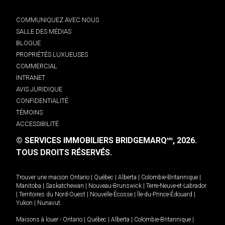
COMMUNIQUEZ AVEC NOUS
SALLE DES MÉDIAS
BLOGUE
PROPRIÉTÉS LUXUEUSES
COMMERCIAL
INTRANET
AVIS JURIDIQUE
CONFIDENTIALITÉ
TÉMOINS
ACCESSIBILITÉ
© SERVICES IMMOBILIERS BRIDGEMARQ
, 2026.
MD
TOUS DROITS RÉSERVÉS.
Trouver une maison
Ontario
|
Québec
|
Alberta
|
Colombie-Britannique
|
Manitoba
|
Saskatchewan
|
Nouveau-Brunswick
|
Terre-Neuve-et-Labrador
|
Territoires du Nord-Ouest
|
Nouvelle-Écosse
|
Île-du-Prince-Édouard
|
Yukon
|
Nunavut
.
Maisons à louer -
Ontario
|
Québec
|
Alberta
|
Colombie-Britannique
|