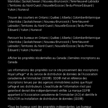
Manitoba
|
Saskatchewan
|
Nouveau-Brunswick
|
Terre-Neuve-et-Labrador
|
Territoires du Nord-Ouest
|
Nouvelle-Écosse
|
Île-du-Prince-Édouard
|
Yukon
|
Nunavut
.
Trouver des courtiers en
Ontario
|
Québec
|
Alberta
|
Colombie-Britannique
|
Manitoba
|
Saskatchewan
|
Nouveau-Brunswick
|
Terre-Neuve-et-
Labrador
|
Territoires du Nord-Ouest
|
Nouvelle-Écosse
|
Île-du-Prince-
Édouard
|
Yukon
|
Nunavut
Parcourir les bureaux en
Ontario
|
Québec
|
Alberta
|
Colombie-Britannique
|
Manitoba
|
Saskatchewan
|
Nouveau-Brunswick
|
Terre-Neuve-et-
Labrador
|
Territoires du Nord-Ouest
|
Nouvelle-Écosse
|
Île-du-Prince-
Édouard
|
Yukon
|
Nunavut
Afficher les propriétés résidentielles au Canada
|
Dernières inscriptions au
Canada
Les informations des propriétés sur ce site proviennent des inscriptions
Royal LePage
MD
et du service de distribution de données de l'Association
canadienne de l’immobilier (SDD®). SDD® met en référence des
inscriptions tenues par des agences immobilières autres que Royal
LePage et ses distributeurs. L'exactitude de l'information n'est pas
garantie et devrait être indépendamment vérifiée. La marque DDF®
appartient à l'Association canadienne de l’immobilier (ACI) et identifie le
REALTOR.ca Installation de distribution de données (SDD®).
*Tous les bureaux sont des propriétés indépendantes. Les bureaux