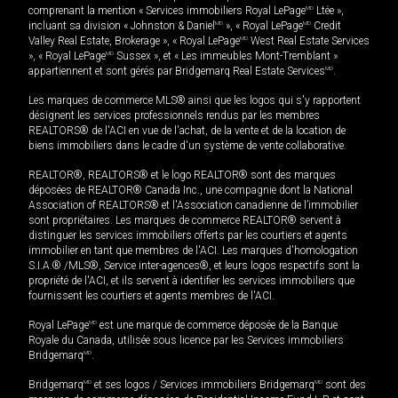
comprenant la mention « Services immobiliers Royal LePage
MD
Ltée »,
incluant sa division « Johnston & Daniel
MD
», « Royal LePage
MD
Credit
Valley Real Estate, Brokerage », « Royal LePage
MD
West Real Estate Services
», « Royal LePage
MD
Sussex », et « Les immeubles Mont-Tremblant »
appartiennent et sont gérés par Bridgemarq Real Estate Services
MD
.
Les marques de commerce MLS® ainsi que les logos qui s'y rapportent
désignent les services professionnels rendus par les membres
REALTORS® de l'ACI en vue de l'achat, de la vente et de la location de
biens immobiliers dans le cadre d'un système de vente collaborative.
REALTOR®, REALTORS® et le logo REALTOR® sont des marques
déposées de REALTOR® Canada Inc., une compagnie dont la National
Association of REALTORS® et l'Association canadienne de l’immobilier
sont propriétaires. Les marques de commerce REALTOR® servent à
distinguer les services immobiliers offerts par les courtiers et agents
immobilier en tant que membres de l'ACI. Les marques d'homologation
S.I.A.® /MLS®, Service inter-agences®, et leurs logos respectifs sont la
propriété de l'ACI, et ils servent à identifier les services immobiliers que
fournissent les courtiers et agents membres de l'ACI.
Royal LePage
MD
est une marque de commerce déposée de la Banque
Royale du Canada, utilisée sous licence par les Services immobiliers
Bridgemarq
MD
.
Bridgemarq
MD
et ses logos / Services immobiliers Bridgemarq
MD
sont des