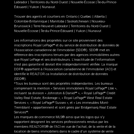
Labrador
|
Territoires du Nord-Ouest
|
Nouvelle-Écosse
|
Île-du-Prince-
Édouard
|
Yukon
|
Nunavut
.
Trouver des agents et courtiers en
Ontario
|
Québec
|
Alberta
|
Colombie-Britannique
|
Manitoba
|
Saskatchewan
|
Nouveau-
Brunswick
|
Terre-Neuve-et-Labrador
|
Territoires du Nord-Ouest
|
Nouvelle-Écosse
|
Île-du-Prince-Édouard
|
Yukon
|
Nunavut
Les informations des propriétés sur ce site proviennent des
inscriptions Royal LePage
et du service de distribution de données de
MD
l'Association canadienne de l’immobilier (SDD®). SDD® met en
référence des inscriptions tenues par des agences immobilières autres
que Royal LePage et ses distributeurs. L'exactitude de l'information
n'est pas garantie et devrait être indépendamment vérifiée. La marque
DDF® appartient à l'Association canadienne de l’immobilier (ACI) et
identifie le REALTOR.ca Installation de distribution de données
(SDD®).
*Tous les bureaux sont des propriétés indépendantes. Les bureaux
comprenant la mention « Services immobiliers Royal LePage
Ltée »,
MD
incluant sa division « Johnston & Daniel
», « Royal LePage
Credit
MD
MD
Valley Real Estate, Brokerage », « Royal LePage
West Real Estate
MD
Services », « Royal LePage
Sussex », et « Les immeubles Mont-
MD
Tremblant » appartiennent et sont gérés par Bridgemarq Real Estate
Services
.
MD
Les marques de commerce MLS® ainsi que les logos qui s'y
rapportent désignent les services professionnels rendus par les
membres REALTORS® de l'ACI en vue de l'achat, de la vente et de la
location de biens immobiliers dans le cadre d'un système de vente