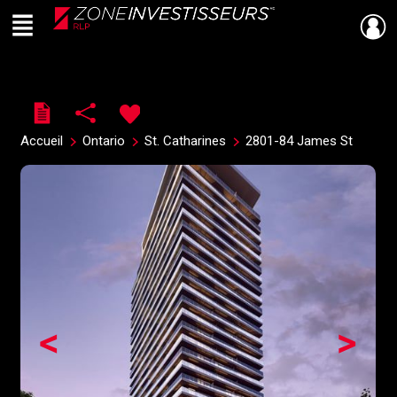
Menu
Live
En Direct
Accueil
Ontario
St. Catharines
2801-84 James St
<
>