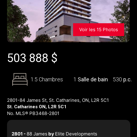
Voir les 15 Photos
503 888
$
1.5 Chambres
1
Salle de bain
530
p.c.
2801-84 James St, St. Catharines, ON, L2R 5C1
St. Catharines ON, L2R 5C1
No. MLS® PB3468-2801
2801 -
88 James
by
Elite Developments