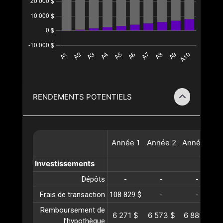
RENDEMENTS POTENTIELS
Année
1
Année
2
Année
3
A
Investissements
Dépôts
-
-
-
Frais de transaction
108 829 $
-
-
Remboursement de
6 271 $
6 573 $
6 889 $
l’hypothèque