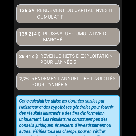
RENDEMENT DU CAPITAL INVESTI
126,6%
CUMULATIF
PLUS-VALUE CUMULATIVE DU
139 214 $
MARCHÉ
REVENUS NETS D'EXPLOITATION
28 412 $
POUR L'ANNÉE
5
RENDEMENT ANNUEL DES LIQUIDITÉS
2,2%
POUR L'ANNÉE
5
Cette calculatrice utilise les données saisies par
l’utilisateur et des hypothèses générales pour fournir
des résultats illustratifs à des fins d'information
uniquement. Les résultats ne constituent pas des
conseils juridiques, financiers, d'investissement ou
autres. Vérifiez tous les champs pour en vérifier