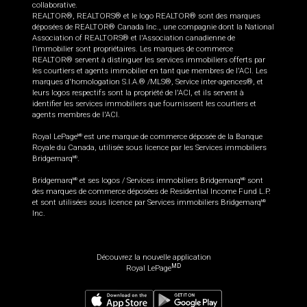
collaborative.
REALTOR®, REALTORS® et le logo REALTOR® sont des marques
déposées de REALTOR® Canada Inc., une compagnie dont la National
Association of REALTORS® et l'Association canadienne de
l’immobilier sont propriétaires. Les marques de commerce
REALTOR® servent à distinguer les services immobiliers offerts par
les courtiers et agents immobilier en tant que membres de l'ACI. Les
marques d'homologation S.I.A.® /MLS®, Service inter-agences®, et
leurs logos respectifs sont la propriété de l'ACI, et ils servent à
identifier les services immobiliers que fournissent les courtiers et
agents membres de l'ACI.
Royal LePage
est une marque de commerce déposée de la Banque
MD
Royale du Canada, utilisée sous licence par les Services immobiliers
Bridgemarq
.
MD
Bridgemarq
et ses logos / Services immobiliers Bridgemarq
sont
MD
MD
des marques de commerce déposées de Residential Income Fund L.P.
et sont utilisées sous licence par Services immobiliers Bridgemarq
MD
Inc.
Découvrez la nouvelle application
MD
Royal LePage