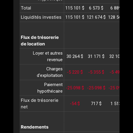
Total
115 101 $
6 573 $
6 889 $
Liquidités investies
115 101 $
121 674 $
128 564 $
1
Flux de trésorerie
de location
Loyer et autres
30 264 $
31 171 $
32 107 $
3
revenue
Charges
-5 220 $
-5 355 $
-5 494 $
-
d'exploitation
Paiement
-25 098 $
-25 098 $
-25 098 $
-
hypothécaire
Flux de trésorerie
-54 $
717 $
1 513 $
net
Rendements