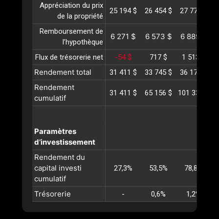
Appréciation du prix
25 194 $
26 454 $
27 776 $
2
de la propriété
Remboursement de
6 271 $
6 573 $
6 889 $
l’hypothèque
Flux de trésorerie net
-54 $
717 $
1 513 $
Rendement total
31 411 $
33 745 $
36 179 $
3
Rendement
31 411 $
65 156 $
101 336 $
1
cumulatif
Paramètres
d’investissement
Rendement du
capital investi
27,3%
53,5%
78,8%
cumulatif
Trésorerie
-
0,6%
1,2%