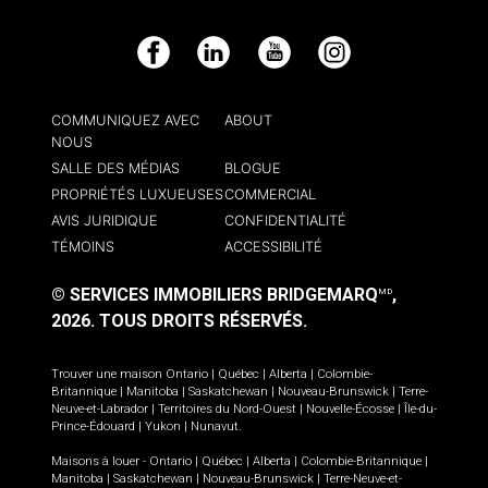
Facebook
LinkedIn
YouTube
Instagram
COMMUNIQUEZ AVEC
ABOUT
NOUS
SALLE DES MÉDIAS
BLOGUE
PROPRIÉTÉS LUXUEUSES
COMMERCIAL
AVIS JURIDIQUE
CONFIDENTIALITÉ
TÉMOINS
ACCESSIBILITÉ
© SERVICES IMMOBILIERS BRIDGEMARQ
,
MD
2026.
TOUS DROITS RÉSERVÉS.
Trouver une maison
Ontario
|
Québec
|
Alberta
|
Colombie-
Britannique
|
Manitoba
|
Saskatchewan
|
Nouveau-Brunswick
|
Terre-
Neuve-et-Labrador
|
Territoires du Nord-Ouest
|
Nouvelle-Écosse
|
Île-du-
Prince-Édouard
|
Yukon
|
Nunavut
.
Maisons à louer -
Ontario
|
Québec
|
Alberta
|
Colombie-Britannique
|
Manitoba
|
Saskatchewan
|
Nouveau-Brunswick
|
Terre-Neuve-et-