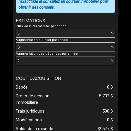
l’exactitude et consultez un courtier immobilier pour
obtenir des conseils.
ESTIMATIONS
Plus-value du marché par année
%
Augmentation du loyer par année
%
Augmentation des dépenses par année
%
COÛT D’ACQUISITION
Dépôt
0 $
Droits de cession
5 732 $
immobilière
Frais juridiques
1 500 $
Modifications
0 $
Solde de la mise de
92 577 $