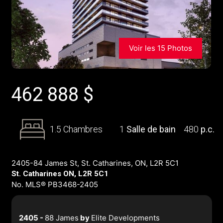
Voir les 15 Photos
462 888
$
1.5 Chambres
1
Salle de bain
480
p.c.
2405-84 James St, St. Catharines, ON, L2R 5C1
St. Catharines ON, L2R 5C1
No. MLS® PB3468-2405
2405 -
88 James
by
Elite Developments