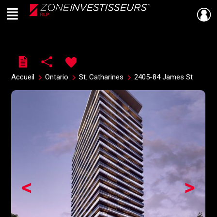
Menu
Live
En Direct
Accueil
Ontario
St. Catharines
2405-84 James St
<
>