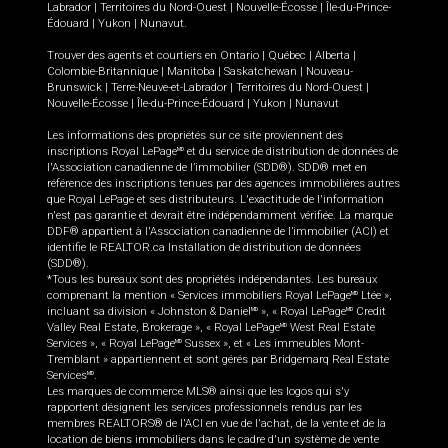
Labrador
|
Territoires du Nord-Ouest
|
Nouvelle-Écosse
|
Île-du-Prince-
Édouard
|
Yukon
|
Nunavut
.
Trouver des agents et courtiers en
Ontario
|
Québec
|
Alberta
|
Colombie-Britannique
|
Manitoba
|
Saskatchewan
|
Nouveau-
Brunswick
|
Terre-Neuve-et-Labrador
|
Territoires du Nord-Ouest
|
Nouvelle-Écosse
|
Île-du-Prince-Édouard
|
Yukon
|
Nunavut
Les informations des propriétés sur ce site proviennent des
inscriptions Royal LePage
et du service de distribution de données de
MD
l'Association canadienne de l’immobilier (SDD®). SDD® met en
référence des inscriptions tenues par des agences immobilières autres
que Royal LePage et ses distributeurs. L'exactitude de l'information
n'est pas garantie et devrait être indépendamment vérifiée. La marque
DDF® appartient à l'Association canadienne de l’immobilier (ACI) et
identifie le REALTOR.ca Installation de distribution de données
(SDD®).
*Tous les bureaux sont des propriétés indépendantes. Les bureaux
comprenant la mention « Services immobiliers Royal LePage
Ltée »,
MD
incluant sa division « Johnston & Daniel
», « Royal LePage
Credit
MD
MD
Valley Real Estate, Brokerage », « Royal LePage
West Real Estate
MD
Services », « Royal LePage
Sussex », et « Les immeubles Mont-
MD
Tremblant » appartiennent et sont gérés par Bridgemarq Real Estate
Services
.
MD
Les marques de commerce MLS® ainsi que les logos qui s'y
rapportent désignent les services professionnels rendus par les
membres REALTORS® de l'ACI en vue de l'achat, de la vente et de la
location de biens immobiliers dans le cadre d'un système de vente