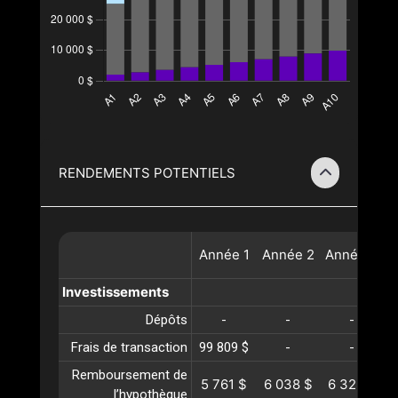
RENDEMENTS POTENTIELS
Année
1
Année
2
Année
3
A
Investissements
Dépôts
-
-
-
Frais de transaction
99 809 $
-
-
Remboursement de
5 761 $
6 038 $
6 328 $
l’hypothèque