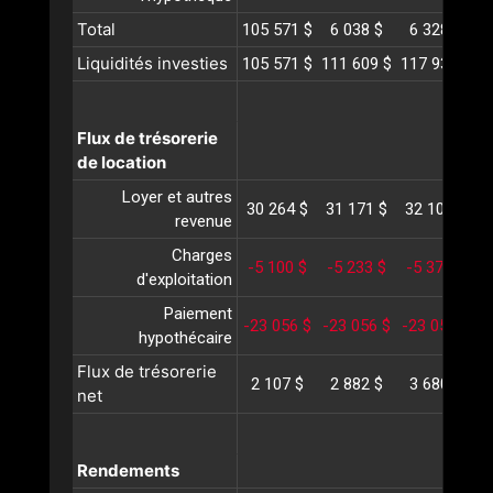
Total
105 571 $
6 038 $
6 328 $
Liquidités investies
105 571 $
111 609 $
117 938 $
1
Flux de trésorerie
de location
Loyer et autres
30 264 $
31 171 $
32 107 $
3
revenue
Charges
-5 100 $
-5 233 $
-5 370 $
-
d'exploitation
Paiement
-23 056 $
-23 056 $
-23 056 $
-
hypothécaire
Flux de trésorerie
2 107 $
2 882 $
3 680 $
net
Rendements