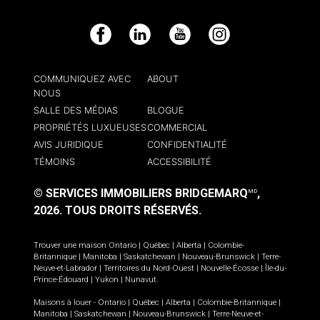
Facebook
LinkedIn
YouTube
Instagram
COMMUNIQUEZ AVEC
ABOUT
NOUS
SALLE DES MÉDIAS
BLOGUE
PROPRIÉTÉS LUXUEUSES
COMMERCIAL
AVIS JURIDIQUE
CONFIDENTIALITÉ
TÉMOINS
ACCESSIBILITÉ
© SERVICES IMMOBILIERS BRIDGEMARQ
,
MD
2026.
TOUS DROITS RÉSERVÉS.
Trouver une maison
Ontario
|
Québec
|
Alberta
|
Colombie-
Britannique
|
Manitoba
|
Saskatchewan
|
Nouveau-Brunswick
|
Terre-
Neuve-et-Labrador
|
Territoires du Nord-Ouest
|
Nouvelle-Écosse
|
Île-du-
Prince-Édouard
|
Yukon
|
Nunavut
.
Maisons à louer -
Ontario
|
Québec
|
Alberta
|
Colombie-Britannique
|
Manitoba
|
Saskatchewan
|
Nouveau-Brunswick
|
Terre-Neuve-et-