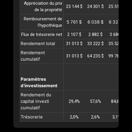
Appréciation du prix
23 144 $
24 301 $
25 516 $
2
de la propriété
Remboursement de
5 761 $
6 038 $
6 328 $
l’hypothèque
Flux de trésorerie net
2 107 $
2 882 $
3 680 $
Rendement total
31 013 $
33 222 $
35 525 $
3
Rendement
31 013 $
64 235 $
99 761 $
1
cumulatif
Paramètres
d’investissement
Rendement du
capital investi
29,4%
57,6%
84,6%
cumulatif
Trésorerie
2,0%
2,6%
3,1%