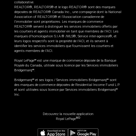
collaborative.
REALTOR®, REALTORS® et le logo REALTOR® sont des marques
déposées de REALTOR® Canada Inc., une compagnie dont la National
Association of REALTORS® et l'Association canadienne de
l’immobilier sont propriétaires. Les marques de commerce
REALTOR® servent à distinguer les services immobiliers offerts par
les courtiers et agents immobilier en tant que membres de l'ACI. Les
marques d'homologation S.I.A.® /MLS®, Service inter-agences®, et
leurs logos respectifs sont la propriété de l'ACI, et ils servent à
identifier les services immobiliers que fournissent les courtiers et
agents membres de l'ACI.
Royal LePage
est une marque de commerce déposée de la Banque
MD
Royale du Canada, utilisée sous licence par les Services immobiliers
Bridgemarq
.
MD
Bridgemarq
et ses logos / Services immobiliers Bridgemarq
sont
MD
MD
des marques de commerce déposées de Residential Income Fund L.P.
et sont utilisées sous licence par Services immobiliers Bridgemarq
MD
Inc.
Découvrez la nouvelle application
MD
Royal LePage