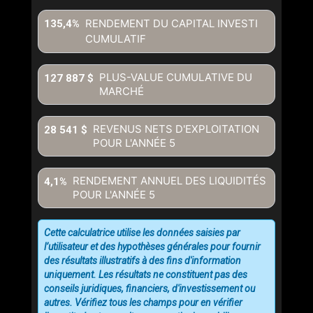
RENDEMENT DU CAPITAL INVESTI
135,4%
CUMULATIF
PLUS-VALUE CUMULATIVE DU
127 887 $
MARCHÉ
REVENUS NETS D'EXPLOITATION
28 541 $
POUR L'ANNÉE
5
RENDEMENT ANNUEL DES LIQUIDITÉS
4,1%
POUR L'ANNÉE
5
Cette calculatrice utilise les données saisies par
l’utilisateur et des hypothèses générales pour fournir
des résultats illustratifs à des fins d'information
uniquement. Les résultats ne constituent pas des
conseils juridiques, financiers, d'investissement ou
autres. Vérifiez tous les champs pour en vérifier