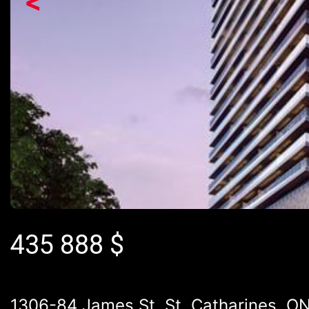
<
435 888
$
1306-84 James St, St. Catharines, O