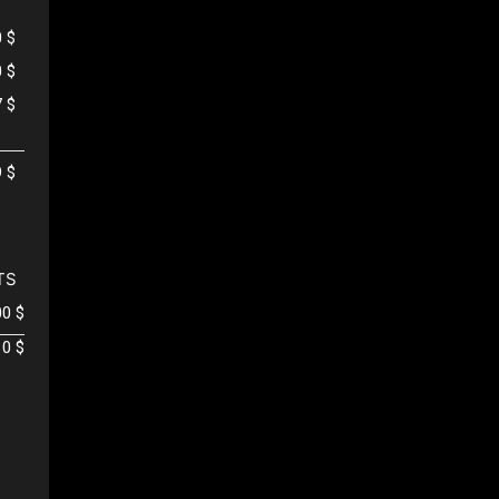
0 $
0 $
7 $
9 $
TS
00 $
0 $