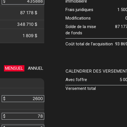
$
immobilière
Frais juridiques
1 50
87 178 $
Modifications
348 710 $
Solde de la mise
87 17
de fonds
1 809 $
Coût total de l’acquisition
93 86
MENSUEL
ANNUEL
CALENDRIER DES VERSEMEN
Avec l’offre
5 0
Versement total
$
$