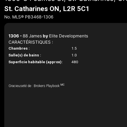
St. Catharines ON, L2R 5C1
No. MLS® PB3468-1306
1306 -
88 James
by
Elite Developments
CARACTÉRISTIQUES :
Chambres :
1.5
Salle(s) de bains :
1.0
Superficie habitable (approx):
480
MC
Gracieuseté de : Brokers Playbook