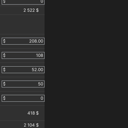
$
2 522 $
$
$
$
$
$
418 $
2 104 $