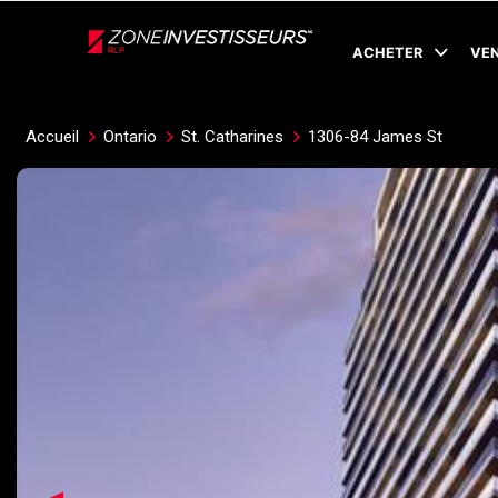
Live
En Direct
ACHETER
VE
Accueil
Ontario
St. Catharines
1306-84 James St