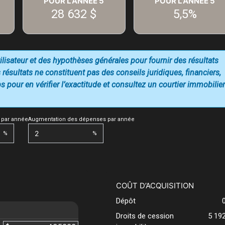
POUR L'ANNÉE
5
POUR L'ANNÉE
5
28 632 $
5,5%
utilisateur et des hypothèses générales pour fournir des résultats
 résultats ne constituent pas des conseils juridiques, financiers,
 pour en vérifier l’exactitude et consultez un courtier immobilier
 par année
Augmentation des dépenses par année
%
%
COÛT D’ACQUISITION
Dépôt
Droits de cession
5 19