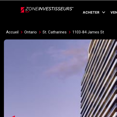
Live
En Direct
ACHETER
VE
Accueil
Ontario
St. Catharines
1103-84 James St