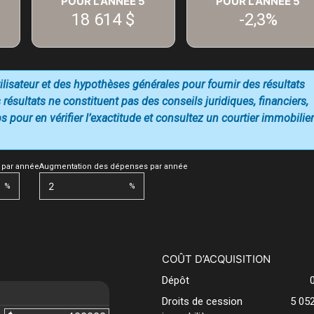
POUR L'ANNÉE
5
POUR L'ANNÉE
5
18 614 $
-2,3%
utilisateur et des hypothèses générales pour fournir des résultats
 résultats ne constituent pas des conseils juridiques, financiers,
 pour en vérifier l’exactitude et consultez un courtier immobilier
 par année
Augmentation des dépenses par année
%
%
COÛT D’ACQUISITION
Dépôt
Droits de cession
5 05