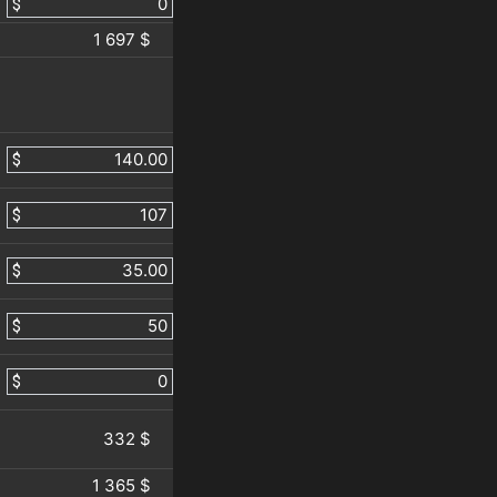
$
1 697 $
$
$
$
$
$
332 $
1 365 $