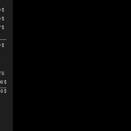
0 $
0 $
7 $
9 $
TS
00 $
0 $