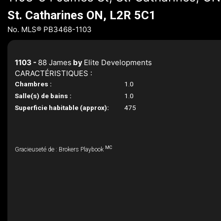
St. Catharines ON, L2R 5C1
No. MLS® PB3468-1103
1103 -
88 James
by
Elite Developments
CARACTÉRISTIQUES :
Chambres :
1.0
Salle(s) de bains :
1.0
Superficie habitable (approx):
475
MC
Gracieuseté de : Brokers Playbook