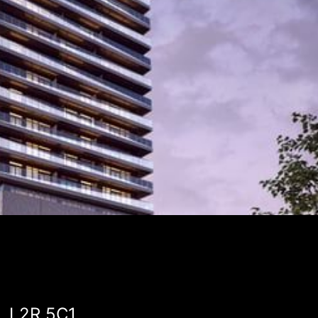
, L2R 5C1