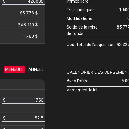
$
immobilière
Frais juridiques
1 50
85 778 $
Modifications
343 110 $
Solde de la mise
85 77
de fonds
1 780 $
Coût total de l’acquisition
92 32
MENSUEL
ANNUEL
CALENDRIER DES VERSEMEN
Avec l’offre
5 0
Versement total
$
$