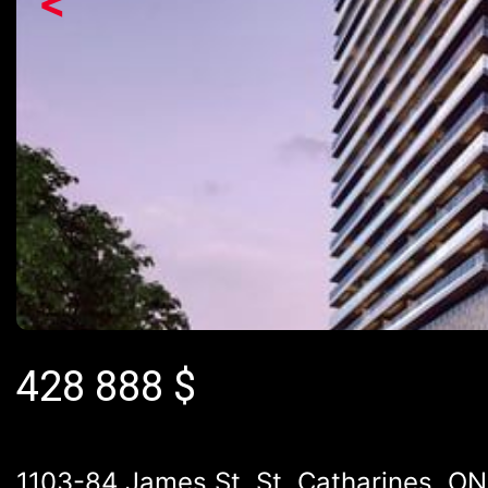
<
428 888
$
1103-84 James St, St. Catharines, ON