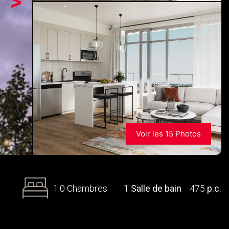
>
Voir les 15 Photos
1.0 Chambres
1
Salle de bain
475
p.c.