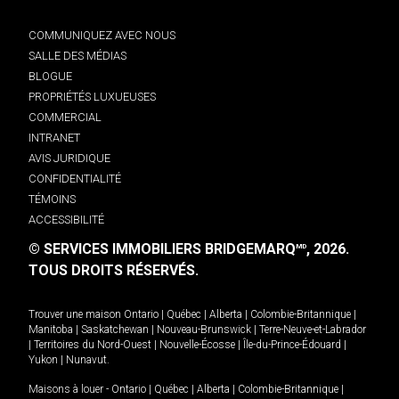
COMMUNIQUEZ AVEC NOUS
SALLE DES MÉDIAS
BLOGUE
PROPRIÉTÉS LUXUEUSES
COMMERCIAL
INTRANET
AVIS JURIDIQUE
CONFIDENTIALITÉ
TÉMOINS
ACCESSIBILITÉ
© SERVICES IMMOBILIERS BRIDGEMARQ
, 2026.
MD
TOUS DROITS RÉSERVÉS.
Trouver une maison
Ontario
|
Québec
|
Alberta
|
Colombie-Britannique
|
Manitoba
|
Saskatchewan
|
Nouveau-Brunswick
|
Terre-Neuve-et-Labrador
|
Territoires du Nord-Ouest
|
Nouvelle-Écosse
|
Île-du-Prince-Édouard
|
Yukon
|
Nunavut
.
Maisons à louer -
Ontario
|
Québec
|
Alberta
|
Colombie-Britannique
|