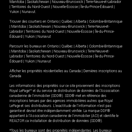
Manitoba
|
Saskatchewan
|
Nouveau-Brunswick
|
Terre-Neuve-et-Labrador
|
Territoires du Nord-Ouest
|
Nouvelle-Écosse
|
Île-du-Prince-Édouard
|
Yukon
|
Nunavut
.
Trouver des courtiers en
Ontario
|
Québec
|
Alberta
|
Colombie-Britannique
|
Manitoba
|
Saskatchewan
|
Nouveau-Brunswick
|
Terre-Neuve-et-
Labrador
|
Territoires du Nord-Ouest
|
Nouvelle-Écosse
|
Île-du-Prince-
Édouard
|
Yukon
|
Nunavut
Parcourir les bureaux en
Ontario
|
Québec
|
Alberta
|
Colombie-Britannique
|
Manitoba
|
Saskatchewan
|
Nouveau-Brunswick
|
Terre-Neuve-et-
Labrador
|
Territoires du Nord-Ouest
|
Nouvelle-Écosse
|
Île-du-Prince-
Édouard
|
Yukon
|
Nunavut
Afficher les propriétés résidentielles au Canada
|
Dernières inscriptions au
Canada
Les informations des propriétés sur ce site proviennent des inscriptions
Royal LePage
MD
et du service de distribution de données de l'Association
canadienne de l’immobilier (SDD®). SDD® met en référence des
inscriptions tenues par des agences immobilières autres que Royal
LePage et ses distributeurs. L'exactitude de l'information n'est pas
garantie et devrait être indépendamment vérifiée. La marque DDF®
appartient à l'Association canadienne de l’immobilier (ACI) et identifie le
REALTOR.ca Installation de distribution de données (SDD®).
*Tous les bureaux sont des propriétés indépendantes. Les bureaux