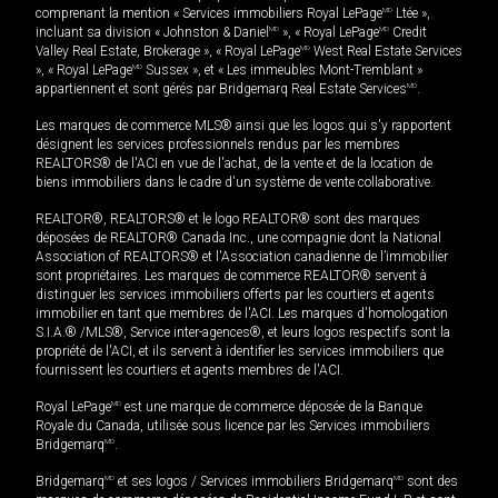
comprenant la mention « Services immobiliers Royal LePage
MD
Ltée »,
incluant sa division « Johnston & Daniel
MD
», « Royal LePage
MD
Credit
Valley Real Estate, Brokerage », « Royal LePage
MD
West Real Estate Services
», « Royal LePage
MD
Sussex », et « Les immeubles Mont-Tremblant »
appartiennent et sont gérés par Bridgemarq Real Estate Services
MD
.
Les marques de commerce MLS® ainsi que les logos qui s'y rapportent
désignent les services professionnels rendus par les membres
REALTORS® de l'ACI en vue de l'achat, de la vente et de la location de
biens immobiliers dans le cadre d'un système de vente collaborative.
REALTOR®, REALTORS® et le logo REALTOR® sont des marques
déposées de REALTOR® Canada Inc., une compagnie dont la National
Association of REALTORS® et l'Association canadienne de l’immobilier
sont propriétaires. Les marques de commerce REALTOR® servent à
distinguer les services immobiliers offerts par les courtiers et agents
immobilier en tant que membres de l'ACI. Les marques d'homologation
S.I.A.® /MLS®, Service inter-agences®, et leurs logos respectifs sont la
propriété de l'ACI, et ils servent à identifier les services immobiliers que
fournissent les courtiers et agents membres de l'ACI.
Royal LePage
MD
est une marque de commerce déposée de la Banque
Royale du Canada, utilisée sous licence par les Services immobiliers
Bridgemarq
MD
.
Bridgemarq
MD
et ses logos / Services immobiliers Bridgemarq
MD
sont des