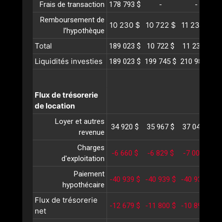
Frais de transaction
178 793 $
-
-
Remboursement de
10 230 $
10 722 $
11 237 $
1
l’hypothèque
Total
189 023 $
10 722 $
11 237 $
1
Liquidités investies
189 023 $
199 745 $
210 982 $
2
Flux de trésorerie
de location
Loyer et autres
34 920 $
35 967 $
37 046 $
3
revenue
Charges
-6 660 $
-6 829 $
-7 002 $
-
d'exploitation
Paiement
-40 939 $
-40 939 $
-40 939 $
-
hypothécaire
Flux de trésorerie
-12 679 $
-11 800 $
-10 895 $
-
net