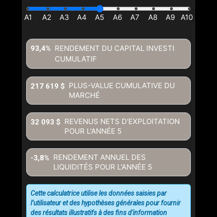
RENDEMENT DU CAPITAL INVESTI
93,4%
CUMULATIF
PLUS-VALUE CUMULATIVE DU
217 619 $
MARCHÉ
REVENUS NETS D'EXPLOITATION
32 093 $
POUR L'ANNÉE
5
RENDEMENT ANNUEL DES
-3,8%
LIQUIDITÉS POUR L'ANNÉE
5
Cette calculatrice utilise les données saisies par
l’utilisateur et des hypothèses générales pour fournir
des résultats illustratifs à des fins d'information