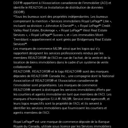
DDF® appartient à l'Association canadienne de l’immobilier (ACI) et
identifie le REALTOR.ca Installation de distribution de données
(SDD®).
*Tous les bureaux sont des propriétés indépendantes. Les bureaux
comprenant la mention « Services immobiliers Royal LePage
Ltée »,
MD
incluant sa division « Johnston & Daniel
», « Royal LePage
Credit
MD
MD
Valley Real Estate, Brokerage », « Royal LePage
West Real Estate
MD
Services », « Royal LePage
Sussex », et « Les immeubles Mont-
MD
Tremblant » appartiennent et sont gérés par Bridgemarq Real Estate
Services
.
MD
Les marques de commerce MLS® ainsi que les logos qui s'y
rapportent désignent les services professionnels rendus par les
membres REALTORS® de l'ACI en vue de l'achat, de la vente et de la
location de biens immobiliers dans le cadre d'un système de vente
collaborative.
REALTOR®, REALTORS® et le logo REALTOR® sont des marques
déposées de REALTOR® Canada Inc., une compagnie dont la National
Association of REALTORS® et l'Association canadienne de
l’immobilier sont propriétaires. Les marques de commerce
REALTOR® servent à distinguer les services immobiliers offerts par
les courtiers et agents immobilier en tant que membres de l'ACI. Les
marques d'homologation S.I.A.® /MLS®, Service inter-agences®, et
leurs logos respectifs sont la propriété de l'ACI, et ils servent à
identifier les services immobiliers que fournissent les courtiers et
agents membres de l'ACI.
Royal LePage
est une marque de commerce déposée de la Banque
MD
Royale du Canada, utilisée sous licence par les Services immobiliers