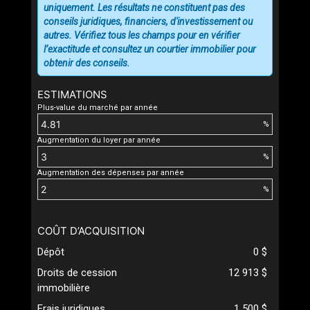
uniquement. Les résultats ne constituent pas des
conseils juridiques, financiers, d'investissement ou
autres. Vérifiez tous les champs pour en vérifier
l’exactitude et consultez un courtier immobilier pour
obtenir des conseils.
ESTIMATIONS
Plus-value du marché par année
%
Augmentation du loyer par année
%
Augmentation des dépenses par année
%
COÛT D’ACQUISITION
Dépôt
0 $
Droits de cession
12 913 $
immobilière
Frais juridiques
1 500 $