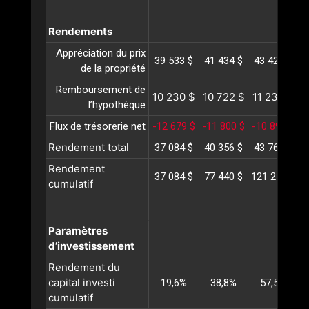
Rendements
Appréciation du prix
39 533 $
41 434 $
43 427 $
4
de la propriété
Remboursement de
10 230 $
10 722 $
11 237 $
1
l’hypothèque
Flux de trésorerie net
-12 679 $
-11 800 $
-10 895 $
-
Rendement total
37 084 $
40 356 $
43 769 $
4
Rendement
37 084 $
77 440 $
121 210 $
1
cumulatif
Paramètres
d’investissement
Rendement du
capital investi
19,6%
38,8%
57,5%
cumulatif