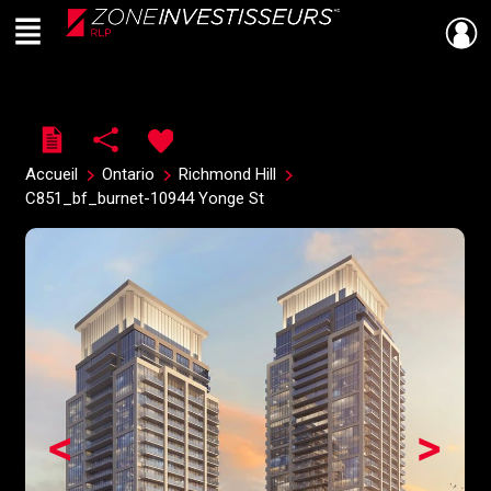
Menu
Live
En Direct
Accueil
Ontario
Richmond Hill
C851_bf_burnet-10944 Yonge St
<
>