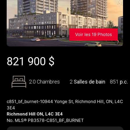
Voir les 19 Photos
821 900
$
2.0 Chambres
2
Salles de bain
851
p.c.
c851_bf_burnet-10944 Yonge St, Richmond Hill, ON, L4C
3E4
Richmond Hill ON, L4C 3E4
No. MLS® PB3578-C851_BF_BURNET