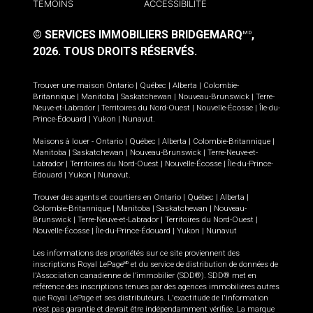
TÉMOINS
ACCESSIBILITÉ
© SERVICES IMMOBILIERS BRIDGEMARQ
,
MD
2026.
TOUS DROITS RÉSERVÉS.
Trouver une maison
Ontario
|
Québec
|
Alberta
|
Colombie-
Britannique
|
Manitoba
|
Saskatchewan
|
Nouveau-Brunswick
|
Terre-
Neuve-et-Labrador
|
Territoires du Nord-Ouest
|
Nouvelle-Écosse
|
Île-du-
Prince-Édouard
|
Yukon
|
Nunavut
.
Maisons à louer -
Ontario
|
Québec
|
Alberta
|
Colombie-Britannique
|
Manitoba
|
Saskatchewan
|
Nouveau-Brunswick
|
Terre-Neuve-et-
Labrador
|
Territoires du Nord-Ouest
|
Nouvelle-Écosse
|
Île-du-Prince-
Édouard
|
Yukon
|
Nunavut
.
Trouver des agents et courtiers en
Ontario
|
Québec
|
Alberta
|
Colombie-Britannique
|
Manitoba
|
Saskatchewan
|
Nouveau-
Brunswick
|
Terre-Neuve-et-Labrador
|
Territoires du Nord-Ouest
|
Nouvelle-Écosse
|
Île-du-Prince-Édouard
|
Yukon
|
Nunavut
Les informations des propriétés sur ce site proviennent des
inscriptions Royal LePage
et du service de distribution de données de
MD
l'Association canadienne de l’immobilier (SDD®). SDD® met en
référence des inscriptions tenues par des agences immobilières autres
que Royal LePage et ses distributeurs. L'exactitude de l'information
n'est pas garantie et devrait être indépendamment vérifiée. La marque