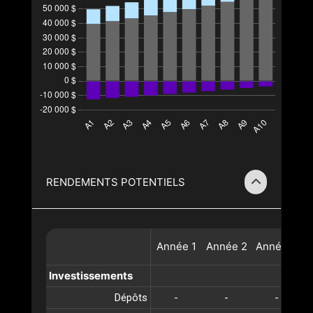
RENDEMENTS POTENTIELS
Année
1
Année
2
Année
3
A
Investissements
Dépôts
-
-
-