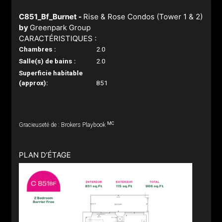
C851_Bf_Burnet -
Rise & Rose Condos (Tower 1 & 2)
by
Greenpark Group
CARACTÉRISTIQUES :
Chambres :
2.0
Salle(s) de bains :
2.0
Superficie habitable
(approx):
851
MC
Gracieuseté de : Brokers Playbook
PLAN D’ÉTAGE