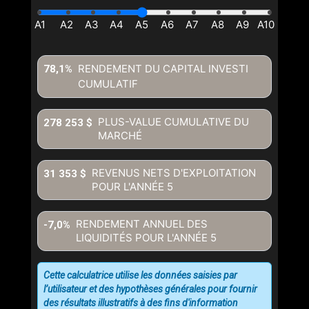
RENDEMENT DU CAPITAL INVESTI
78,1%
CUMULATIF
PLUS-VALUE CUMULATIVE DU
278 253 $
MARCHÉ
REVENUS NETS D'EXPLOITATION
31 353 $
POUR L'ANNÉE
5
RENDEMENT ANNUEL DES
-7,0%
LIQUIDITÉS POUR L'ANNÉE
5
Cette calculatrice utilise les données saisies par
l’utilisateur et des hypothèses générales pour fournir
des résultats illustratifs à des fins d'information