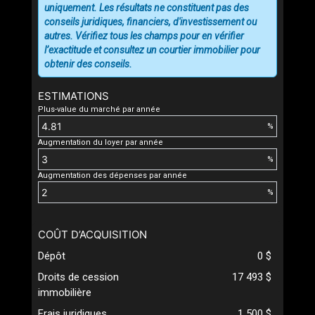
uniquement. Les résultats ne constituent pas des
conseils juridiques, financiers, d'investissement ou
autres. Vérifiez tous les champs pour en vérifier
l’exactitude et consultez un courtier immobilier pour
obtenir des conseils.
ESTIMATIONS
Plus-value du marché par année
%
Augmentation du loyer par année
%
Augmentation des dépenses par année
%
COÛT D’ACQUISITION
Dépôt
0 $
Droits de cession
17 493 $
immobilière
Frais juridiques
1 500 $