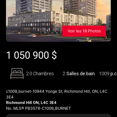
Voir les 19 Photos
1 050 900
$
2.0 Chambres
2
Salles de bain
1009
p.c
c1009_burnet-10944 Yonge St, Richmond Hill, ON, L4C
3E4
Richmond Hill ON, L4C 3E4
No. MLS® PB3578-C1009_BURNET