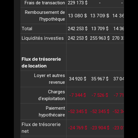
Frais de transaction
229 173 $
-
-
Remboursement de
13 080 $
13 709 $
14 368 $
1
l’hypothèque
Total
242 253 $
13 709 $
14 368 $
1
Liquidités investies
242 253 $
255 963 $
270 331 $
2
Flux de trésorerie
de location
Loyer et autres
34 920 $
35 967 $
37 046 $
3
revenue
Charges
-7 344 $
-7 526 $
-7 714 $
-
d'exploitation
Paiement
-52 345 $
-52 345 $
-52 345 $
-
hypothécaire
Flux de trésorerie
-24 769 $
-23 904 $
-23 013 $
-
net