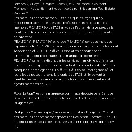
Services », « Royal LePage
Sussex », et « Les immeubles Mont-
MD
Tremblant » appartiennent et sont gérés par Bridgemarq Real Estate
Services
.
MD
Les marques de commerce MLS® ainsi que les logos qui s'y
rapportent désignent les services professionnels rendus par les
membres REALTORS® de l'ACI en vue de l'achat, de la vente et de la
location de biens immobiliers dans le cadre d'un système de vente
collaborative.
REALTOR®, REALTORS® et le logo REALTOR® sont des marques
déposées de REALTOR® Canada Inc., une compagnie dont la National
Association of REALTORS® et l'Association canadienne de
l’immobilier sont propriétaires. Les marques de commerce
REALTOR® servent à distinguer les services immobiliers offerts par
les courtiers et agents immobilier en tant que membres de l'ACI. Les
marques d'homologation S.I.A.® /MLS®, Service inter-agences®, et
leurs logos respectifs sont la propriété de l'ACI, et ils servent à
identifier les services immobiliers que fournissent les courtiers et
agents membres de l'ACI.
Royal LePage
est une marque de commerce déposée de la Banque
MD
Royale du Canada, utilisée sous licence par les Services immobiliers
Bridgemarq
.
MD
Bridgemarq
et ses logos / Services immobiliers Bridgemarq
sont
MD
MD
des marques de commerce déposées de Residential Income Fund L.P.
et sont utilisées sous licence par Services immobiliers Bridgemarq
MD
Inc.