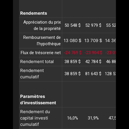
Rendements
Appréciation du prix
50 548 $
52 979 $
55 527 $
5
de la propriété
Remboursement de
13 080 $
13 709 $
14 368 $
1
l’hypothèque
Flux de trésorerie net
-24 769 $
-23 904 $
-23 013 $
-
Rendement total
38 859 $
42 784 $
46 882 $
5
Rendement
38 859 $
81 643 $
128 526 $
1
cumulatif
Paramètres
d’investissement
Rendement du
capital investi
16,0%
31,9%
47,5%
cumulatif