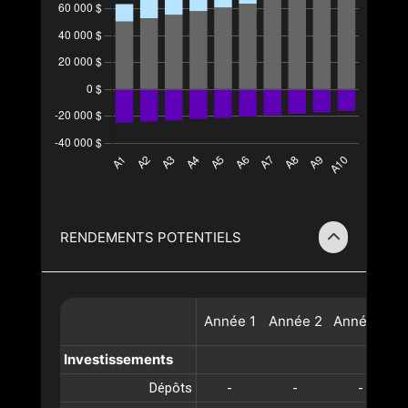
RENDEMENTS POTENTIELS
Année
1
Année
2
Année
3
A
Investissements
Dépôts
-
-
-