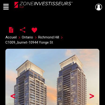
Menu
Live
En Direct
Accueil
Ontario
Richmond Hill
C1009_burnet-10944 Yonge St
<
>