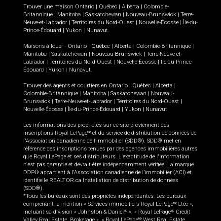
Trouver une maison
Ontario
|
Québec
|
Alberta
|
Colombie-
Britannique
|
Manitoba
|
Saskatchewan
|
Nouveau-Brunswick
|
Terre-
Neuve-et-Labrador
|
Territoires du Nord-Ouest
|
Nouvelle-Écosse
|
Île-du-
Prince-Édouard
|
Yukon
|
Nunavut
.
Maisons à louer -
Ontario
|
Québec
|
Alberta
|
Colombie-Britannique
|
Manitoba
|
Saskatchewan
|
Nouveau-Brunswick
|
Terre-Neuve-et-
Labrador
|
Territoires du Nord-Ouest
|
Nouvelle-Écosse
|
Île-du-Prince-
Édouard
|
Yukon
|
Nunavut
.
Trouver des agents et courtiers en
Ontario
|
Québec
|
Alberta
|
Colombie-Britannique
|
Manitoba
|
Saskatchewan
|
Nouveau-
Brunswick
|
Terre-Neuve-et-Labrador
|
Territoires du Nord-Ouest
|
Nouvelle-Écosse
|
Île-du-Prince-Édouard
|
Yukon
|
Nunavut
Les informations des propriétés sur ce site proviennent des
inscriptions Royal LePage
et du service de distribution de données de
MD
l'Association canadienne de l’immobilier (SDD®). SDD® met en
référence des inscriptions tenues par des agences immobilières autres
que Royal LePage et ses distributeurs. L'exactitude de l'information
n'est pas garantie et devrait être indépendamment vérifiée. La marque
DDF® appartient à l'Association canadienne de l’immobilier (ACI) et
identifie le REALTOR.ca Installation de distribution de données
(SDD®).
*Tous les bureaux sont des propriétés indépendantes. Les bureaux
comprenant la mention « Services immobiliers Royal LePage
Ltée »,
MD
incluant sa division « Johnston & Daniel
», « Royal LePage
Credit
MD
MD
Valley Real Estate, Brokerage », « Royal LePage
West Real Estate
MD