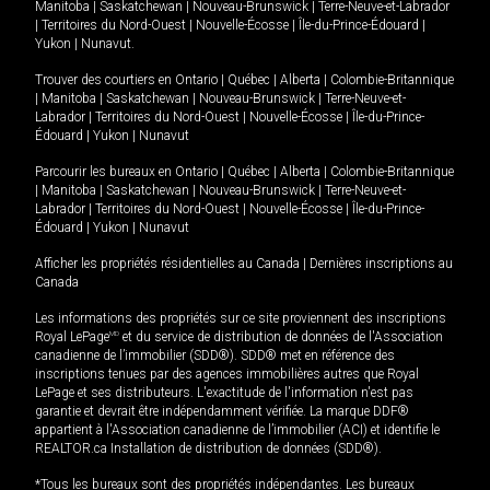
Manitoba
|
Saskatchewan
|
Nouveau-Brunswick
|
Terre-Neuve-et-Labrador
|
Territoires du Nord-Ouest
|
Nouvelle-Écosse
|
Île-du-Prince-Édouard
|
Yukon
|
Nunavut
.
Trouver des courtiers en
Ontario
|
Québec
|
Alberta
|
Colombie-Britannique
|
Manitoba
|
Saskatchewan
|
Nouveau-Brunswick
|
Terre-Neuve-et-
Labrador
|
Territoires du Nord-Ouest
|
Nouvelle-Écosse
|
Île-du-Prince-
Édouard
|
Yukon
|
Nunavut
Parcourir les bureaux en
Ontario
|
Québec
|
Alberta
|
Colombie-Britannique
|
Manitoba
|
Saskatchewan
|
Nouveau-Brunswick
|
Terre-Neuve-et-
Labrador
|
Territoires du Nord-Ouest
|
Nouvelle-Écosse
|
Île-du-Prince-
Édouard
|
Yukon
|
Nunavut
Afficher les propriétés résidentielles au Canada
|
Dernières inscriptions au
Canada
Les informations des propriétés sur ce site proviennent des inscriptions
Royal LePage
MD
et du service de distribution de données de l'Association
canadienne de l’immobilier (SDD®). SDD® met en référence des
inscriptions tenues par des agences immobilières autres que Royal
LePage et ses distributeurs. L'exactitude de l'information n'est pas
garantie et devrait être indépendamment vérifiée. La marque DDF®
appartient à l'Association canadienne de l’immobilier (ACI) et identifie le
REALTOR.ca Installation de distribution de données (SDD®).
*Tous les bureaux sont des propriétés indépendantes. Les bureaux