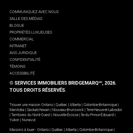
COMMUNIQUEZ AVEC NOUS
SALLE DES MÉDIAS
BLOGUE
PROPRIÉTÉS LUXUEUSES
COMMERCIAL
INTRANET
AVIS JURIDIQUE
CONFIDENTIALITÉ
TÉMOINS
ACCESSIBILITÉ
© SERVICES IMMOBILIERS BRIDGEMARQ
, 2026.
MD
TOUS DROITS RÉSERVÉS.
Trouver une maison
Ontario
|
Québec
|
Alberta
|
Colombie-Britannique
|
Manitoba
|
Saskatchewan
|
Nouveau-Brunswick
|
Terre-Neuve-et-Labrador
|
Territoires du Nord-Ouest
|
Nouvelle-Écosse
|
Île-du-Prince-Édouard
|
Yukon
|
Nunavut
.
Maisons à louer -
Ontario
|
Québec
|
Alberta
|
Colombie-Britannique
|