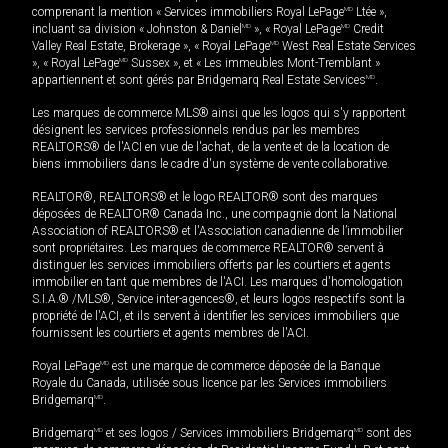
comprenant la mention « Services immobiliers Royal LePage
MD
Ltée »,
incluant sa division « Johnston & Daniel
MD
», « Royal LePage
MD
Credit
Valley Real Estate, Brokerage », « Royal LePage
MD
West Real Estate Services
», « Royal LePage
MD
Sussex », et « Les immeubles Mont-Tremblant »
appartiennent et sont gérés par Bridgemarq Real Estate Services
MD
.
Les marques de commerce MLS® ainsi que les logos qui s'y rapportent
désignent les services professionnels rendus par les membres
REALTORS® de l'ACI en vue de l'achat, de la vente et de la location de
biens immobiliers dans le cadre d'un système de vente collaborative.
REALTOR®, REALTORS® et le logo REALTOR® sont des marques
déposées de REALTOR® Canada Inc., une compagnie dont la National
Association of REALTORS® et l'Association canadienne de l’immobilier
sont propriétaires. Les marques de commerce REALTOR® servent à
distinguer les services immobiliers offerts par les courtiers et agents
immobilier en tant que membres de l'ACI. Les marques d'homologation
S.I.A.® /MLS®, Service inter-agences®, et leurs logos respectifs sont la
propriété de l'ACI, et ils servent à identifier les services immobiliers que
fournissent les courtiers et agents membres de l'ACI.
Royal LePage
MD
est une marque de commerce déposée de la Banque
Royale du Canada, utilisée sous licence par les Services immobiliers
Bridgemarq
MD
.
Bridgemarq
MD
et ses logos / Services immobiliers Bridgemarq
MD
sont des