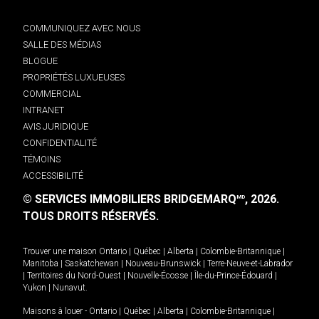
COMMUNIQUEZ AVEC NOUS
SALLE DES MÉDIAS
BLOGUE
PROPRIÉTÉS LUXUEUSES
COMMERCIAL
INTRANET
AVIS JURIDIQUE
CONFIDENTIALITÉ
TÉMOINS
ACCESSIBILITÉ
© SERVICES IMMOBILIERS BRIDGEMARQ
, 2026.
MD
TOUS DROITS RÉSERVÉS.
Trouver une maison
Ontario
|
Québec
|
Alberta
|
Colombie-Britannique
|
Manitoba
|
Saskatchewan
|
Nouveau-Brunswick
|
Terre-Neuve-et-Labrador
|
Territoires du Nord-Ouest
|
Nouvelle-Écosse
|
Île-du-Prince-Édouard
|
Yukon
|
Nunavut
.
Maisons à louer -
Ontario
|
Québec
|
Alberta
|
Colombie-Britannique
|