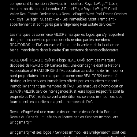
comprenant la mention « Services immobiliers Royal LePage
MD
Ltée »,
incluant sa division « Johnston & Daniel
MD
», « Royal LePage
MD
Credit
Valley Real Estate, Brokerage », « Royal LePage
MD
West Real Estate Services
», « Royal LePage
MD
Sussex », et « Les immeubles Mont-Tremblant »
appartiennent et sont gérés par Bridgemarq Real Estate Services
MD
.
Les marques de commerce MLS® ainsi que les logos qui s'y rapportent
désignent les services professionnels rendus par les membres
REALTORS® de l'ACI en vue de l'achat, de la vente et de la location de
biens immobiliers dans le cadre d'un système de vente collaborative.
REALTOR®, REALTORS® et le logo REALTOR® sont des marques
déposées de REALTOR® Canada Inc., une compagnie dont la National
Association of REALTORS® et l'Association canadienne de l’immobilier
sont propriétaires. Les marques de commerce REALTOR® servent à
distinguer les services immobiliers offerts par les courtiers et agents
immobilier en tant que membres de l'ACI. Les marques d'homologation
S.I.A.® /MLS®, Service inter-agences®, et leurs logos respectifs sont la
propriété de l'ACI, et ils servent à identifier les services immobiliers que
fournissent les courtiers et agents membres de l'ACI.
Royal LePage
MD
est une marque de commerce déposée de la Banque
Royale du Canada, utilisée sous licence par les Services immobiliers
Bridgemarq
MD
.
Bridgemarq
MD
et ses logos / Services immobiliers Bridgemarq
MD
sont des