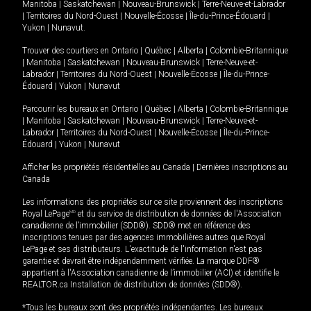
Manitoba
|
Saskatchewan
|
Nouveau-Brunswick
|
Terre-Neuve-et-Labrador
|
Territoires du Nord-Ouest
|
Nouvelle-Écosse
|
Île-du-Prince-Édouard
|
Yukon
|
Nunavut
.
Trouver des courtiers en
Ontario
|
Québec
|
Alberta
|
Colombie-Britannique
|
Manitoba
|
Saskatchewan
|
Nouveau-Brunswick
|
Terre-Neuve-et-
Labrador
|
Territoires du Nord-Ouest
|
Nouvelle-Écosse
|
Île-du-Prince-
Édouard
|
Yukon
|
Nunavut
Parcourir les bureaux en
Ontario
|
Québec
|
Alberta
|
Colombie-Britannique
|
Manitoba
|
Saskatchewan
|
Nouveau-Brunswick
|
Terre-Neuve-et-
Labrador
|
Territoires du Nord-Ouest
|
Nouvelle-Écosse
|
Île-du-Prince-
Édouard
|
Yukon
|
Nunavut
Afficher les propriétés résidentielles au Canada
|
Dernières inscriptions au
Canada
Les informations des propriétés sur ce site proviennent des inscriptions
Royal LePage
MD
et du service de distribution de données de l'Association
canadienne de l’immobilier (SDD®). SDD® met en référence des
inscriptions tenues par des agences immobilières autres que Royal
LePage et ses distributeurs. L'exactitude de l'information n'est pas
garantie et devrait être indépendamment vérifiée. La marque DDF®
appartient à l'Association canadienne de l’immobilier (ACI) et identifie le
REALTOR.ca Installation de distribution de données (SDD®).
*Tous les bureaux sont des propriétés indépendantes. Les bureaux