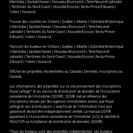
Manitoba
|
Saskatchewan
|
Nouveau-Brunswick
|
Terre-Neuve-et-Labrador
|
Territoires du Nord-Ouest
|
Nouvelle-Écosse
|
Île-du-Prince-Édouard
|
Yukon
|
Nunavut
.
Trouver des courtiers en
Ontario
|
Québec
|
Alberta
|
Colombie-Britannique
|
Manitoba
|
Saskatchewan
|
Nouveau-Brunswick
|
Terre-Neuve-et-
Labrador
|
Territoires du Nord-Ouest
|
Nouvelle-Écosse
|
Île-du-Prince-
Édouard
|
Yukon
|
Nunavut
Parcourir les bureaux en
Ontario
|
Québec
|
Alberta
|
Colombie-Britannique
|
Manitoba
|
Saskatchewan
|
Nouveau-Brunswick
|
Terre-Neuve-et-
Labrador
|
Territoires du Nord-Ouest
|
Nouvelle-Écosse
|
Île-du-Prince-
Édouard
|
Yukon
|
Nunavut
Afficher les propriétés résidentielles au Canada
|
Dernières inscriptions au
Canada
Les informations des propriétés sur ce site proviennent des inscriptions
Royal LePage
MD
et du service de distribution de données de l'Association
canadienne de l’immobilier (SDD®). SDD® met en référence des
inscriptions tenues par des agences immobilières autres que Royal
LePage et ses distributeurs. L'exactitude de l'information n'est pas
garantie et devrait être indépendamment vérifiée. La marque DDF®
appartient à l'Association canadienne de l’immobilier (ACI) et identifie le
REALTOR.ca Installation de distribution de données (SDD®).
*Tous les bureaux sont des propriétés indépendantes. Les bureaux