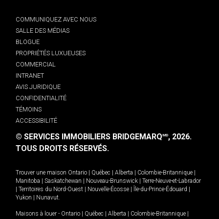
COMMUNIQUEZ AVEC NOUS
SALLE DES MÉDIAS
BLOGUE
PROPRIÉTÉS LUXUEUSES
COMMERCIAL
INTRANET
AVIS JURIDIQUE
CONFIDENTIALITÉ
TÉMOINS
ACCESSIBILITÉ
© SERVICES IMMOBILIERS BRIDGEMARQ
, 2026.
MD
TOUS DROITS RÉSERVÉS.
Trouver une maison
Ontario
|
Québec
|
Alberta
|
Colombie-Britannique
|
Manitoba
|
Saskatchewan
|
Nouveau-Brunswick
|
Terre-Neuve-et-Labrador
|
Territoires du Nord-Ouest
|
Nouvelle-Écosse
|
Île-du-Prince-Édouard
|
Yukon
|
Nunavut
.
Maisons à louer -
Ontario
|
Québec
|
Alberta
|
Colombie-Britannique
|