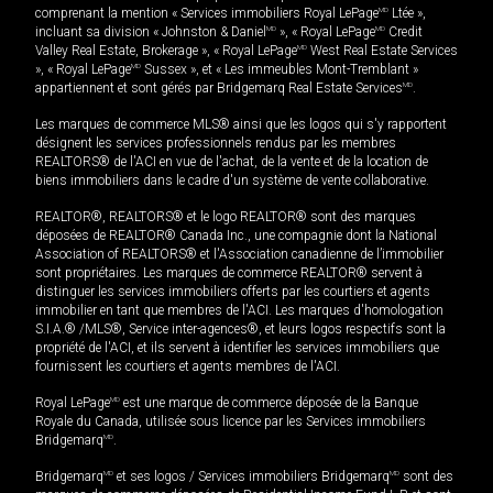
comprenant la mention « Services immobiliers Royal LePage
MD
Ltée »,
incluant sa division « Johnston & Daniel
MD
», « Royal LePage
MD
Credit
Valley Real Estate, Brokerage », « Royal LePage
MD
West Real Estate Services
», « Royal LePage
MD
Sussex », et « Les immeubles Mont-Tremblant »
appartiennent et sont gérés par Bridgemarq Real Estate Services
MD
.
Les marques de commerce MLS® ainsi que les logos qui s'y rapportent
désignent les services professionnels rendus par les membres
REALTORS® de l'ACI en vue de l'achat, de la vente et de la location de
biens immobiliers dans le cadre d'un système de vente collaborative.
REALTOR®, REALTORS® et le logo REALTOR® sont des marques
déposées de REALTOR® Canada Inc., une compagnie dont la National
Association of REALTORS® et l'Association canadienne de l’immobilier
sont propriétaires. Les marques de commerce REALTOR® servent à
distinguer les services immobiliers offerts par les courtiers et agents
immobilier en tant que membres de l'ACI. Les marques d'homologation
S.I.A.® /MLS®, Service inter-agences®, et leurs logos respectifs sont la
propriété de l'ACI, et ils servent à identifier les services immobiliers que
fournissent les courtiers et agents membres de l'ACI.
Royal LePage
MD
est une marque de commerce déposée de la Banque
Royale du Canada, utilisée sous licence par les Services immobiliers
Bridgemarq
MD
.
Bridgemarq
MD
et ses logos / Services immobiliers Bridgemarq
MD
sont des