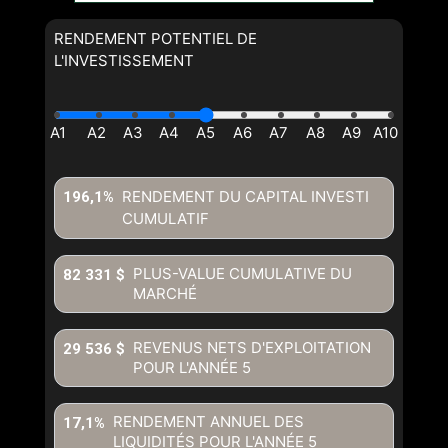
RENDEMENT POTENTIEL DE
L'INVESTISSEMENT
RENDEMENT DU CAPITAL INVESTI
196,1%
CUMULATIF
PLUS-VALUE CUMULATIVE DU
82 331 $
MARCHÉ
REVENUS NETS D'EXPLOITATION
29 536 $
POUR L'ANNÉE
5
RENDEMENT ANNUEL DES
17,1%
LIQUIDITÉS POUR L'ANNÉE
5