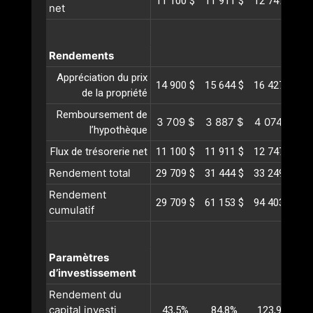
11 100 $
11 911 $
12 747 $
13
net
Rendements
Appréciation du prix
14 900 $
15 644 $
16 427 $
17
de la propriété
Remboursement de
3 709 $
3 887 $
4 074 $
4
l’hypothèque
Flux de trésorerie net
11 100 $
11 911 $
12 747 $
13
Rendement total
29 709 $
31 444 $
33 249 $
35
Rendement
29 709 $
61 153 $
94 403 $
12
cumulatif
Paramètres
d’investissement
Rendement du
capital investi
43,5%
84,8%
123,9%
1