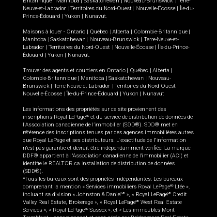
Britannique
|
Manitoba
|
Saskatchewan
|
Nouveau-Brunswick
|
Terre-
Neuve-et-Labrador
|
Territoires du Nord-Ouest
|
Nouvelle-Écosse
|
Île-du-
Prince-Édouard
|
Yukon
|
Nunavut
.
Maisons à louer -
Ontario
|
Québec
|
Alberta
|
Colombie-Britannique
|
Manitoba
|
Saskatchewan
|
Nouveau-Brunswick
|
Terre-Neuve-et-
Labrador
|
Territoires du Nord-Ouest
|
Nouvelle-Écosse
|
Île-du-Prince-
Édouard
|
Yukon
|
Nunavut
.
Trouver des agents et courtiers en
Ontario
|
Québec
|
Alberta
|
Colombie-Britannique
|
Manitoba
|
Saskatchewan
|
Nouveau-
Brunswick
|
Terre-Neuve-et-Labrador
|
Territoires du Nord-Ouest
|
Nouvelle-Écosse
|
Île-du-Prince-Édouard
|
Yukon
|
Nunavut
Les informations des propriétés sur ce site proviennent des
inscriptions Royal LePage
et du service de distribution de données de
MD
l'Association canadienne de l’immobilier (SDD®). SDD® met en
référence des inscriptions tenues par des agences immobilières autres
que Royal LePage et ses distributeurs. L'exactitude de l'information
n'est pas garantie et devrait être indépendamment vérifiée. La marque
DDF® appartient à l'Association canadienne de l’immobilier (ACI) et
identifie le REALTOR.ca Installation de distribution de données
(SDD®).
*Tous les bureaux sont des propriétés indépendantes. Les bureaux
comprenant la mention « Services immobiliers Royal LePage
Ltée »,
MD
incluant sa division « Johnston & Daniel
», « Royal LePage
Credit
MD
MD
Valley Real Estate, Brokerage », « Royal LePage
West Real Estate
MD
Services », « Royal LePage
Sussex », et « Les immeubles Mont-
MD