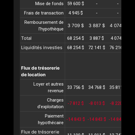
Mise de fonds
59 600 $
-
-
Frais de transaction
4 945 $
-
-
Remboursement de
3 709 $
3 887 $
4 074 $
4
l’hypothèque
Total
68 254 $
3 887 $
4 074 $
4
Liquidités investies
68 254 $
72 141 $
76 216 $
80
Flux de trésorerie
de location
Loyer et autres
33 756 $
34 768 $
35 811 $
36
revenue
Charges
-7 812 $
-8 013 $
-8 220 $
-
d'exploitation
Paiement
-14 843 $
-14 843 $
-14 843 $
-1
hypothécaire
Flux de trésorerie