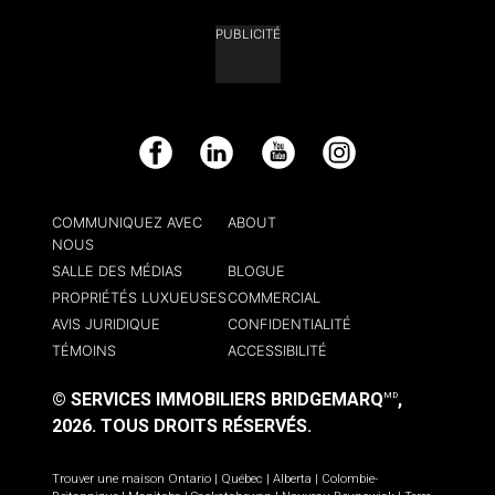
PUBLICITÉ
Facebook
LinkedIn
YouTube
Instagram
COMMUNIQUEZ AVEC
ABOUT
NOUS
SALLE DES MÉDIAS
BLOGUE
PROPRIÉTÉS LUXUEUSES
COMMERCIAL
AVIS JURIDIQUE
CONFIDENTIALITÉ
TÉMOINS
ACCESSIBILITÉ
© SERVICES IMMOBILIERS BRIDGEMARQ
,
MD
2026.
TOUS DROITS RÉSERVÉS.
Trouver une maison
Ontario
|
Québec
|
Alberta
|
Colombie-