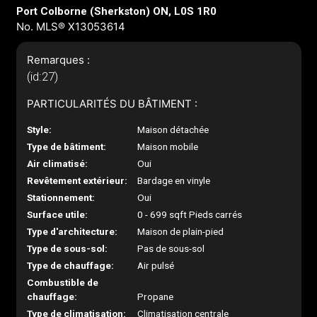
Port Colborne (Sherkston) ON, L0S 1R0
No. MLS® X13053614
Remarques :
(id:27)
PARTICULARITÉS DU BÂTIMENT :
Style:
Maison détachée
Type de bâtiment:
Maison mobile
Air climatisé:
Oui
Revêtement extérieur:
Bardage en vinyle
Stationnement:
Oui
Surface utile:
0 - 699 sqft Pieds carrés
Type d'architecture:
Maison de plain-pied
Type de sous-sol:
Pas de sous-sol
Type de chauffage:
Air pulsé
Combustible de
chauffage:
Propane
Type de climatisation:
Climatisation centrale