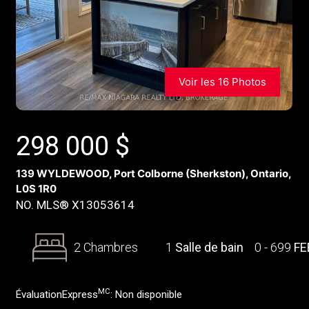
Voir les 16 Photos
298 000
$
139 WYLDEWOOD, Port Colborne (Sherkston), Ontario,
L0S 1R0
NO. MLS® X13053614
2 Chambres
1
Salle de bain
0 - 699
FE
MC
ÉvaluationExpress
:
Non disponible