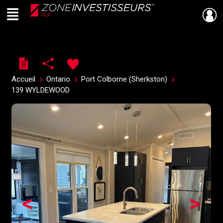
Menu
Live
En Direct
Accueil
Ontario
Port Colborne (Sherkston)
139 WYLDEWOOD
<
>