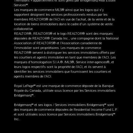
Tremblant » appartiennent et sont gérés par Bridgemarq Real Estate
Services
.
MD
Les marques de commerce MLS® ainsi que les logos qui s'y
rapportent désignent les services professionnels rendus par les
membres REALTORS® de l'ACI en vue de l'achat, de la vente et de la
location de biens immobiliers dans le cadre d'un système de vente
collaborative.
REALTOR®, REALTORS® et le logo REALTOR® sont des marques
déposées de REALTOR® Canada Inc., une compagnie dont la National
Association of REALTORS® et l'Association canadienne de
l’immobilier sont propriétaires. Les marques de commerce
REALTOR® servent à distinguer les services immobiliers offerts par
les courtiers et agents immobilier en tant que membres de l'ACI. Les
marques d'homologation S.I.A.® /MLS®, Service inter-agences®, et
leurs logos respectifs sont la propriété de l'ACI, et ils servent à
identifier les services immobiliers que fournissent les courtiers et
agents membres de l'ACI.
Royal LePage
est une marque de commerce déposée de la Banque
MD
Royale du Canada, utilisée sous licence par les Services immobiliers
Bridgemarq
.
MD
Bridgemarq
et ses logos / Services immobiliers Bridgemarq
sont
MD
MD
des marques de commerce déposées de Residential Income Fund L.P.
et sont utilisées sous licence par Services immobiliers Bridgemarq
MD
Inc.