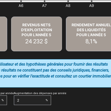
REVENUS NETS
RENDEMENT ANNUEL
D'EXPLOITATION
DES LIQUIDITÉS
POUR L'ANNÉE
5
POUR L'ANNÉE
5
24 232 $
8,1%
utilisateur et des hypothèses générales pour fournir des résultats
 résultats ne constituent pas des conseils juridiques, financiers,
 pour en vérifier l’exactitude et consultez un courtier immobilier
 par année
Augmentation des dépenses par année
%
%