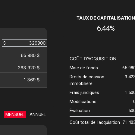
TAUX DE CAPITALISATION
6,44%
$
65 980 $
COÛT D’ACQUISITION
263 920 $
Mise de fonds
65 98
Droits de cession
3 42
1 369 $
immobilière
Frais juridiques
1 50
Modifications
Évaluation
50
MENSUEL
ANNUEL
Coût total de l’acquisition
71 40