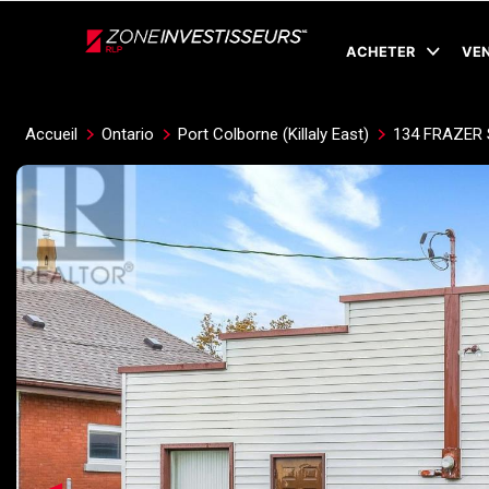
Live
En Direct
ACHETER
VE
Accueil
Ontario
Port Colborne (Killaly East)
134 FRAZER