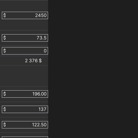
$
$
$
2 376 $
$
$
$