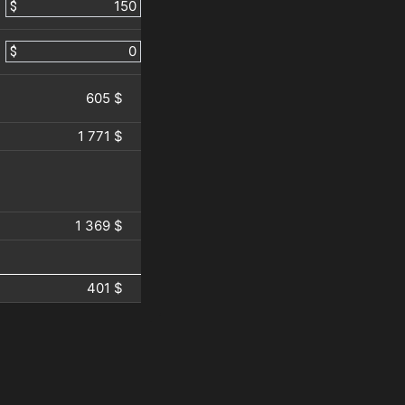
$
$
605 $
1 771 $
1 369 $
401 $