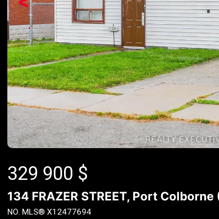
<
329 900
$
134 FRAZER STREET, Port Colborne (K
NO. MLS® X12477694