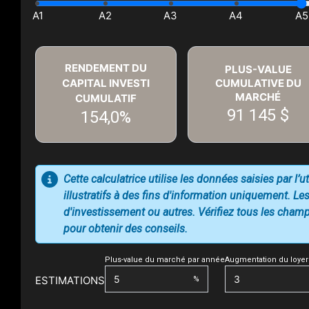
RENDEMENT DU
PLUS-VALUE
CAPITAL INVESTI
CUMULATIVE DU
MARCHÉ
CUMULATIF
91 145 $
154,0%
Cette calculatrice utilise les données saisies par l’
illustratifs à des fins d'information uniquement. Les
d'investissement ou autres. Vérifiez tous les champs
pour obtenir des conseils.
Plus-value du marché par année
Augmentation du loyer
ESTIMATIONS
%