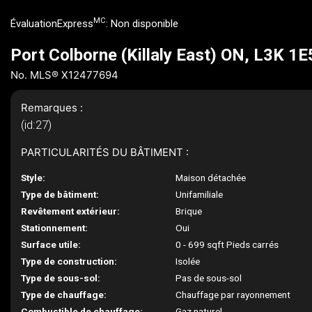
MC
ÉvaluationExpress
:
Non disponible
Port Colborne (Killaly East) ON, L3K 1E
No. MLS® X12477694
Remarques :
(id:27)
PARTICULARITÉS DU BÂTIMENT :
Style:
Maison détachée
Type de bâtiment:
Unifamiliale
Revêtement extérieur:
Brique
Stationnement:
Oui
Surface utile:
0 - 699 sqft Pieds carrés
Type de construction:
Isolée
Type de sous-sol:
Pas de sous-sol
Type de chauffage:
Chauffage par rayonnement
Combustible de chauffage:
Gaz naturel