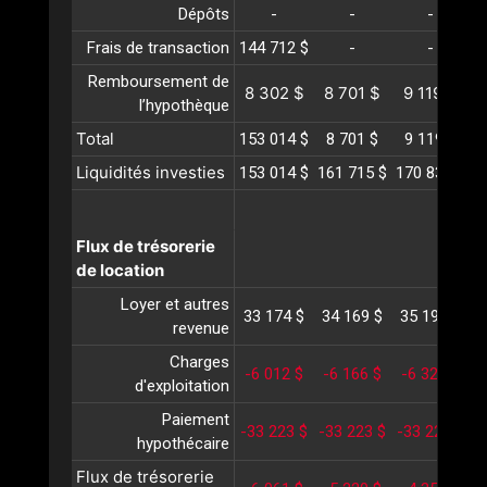
Dépôts
-
-
-
Frais de transaction
144 712 $
-
-
Remboursement de
8 302 $
8 701 $
9 119 $
l’hypothèque
Total
153 014 $
8 701 $
9 119 $
Liquidités investies
153 014 $
161 715 $
170 834 $
1
Flux de trésorerie
de location
Loyer et autres
33 174 $
34 169 $
35 194 $
3
revenue
Charges
-6 012 $
-6 166 $
-6 324 $
-
d'exploitation
Paiement
-33 223 $
-33 223 $
-33 223 $
-
hypothécaire
Flux de trésorerie