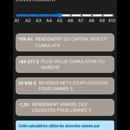
RENDEMENT DU CAPITAL INVESTI
109,4%
CUMULATIF
PLUS-VALUE CUMULATIVE DU
184 277 $
MARCHÉ
REVENUS NETS D'EXPLOITATION
30 830 $
POUR L'ANNÉE
5
RENDEMENT ANNUEL DES
-1,3%
LIQUIDITÉS POUR L'ANNÉE
5
Cette calculatrice utilise les données saisies par