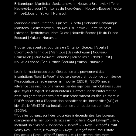
Britannique
|
Manitoba
|
Saskatchewan
|
Nouveau-Brunswick
|
Terre-
Neuve-et-Labrador
|
Territoires du Nord-Ouest
|
Nouvelle-Écosse
|
Île-du-
Prince-Édouard
|
Yukon
|
Nunavut
.
Maisons à louer -
Ontario
|
Québec
|
Alberta
|
Colombie-Britannique
|
Manitoba
|
Saskatchewan
|
Nouveau-Brunswick
|
Terre-Neuve-et-
Labrador
|
Territoires du Nord-Ouest
|
Nouvelle-Écosse
|
Île-du-Prince-
Édouard
|
Yukon
|
Nunavut
.
Trouver des agents et courtiers en
Ontario
|
Québec
|
Alberta
|
Colombie-Britannique
|
Manitoba
|
Saskatchewan
|
Nouveau-
Brunswick
|
Terre-Neuve-et-Labrador
|
Territoires du Nord-Ouest
|
Nouvelle-Écosse
|
Île-du-Prince-Édouard
|
Yukon
|
Nunavut
Les informations des propriétés sur ce site proviennent des
inscriptions Royal LePage
et du service de distribution de données de
MD
l'Association canadienne de l’immobilier (SDD®). SDD® met en
référence des inscriptions tenues par des agences immobilières autres
que Royal LePage et ses distributeurs. L'exactitude de l'information
n'est pas garantie et devrait être indépendamment vérifiée. La marque
DDF® appartient à l'Association canadienne de l’immobilier (ACI) et
identifie le REALTOR.ca Installation de distribution de données
(SDD®).
*Tous les bureaux sont des propriétés indépendantes. Les bureaux
comprenant la mention « Services immobiliers Royal LePage
Ltée »,
MD
incluant sa division « Johnston & Daniel
», « Royal LePage
Credit
MD
MD
Valley Real Estate, Brokerage », « Royal LePage
West Real Estate
MD
Services », « Royal LePage
Sussex », et « Les immeubles Mont-
MD