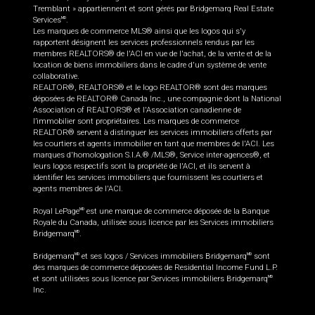
Tremblant » appartiennent et sont gérés par Bridgemarq Real Estate
Services
.
MD
Les marques de commerce MLS® ainsi que les logos qui s'y
rapportent désignent les services professionnels rendus par les
membres REALTORS® de l'ACI en vue de l'achat, de la vente et de la
location de biens immobiliers dans le cadre d'un système de vente
collaborative.
REALTOR®, REALTORS® et le logo REALTOR® sont des marques
déposées de REALTOR® Canada Inc., une compagnie dont la National
Association of REALTORS® et l'Association canadienne de
l’immobilier sont propriétaires. Les marques de commerce
REALTOR® servent à distinguer les services immobiliers offerts par
les courtiers et agents immobilier en tant que membres de l'ACI. Les
marques d'homologation S.I.A.® /MLS®, Service inter-agences®, et
leurs logos respectifs sont la propriété de l'ACI, et ils servent à
identifier les services immobiliers que fournissent les courtiers et
agents membres de l'ACI.
Royal LePage
est une marque de commerce déposée de la Banque
MD
Royale du Canada, utilisée sous licence par les Services immobiliers
Bridgemarq
.
MD
Bridgemarq
et ses logos / Services immobiliers Bridgemarq
sont
MD
MD
des marques de commerce déposées de Residential Income Fund L.P.
et sont utilisées sous licence par Services immobiliers Bridgemarq
MD
Inc.