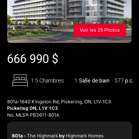
Voir les 25 Photos
666 990
$
1.5 Chambres
1
Salle de bain
577
p.c.
801a-1640 Kingston Rd, Pickering, ON, L1V 1C3
Pickering ON, L1V 1C3
No. MLS® PB3611-801A
801a -
The Highmark
by
Highmark Homes