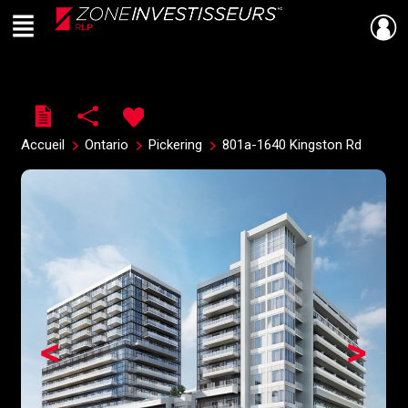
Menu
Live
En Direct
Accueil
Ontario
Pickering
801a-1640 Kingston Rd
<
>