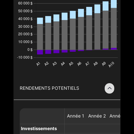
RENDEMENTS POTENTIELS
Année
1
Année
2
Année
3
A
Investissements