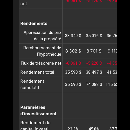
-6 061 $
-5 220 $
-4 353 $
-
net
Rendements
Appréciation du prix
33 349 $
35 016 $
36 767 $
3
de la propriété
Remboursement de
8 302 $
8 701 $
9 119 $
l’hypothèque
Flux de trésorerie net
-6 061 $
-5 220 $
-4 353 $
-
Rendement total
35 590 $
38 497 $
41 533 $
4
Rendement
35 590 $
74 088 $
115 621 $
1
cumulatif
Paramètres
d’investissement
Rendement du
capital investi
23,3%
45,8%
67,7%