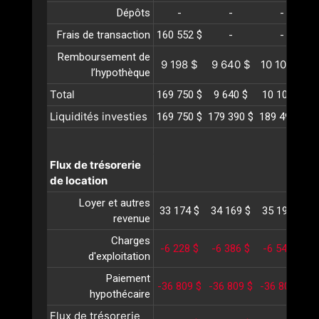
Dépôts
-
-
-
Frais de transaction
160 552 $
-
-
Remboursement de
9 198 $
9 640 $
10 103 $
1
l’hypothèque
Total
169 750 $
9 640 $
10 103 $
1
Liquidités investies
169 750 $
179 390 $
189 494 $
2
Flux de trésorerie
de location
Loyer et autres
33 174 $
34 169 $
35 194 $
3
revenue
Charges
-6 228 $
-6 386 $
-6 549 $
-
d'exploitation
Paiement
-36 809 $
-36 809 $
-36 809 $
-
hypothécaire
Flux de trésorerie