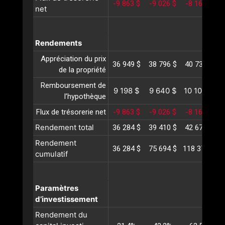
-9 863 $
-9 026 $
-8 164 $
-
net
Rendements
Appréciation du prix
36 949 $
38 796 $
40 736 $
4
de la propriété
Remboursement de
9 198 $
9 640 $
10 103 $
1
l’hypothèque
Flux de trésorerie net
-9 863 $
-9 026 $
-8 164 $
-
Rendement total
36 284 $
39 410 $
42 675 $
4
Rendement
36 284 $
75 694 $
118 370 $
1
cumulatif
Paramètres
d’investissement
Rendement du