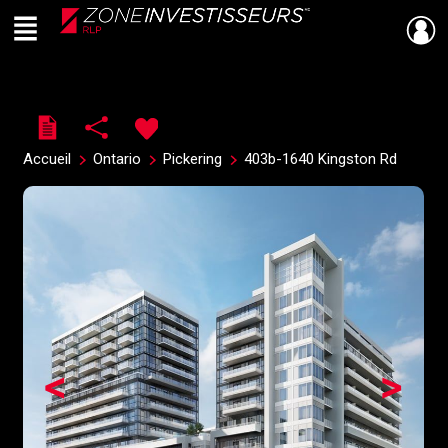
Menu
Live
En Direct
Accueil
Ontario
Pickering
403b-1640 Kingston Rd
<
>