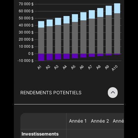
RENDEMENTS POTENTIELS
Année
1
Année
2
Année
3
A
Investissements