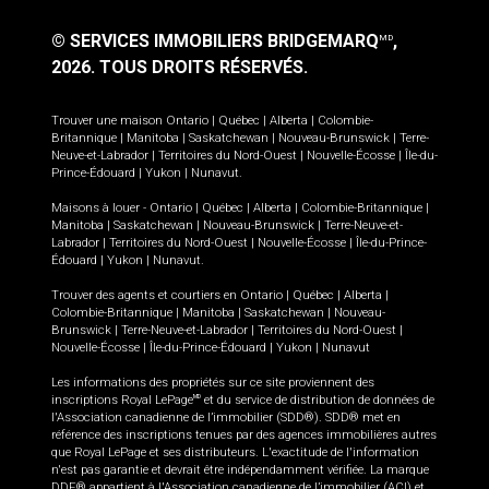
© SERVICES IMMOBILIERS BRIDGEMARQ
,
MD
2026.
TOUS DROITS RÉSERVÉS.
Trouver une maison
Ontario
|
Québec
|
Alberta
|
Colombie-
Britannique
|
Manitoba
|
Saskatchewan
|
Nouveau-Brunswick
|
Terre-
Neuve-et-Labrador
|
Territoires du Nord-Ouest
|
Nouvelle-Écosse
|
Île-du-
Prince-Édouard
|
Yukon
|
Nunavut
.
Maisons à louer -
Ontario
|
Québec
|
Alberta
|
Colombie-Britannique
|
Manitoba
|
Saskatchewan
|
Nouveau-Brunswick
|
Terre-Neuve-et-
Labrador
|
Territoires du Nord-Ouest
|
Nouvelle-Écosse
|
Île-du-Prince-
Édouard
|
Yukon
|
Nunavut
.
Trouver des agents et courtiers en
Ontario
|
Québec
|
Alberta
|
Colombie-Britannique
|
Manitoba
|
Saskatchewan
|
Nouveau-
Brunswick
|
Terre-Neuve-et-Labrador
|
Territoires du Nord-Ouest
|
Nouvelle-Écosse
|
Île-du-Prince-Édouard
|
Yukon
|
Nunavut
Les informations des propriétés sur ce site proviennent des
inscriptions Royal LePage
et du service de distribution de données de
MD
l'Association canadienne de l’immobilier (SDD®). SDD® met en
référence des inscriptions tenues par des agences immobilières autres
que Royal LePage et ses distributeurs. L'exactitude de l'information
n'est pas garantie et devrait être indépendamment vérifiée. La marque
DDF® appartient à l'Association canadienne de l’immobilier (ACI) et