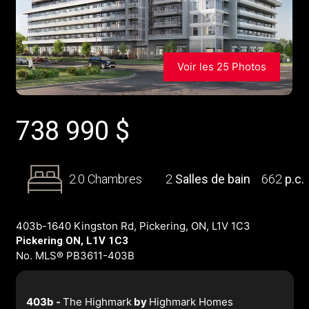
Voir les 25 Photos
738 990
$
2.0 Chambres
2
Salles de bain
662
p.c.
403b-1640 Kingston Rd, Pickering, ON, L1V 1C3
Pickering ON, L1V 1C3
No. MLS® PB3611-403B
403b -
The Highmark
by
Highmark Homes