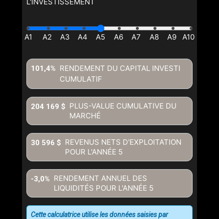
L'INVESTISSEMENT
RENDEMENT DU CAPITAL INVESTI
101,4%
CUMULATIF
PLUS-VALUE CUMULATIVE DU
204 169 $
MARCHÉ
REVENUS NETS D'EXPLOITATION
30 596 $
POUR L'ANNÉE
5
RENDEMENT ANNUEL DES
-3,0%
LIQUIDITÉS POUR L'ANNÉE
5
Cette calculatrice utilise les données saisies par