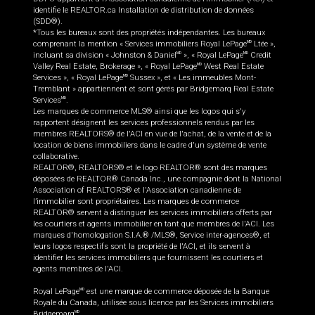
identifie le REALTOR.ca Installation de distribution de données
(SDD®).
*Tous les bureaux sont des propriétés indépendantes. Les bureaux
comprenant la mention « Services immobiliers Royal LePage
Ltée »,
MD
incluant sa division « Johnston & Daniel
», « Royal LePage
Credit
MD
MD
Valley Real Estate, Brokerage », « Royal LePage
West Real Estate
MD
Services », « Royal LePage
Sussex », et « Les immeubles Mont-
MD
Tremblant » appartiennent et sont gérés par Bridgemarq Real Estate
Services
.
MD
Les marques de commerce MLS® ainsi que les logos qui s'y
rapportent désignent les services professionnels rendus par les
membres REALTORS® de l'ACI en vue de l'achat, de la vente et de la
location de biens immobiliers dans le cadre d'un système de vente
collaborative.
REALTOR®, REALTORS® et le logo REALTOR® sont des marques
déposées de REALTOR® Canada Inc., une compagnie dont la National
Association of REALTORS® et l'Association canadienne de
l’immobilier sont propriétaires. Les marques de commerce
REALTOR® servent à distinguer les services immobiliers offerts par
les courtiers et agents immobilier en tant que membres de l'ACI. Les
marques d'homologation S.I.A.® /MLS®, Service inter-agences®, et
leurs logos respectifs sont la propriété de l'ACI, et ils servent à
identifier les services immobiliers que fournissent les courtiers et
agents membres de l'ACI.
Royal LePage
est une marque de commerce déposée de la Banque
MD
Royale du Canada, utilisée sous licence par les Services immobiliers
Bridgemarq
.
MD