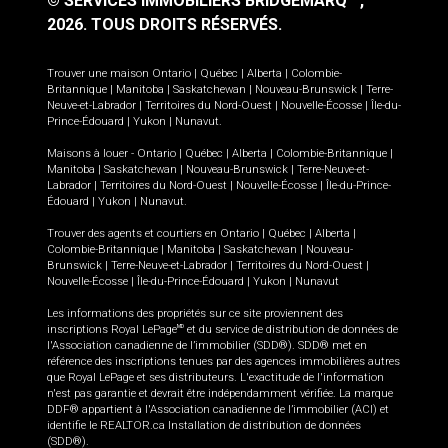
© SERVICES IMMOBILIERS BRIDGEMARQ
,
2026.
TOUS DROITS RÉSERVÉS.
Trouver une maison
Ontario
|
Québec
|
Alberta
|
Colombie-
Britannique
|
Manitoba
|
Saskatchewan
|
Nouveau-Brunswick
|
Terre-
Neuve-et-Labrador
|
Territoires du Nord-Ouest
|
Nouvelle-Écosse
|
Île-du-
Prince-Édouard
|
Yukon
|
Nunavut
.
Maisons à louer -
Ontario
|
Québec
|
Alberta
|
Colombie-Britannique
|
Manitoba
|
Saskatchewan
|
Nouveau-Brunswick
|
Terre-Neuve-et-
Labrador
|
Territoires du Nord-Ouest
|
Nouvelle-Écosse
|
Île-du-Prince-
Édouard
|
Yukon
|
Nunavut
.
Trouver des agents et courtiers en
Ontario
|
Québec
|
Alberta
|
Colombie-Britannique
|
Manitoba
|
Saskatchewan
|
Nouveau-
Brunswick
|
Terre-Neuve-et-Labrador
|
Territoires du Nord-Ouest
|
Nouvelle-Écosse
|
Île-du-Prince-Édouard
|
Yukon
|
Nunavut
Les informations des propriétés sur ce site proviennent des
inscriptions Royal LePage
et du service de distribution de données de
MD
l'Association canadienne de l’immobilier (SDD®). SDD® met en
référence des inscriptions tenues par des agences immobilières autres
que Royal LePage et ses distributeurs. L'exactitude de l'information
n'est pas garantie et devrait être indépendamment vérifiée. La marque
DDF® appartient à l'Association canadienne de l’immobilier (ACI) et
identifie le REALTOR.ca Installation de distribution de données
(SDD®).