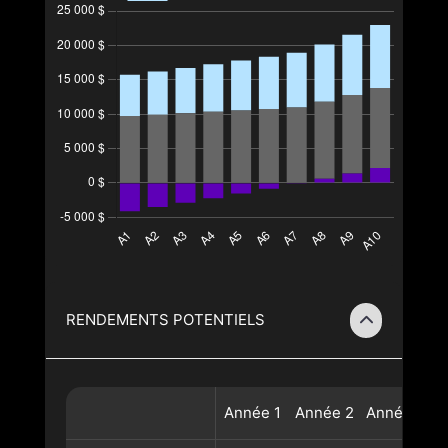
RENDEMENTS POTENTIELS
Année
1
Année
2
Année
3
A