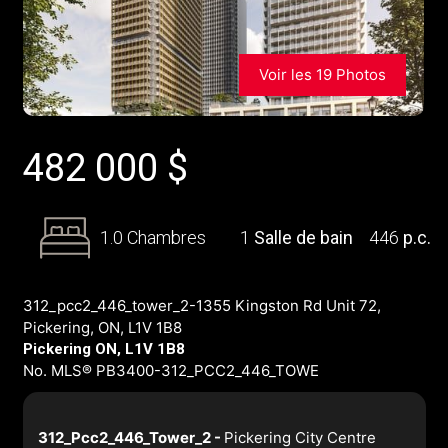
Voir les 19 Photos
482 000
$
1.0 Chambres
1
Salle de bain
446
p.c.
312_pcc2_446_tower_2-1355 Kingston Rd Unit 72,
Pickering, ON, L1V 1B8
Pickering ON, L1V 1B8
No. MLS® PB3400-312_PCC2_446_TOWE
312_Pcc2_446_Tower_2 -
Pickering City Centre