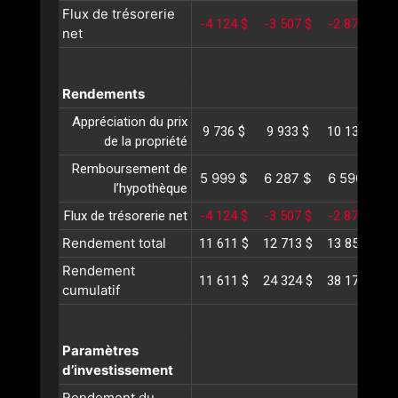
Flux de trésorerie
-4 124 $
-3 507 $
-2 871 $
-
net
Rendements
Appréciation du prix
9 736 $
9 933 $
10 133 $
1
de la propriété
Remboursement de
5 999 $
6 287 $
6 590 $
l’hypothèque
Flux de trésorerie net
-4 124 $
-3 507 $
-2 871 $
-
Rendement total
11 611 $
12 713 $
13 851 $
1
Rendement
11 611 $
24 324 $
38 176 $
5
cumulatif
Paramètres
d’investissement
Rendement du