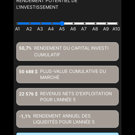
RENDEMENT POTENTIEL DE
L'INVESTISSEMENT
RENDEMENT DU CAPITAL INVESTI
50,7%
CUMULATIF
PLUS-VALUE CUMULATIVE DU
50 688 $
MARCHÉ
REVENUS NETS D'EXPLOITATION
22 576 $
POUR L'ANNÉE
5
RENDEMENT ANNUEL DES
-1,1%
LIQUIDITÉS POUR L'ANNÉE
5