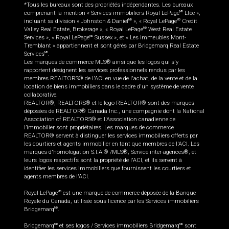
*Tous les bureaux sont des propriétés indépendantes. Les bureaux
comprenant la mention « Services immobiliers Royal LePage
Ltée »,
MD
incluant sa division « Johnston & Daniel
», « Royal LePage
Credit
MD
MD
Valley Real Estate, Brokerage », « Royal LePage
West Real Estate
MD
Services », « Royal LePage
Sussex », et « Les immeubles Mont-
MD
Tremblant » appartiennent et sont gérés par Bridgemarq Real Estate
Services
.
MD
Les marques de commerce MLS® ainsi que les logos qui s'y
rapportent désignent les services professionnels rendus par les
membres REALTORS® de l'ACI en vue de l'achat, de la vente et de la
location de biens immobiliers dans le cadre d'un système de vente
collaborative.
REALTOR®, REALTORS® et le logo REALTOR® sont des marques
déposées de REALTOR® Canada Inc., une compagnie dont la National
Association of REALTORS® et l'Association canadienne de
l’immobilier sont propriétaires. Les marques de commerce
REALTOR® servent à distinguer les services immobiliers offerts par
les courtiers et agents immobilier en tant que membres de l'ACI. Les
marques d'homologation S.I.A.® /MLS®, Service inter-agences®, et
leurs logos respectifs sont la propriété de l'ACI, et ils servent à
identifier les services immobiliers que fournissent les courtiers et
agents membres de l'ACI.
Royal LePage
est une marque de commerce déposée de la Banque
MD
Royale du Canada, utilisée sous licence par les Services immobiliers
Bridgemarq
.
MD
Bridgemarq
et ses logos / Services immobiliers Bridgemarq
sont
MD
MD