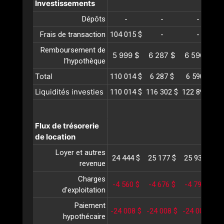
Investissements
Dépôts
-
-
-
Frais de transaction
104 015 $
-
-
Remboursement de
5 999 $
6 287 $
6 590 $
l’hypothèque
Total
110 014 $
6 287 $
6 590 $
Liquidités investies
110 014 $
116 302 $
122 892 $
1
Flux de trésorerie
de location
Loyer et autres
24 444 $
25 177 $
25 932 $
2
revenue
Charges
-4 560 $
-4 676 $
-4 795 $
-
d'exploitation
Paiement
-24 008 $
-24 008 $
-24 008 $
-
hypothécaire