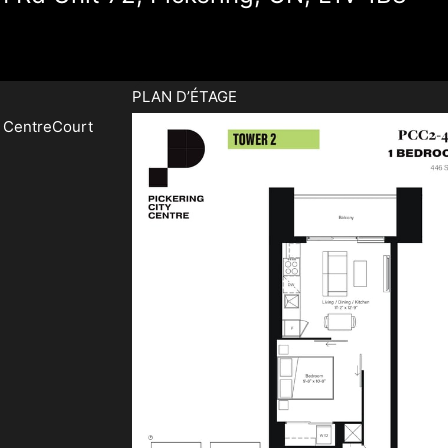
PLAN D’ÉTAGE
y
CentreCourt