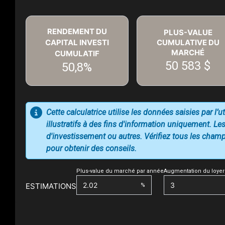
RENDEMENT DU
PLUS-VALUE
CAPITAL INVESTI
CUMULATIVE DU
MARCHÉ
CUMULATIF
50 583 $
50,8%
Cette calculatrice utilise les données saisies par l’
illustratifs à des fins d'information uniquement. Les
d'investissement ou autres. Vérifiez tous les champs
pour obtenir des conseils.
Plus-value du marché par année
Augmentation du loyer
ESTIMATIONS
%