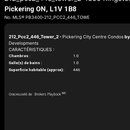
Pickering ON, L1V 1B8
No. MLS® PB3400-212_PCC2_446_TOWE
212_Pcc2_446_Tower_2 -
Pickering City Centre Condos
b
Developments
CARACTÉRISTIQUES :
Chambres :
1.0
Salle(s) de bains :
1.0
Superficie habitable (approx):
446
MC
Gracieuseté de : Brokers Playbook