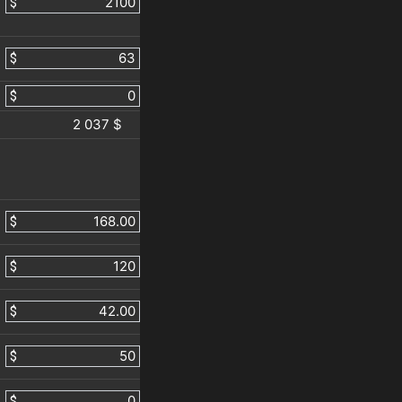
$
$
$
2 037 $
$
$
$
$
$