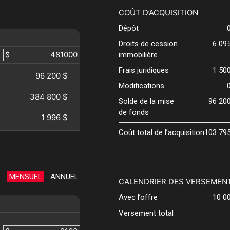
COÛT D’ACQUISITION
Dépôt
Droits de cession
6 09
$
immobilière
Frais juridiques
1 50
96 200 $
Modifications
384 800 $
Solde de la mise
96 20
de fonds
1 996 $
Coût total de l’acquisition
103 79
MENSUEL
ANNUEL
CALENDRIER DES VERSEMEN
Avec l’offre
10 0
Versement total