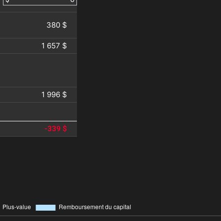
380 $
1 657 $
1 996 $
-339 $