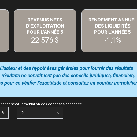
REVENUS NETS
RENDEMENT ANNUEL
D'EXPLOITATION
DES LIQUIDITÉS
POUR L'ANNÉE
5
POUR L'ANNÉE
5
22 576 $
-1,1%
utilisateur et des hypothèses générales pour fournir des résultats
 résultats ne constituent pas des conseils juridiques, financiers,
 pour en vérifier l’exactitude et consultez un courtier immobilier
 par année
Augmentation des dépenses par année
%
%