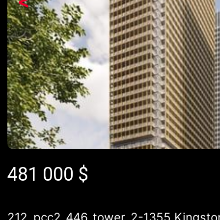
<
481 000
$
212_pcc2_446_tower_2-1355 Kingston 