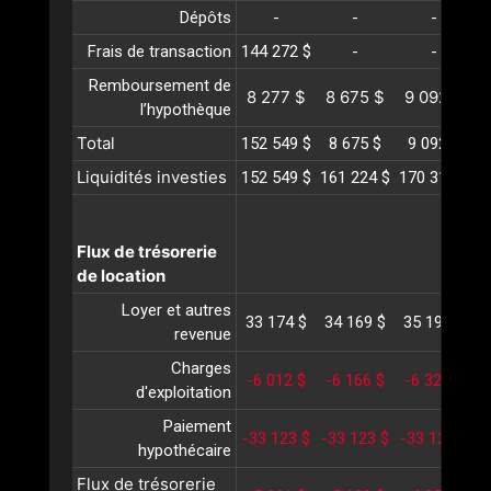
Dépôts
-
-
-
Frais de transaction
144 272 $
-
-
Remboursement de
8 277 $
8 675 $
9 092 $
l’hypothèque
Total
152 549 $
8 675 $
9 092 $
Liquidités investies
152 549 $
161 224 $
170 316 $
1
Flux de trésorerie
de location
Loyer et autres
33 174 $
34 169 $
35 194 $
3
revenue
Charges
-6 012 $
-6 166 $
-6 324 $
-
d'exploitation
Paiement
-33 123 $
-33 123 $
-33 123 $
-
hypothécaire
Flux de trésorerie