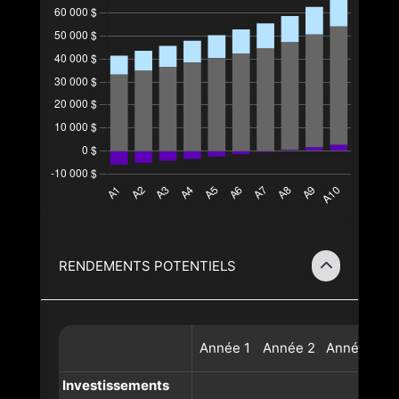
RENDEMENTS POTENTIELS
Année
1
Année
2
Année
3
A
Investissements