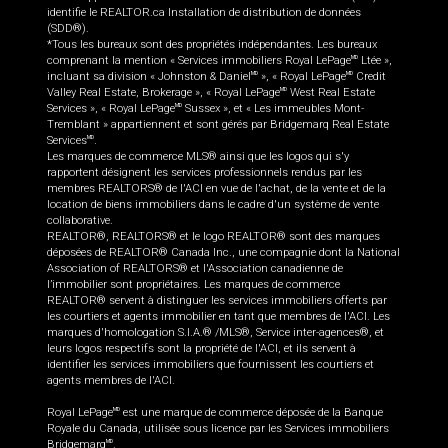
identifie le REALTOR.ca Installation de distribution de données
(SDD®).
*Tous les bureaux sont des propriétés indépendantes. Les bureaux
comprenant la mention « Services immobiliers Royal LePage
Ltée »,
MD
incluant sa division « Johnston & Daniel
», « Royal LePage
Credit
MD
MD
Valley Real Estate, Brokerage », « Royal LePage
West Real Estate
MD
Services », « Royal LePage
Sussex », et « Les immeubles Mont-
MD
Tremblant » appartiennent et sont gérés par Bridgemarq Real Estate
Services
.
MD
Les marques de commerce MLS® ainsi que les logos qui s'y
rapportent désignent les services professionnels rendus par les
membres REALTORS® de l'ACI en vue de l'achat, de la vente et de la
location de biens immobiliers dans le cadre d'un système de vente
collaborative.
REALTOR®, REALTORS® et le logo REALTOR® sont des marques
déposées de REALTOR® Canada Inc., une compagnie dont la National
Association of REALTORS® et l'Association canadienne de
l’immobilier sont propriétaires. Les marques de commerce
REALTOR® servent à distinguer les services immobiliers offerts par
les courtiers et agents immobilier en tant que membres de l'ACI. Les
marques d'homologation S.I.A.® /MLS®, Service inter-agences®, et
leurs logos respectifs sont la propriété de l'ACI, et ils servent à
identifier les services immobiliers que fournissent les courtiers et
agents membres de l'ACI.
Royal LePage
est une marque de commerce déposée de la Banque
MD
Royale du Canada, utilisée sous licence par les Services immobiliers
Bridgemarq
.
MD