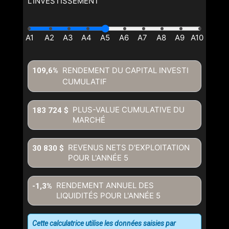
L'INVESTISSEMENT
RENDEMENT DU CAPITAL INVESTI
109,6%
CUMULATIF
PLUS-VALUE CUMULATIVE DU
183 724 $
MARCHÉ
REVENUS NETS D'EXPLOITATION
30 830 $
POUR L'ANNÉE
5
RENDEMENT ANNUEL DES
-1,3%
LIQUIDITÉS POUR L'ANNÉE
5
Cette calculatrice utilise les données saisies par