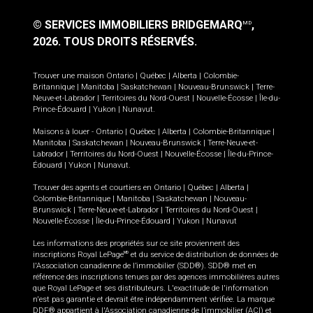
© SERVICES IMMOBILIERS BRIDGEMARQ
,
MD
2026.
TOUS DROITS RÉSERVÉS.
Trouver une maison
Ontario
|
Québec
|
Alberta
|
Colombie-
Britannique
|
Manitoba
|
Saskatchewan
|
Nouveau-Brunswick
|
Terre-
Neuve-et-Labrador
|
Territoires du Nord-Ouest
|
Nouvelle-Écosse
|
Île-du-
Prince-Édouard
|
Yukon
|
Nunavut
.
Maisons à louer -
Ontario
|
Québec
|
Alberta
|
Colombie-Britannique
|
Manitoba
|
Saskatchewan
|
Nouveau-Brunswick
|
Terre-Neuve-et-
Labrador
|
Territoires du Nord-Ouest
|
Nouvelle-Écosse
|
Île-du-Prince-
Édouard
|
Yukon
|
Nunavut
.
Trouver des agents et courtiers en
Ontario
|
Québec
|
Alberta
|
Colombie-Britannique
|
Manitoba
|
Saskatchewan
|
Nouveau-
Brunswick
|
Terre-Neuve-et-Labrador
|
Territoires du Nord-Ouest
|
Nouvelle-Écosse
|
Île-du-Prince-Édouard
|
Yukon
|
Nunavut
Les informations des propriétés sur ce site proviennent des
inscriptions Royal LePage
et du service de distribution de données de
MD
l'Association canadienne de l’immobilier (SDD®). SDD® met en
référence des inscriptions tenues par des agences immobilières autres
que Royal LePage et ses distributeurs. L'exactitude de l'information
n'est pas garantie et devrait être indépendamment vérifiée. La marque
DDF® appartient à l'Association canadienne de l’immobilier (ACI) et