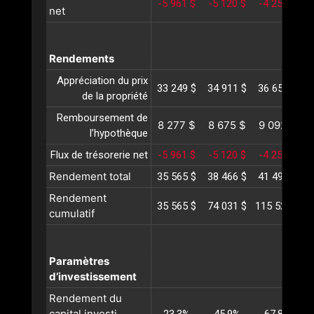
-5 961 $
-5 120 $
-4 254 $
-
net
Rendements
Appréciation du prix
33 249 $
34 911 $
36 657 $
3
de la propriété
Remboursement de
8 277 $
8 675 $
9 092 $
l’hypothèque
Flux de trésorerie net
-5 961 $
-5 120 $
-4 254 $
-
Rendement total
35 565 $
38 466 $
41 495 $
4
Rendement
35 565 $
74 031 $
115 527 $
1
cumulatif
Paramètres
d’investissement
Rendement du
capital investi