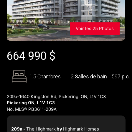
Voir les 25 Photos
664 990
$
1.5 Chambres
2
Salles de bain
597
p.c.
209a-1640 Kingston Rd, Pickering, ON, L1V 1C3
Pickering ON, L1V 1C3
No. MLS® PB3611-209A
209a -
The Highmark
by
Highmark Homes