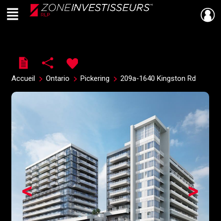
Menu
Live
En Direct
Accueil
Ontario
Pickering
209a-1640 Kingston Rd
<
>