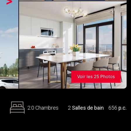
>
Voir les 25 Photos
2.0 Chambres
2
Salles de bain
656
p.c.