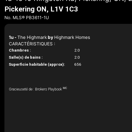
Pickering ON, L1V 1C3
No. MLS® PB3611-1U
1u -
The Highmark
by
Highmark Homes
CARACTÉRISTIQUES :
Chambres :
2.0
Salle(s) de bains :
2.0
Superficie habitable (approx):
656
MC
Gracieuseté de : Brokers Playbook