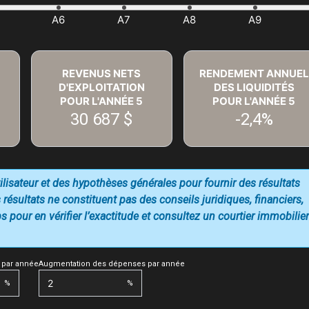
REVENUS NETS
RENDEMENT ANNUEL
D'EXPLOITATION
DES LIQUIDITÉS
POUR L'ANNÉE
5
POUR L'ANNÉE
5
30 687 $
-2,4%
utilisateur et des hypothèses générales pour fournir des résultats
 résultats ne constituent pas des conseils juridiques, financiers,
 pour en vérifier l’exactitude et consultez un courtier immobilier
 par année
Augmentation des dépenses par année
%
%