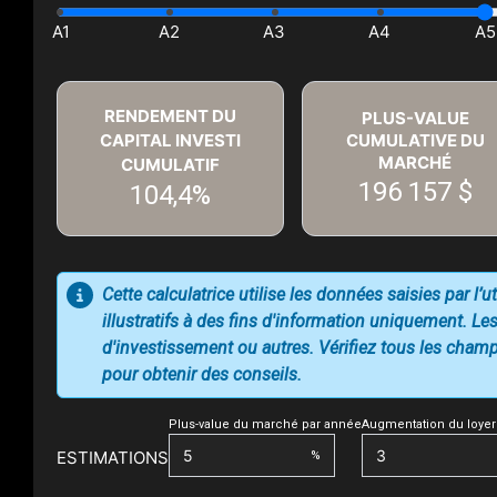
RENDEMENT DU
PLUS-VALUE
CAPITAL INVESTI
CUMULATIVE DU
MARCHÉ
CUMULATIF
196 157 $
104,4%
Cette calculatrice utilise les données saisies par l’
illustratifs à des fins d'information uniquement. Les
d'investissement ou autres. Vérifiez tous les champs
pour obtenir des conseils.
Plus-value du marché par année
Augmentation du loyer
ESTIMATIONS
%