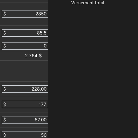
Versement total
$
$
$
2 764 $
$
$
$
$