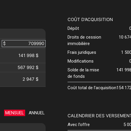
COÛT D’ACQUISITION
Dépôt
Droits de cession
10 67
$
immobilière
Frais juridiques
1 50
141 998 $
Modifications
567 992 $
Solde de la mise
141 99
de fonds
2 947 $
Coût total de l’acquisition
154 17
MENSUEL
ANNUEL
CALENDRIER DES VERSEMEN
Avec l’offre
5 0