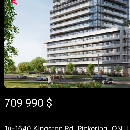
<
709 990
$
1u-1640 Kingston Rd, Pickering, ON, 