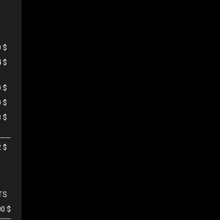
0 $
4 $
0 $
0 $
8 $
2 $
TS
00 $