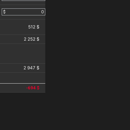
$
512 $
2 252 $
2 947 $
-694 $