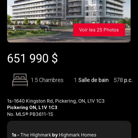
Voir les 25 Photos
651 990
$
1.5 Chambres
1
Salle de bain
578
p.c.
1s-1640 Kingston Rd, Pickering, ON, L1V 1C3
Pickering ON, L1V 1C3
No. MLS® PB3611-1S
1s -
The Highmark
by
Highmark Homes