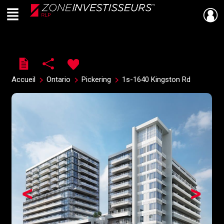
Menu
Live
En Direct
Accueil
Ontario
Pickering
1s-1640 Kingston Rd
<
>