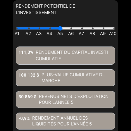
RENDEMENT POTENTIEL DE
L'INVESTISSEMENT
RENDEMENT DU CAPITAL INVESTI
111,3%
CUMULATIF
PLUS-VALUE CUMULATIVE DU
180 132 $
MARCHÉ
REVENUS NETS D'EXPLOITATION
30 869 $
POUR L'ANNÉE
5
RENDEMENT ANNUEL DES
-0,9%
LIQUIDITÉS POUR L'ANNÉE
5