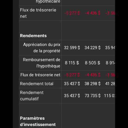
hypothécaire
Flux de trésorerie
-5 277 $
-4 436 $
-3 569 $
-
net
Rendements
Appréciation du prix
32 599 $
34 229 $
35 940 $
3
de la propriété
Remboursement de
8 115 $
8 505 $
8 914 $
9
l’hypothèque
Flux de trésorerie net
-5 277 $
-4 436 $
-3 569 $
-
Rendement total
35 437 $
38 298 $
41 286 $
4
Rendement
35 437 $
73 735 $
115 021 $
1
cumulatif
Paramètres
d’investissement