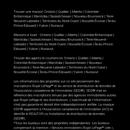
Trouver une maison
Ontario
|
Québec
|
Alberta
|
Colombie-
Britannique
|
Manitoba
|
Saskatchewan
|
Nouveau-Brunswick
|
Terre-
Neuve-et-Labrador
|
Territoires du Nord-Ouest
|
Nouvelle-Écosse
|
Île-du-
Prince-Édouard
|
Yukon
|
Nunavut
.
Maisons à louer -
Ontario
|
Québec
|
Alberta
|
Colombie-Britannique
|
Manitoba
|
Saskatchewan
|
Nouveau-Brunswick
|
Terre-Neuve-et-
Labrador
|
Territoires du Nord-Ouest
|
Nouvelle-Écosse
|
Île-du-Prince-
Édouard
|
Yukon
|
Nunavut
.
Trouver des agents et courtiers en
Ontario
|
Québec
|
Alberta
|
Colombie-Britannique
|
Manitoba
|
Saskatchewan
|
Nouveau-
Brunswick
|
Terre-Neuve-et-Labrador
|
Territoires du Nord-Ouest
|
Nouvelle-Écosse
|
Île-du-Prince-Édouard
|
Yukon
|
Nunavut
Les informations des propriétés sur ce site proviennent des
inscriptions Royal LePage
et du service de distribution de données de
MD
l'Association canadienne de l’immobilier (SDD®). SDD® met en
référence des inscriptions tenues par des agences immobilières autres
que Royal LePage et ses distributeurs. L'exactitude de l'information
n'est pas garantie et devrait être indépendamment vérifiée. La marque
DDF® appartient à l'Association canadienne de l’immobilier (ACI) et
identifie le REALTOR.ca Installation de distribution de données
(SDD®).
*Tous les bureaux sont des propriétés indépendantes. Les bureaux
comprenant la mention « Services immobiliers Royal LePage
Ltée »,
MD