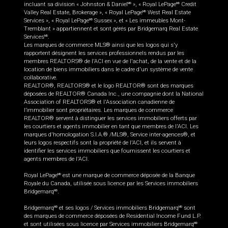
incluant sa division « Johnston & Daniel
», « Royal LePage
Credit
MD
MD
Valley Real Estate, Brokerage », « Royal LePage
West Real Estate
MD
Services », « Royal LePage
Sussex », et « Les immeubles Mont-
MD
Tremblant » appartiennent et sont gérés par Bridgemarq Real Estate
Services
.
MD
Les marques de commerce MLS® ainsi que les logos qui s'y
rapportent désignent les services professionnels rendus par les
membres REALTORS® de l'ACI en vue de l'achat, de la vente et de la
location de biens immobiliers dans le cadre d'un système de vente
collaborative.
REALTOR®, REALTORS® et le logo REALTOR® sont des marques
déposées de REALTOR® Canada Inc., une compagnie dont la National
Association of REALTORS® et l'Association canadienne de
l’immobilier sont propriétaires. Les marques de commerce
REALTOR® servent à distinguer les services immobiliers offerts par
les courtiers et agents immobilier en tant que membres de l'ACI. Les
marques d'homologation S.I.A.® /MLS®, Service inter-agences®, et
leurs logos respectifs sont la propriété de l'ACI, et ils servent à
identifier les services immobiliers que fournissent les courtiers et
agents membres de l'ACI.
Royal LePage
est une marque de commerce déposée de la Banque
MD
Royale du Canada, utilisée sous licence par les Services immobiliers
Bridgemarq
.
MD
Bridgemarq
et ses logos / Services immobiliers Bridgemarq
sont
MD
MD
des marques de commerce déposées de Residential Income Fund L.P.
et sont utilisées sous licence par Services immobiliers Bridgemarq
MD