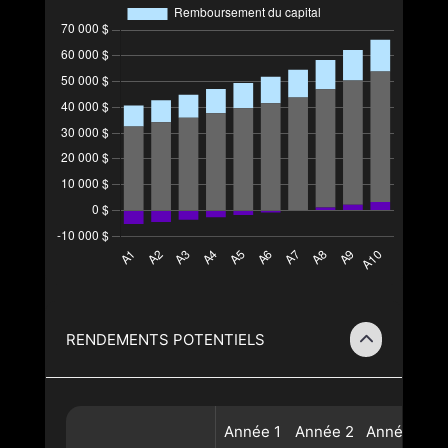
RENDEMENTS POTENTIELS
Année
1
Année
2
Année
3
A