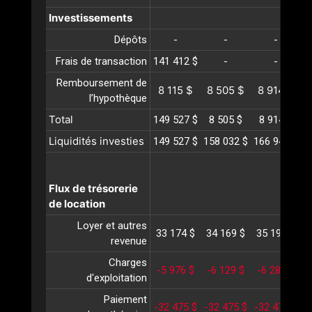
Investissements
Dépôts
-
-
-
Frais de transaction
141 412 $
-
-
Remboursement de
8 115 $
8 505 $
8 914 $
9
l’hypothèque
Total
149 527 $
8 505 $
8 914 $
Liquidités investies
149 527 $
158 032 $
166 947 $
1
Flux de trésorerie
de location
Loyer et autres
33 174 $
34 169 $
35 194 $
3
revenue
Charges
-5 976 $
-6 129 $
-6 287 $
-
d'exploitation
Paiement
-32 475 $
-32 475 $
-32 475 $
-