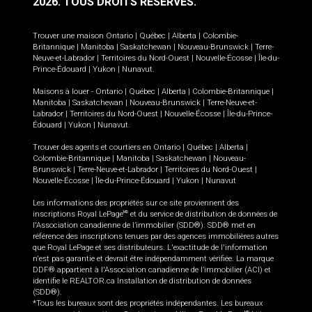
2026.
TOUS DROITS RÉSERVÉS.
Trouver une maison
Ontario
|
Québec
|
Alberta
|
Colombie-
Britannique
|
Manitoba
|
Saskatchewan
|
Nouveau-Brunswick
|
Terre-
Neuve-et-Labrador
|
Territoires du Nord-Ouest
|
Nouvelle-Écosse
|
Île-du-
Prince-Édouard
|
Yukon
|
Nunavut
.
Maisons à louer -
Ontario
|
Québec
|
Alberta
|
Colombie-Britannique
|
Manitoba
|
Saskatchewan
|
Nouveau-Brunswick
|
Terre-Neuve-et-
Labrador
|
Territoires du Nord-Ouest
|
Nouvelle-Écosse
|
Île-du-Prince-
Édouard
|
Yukon
|
Nunavut
.
Trouver des agents et courtiers en
Ontario
|
Québec
|
Alberta
|
Colombie-Britannique
|
Manitoba
|
Saskatchewan
|
Nouveau-
Brunswick
|
Terre-Neuve-et-Labrador
|
Territoires du Nord-Ouest
|
Nouvelle-Écosse
|
Île-du-Prince-Édouard
|
Yukon
|
Nunavut
Les informations des propriétés sur ce site proviennent des
inscriptions Royal LePage
et du service de distribution de données de
MD
l'Association canadienne de l’immobilier (SDD®). SDD® met en
référence des inscriptions tenues par des agences immobilières autres
que Royal LePage et ses distributeurs. L'exactitude de l'information
n'est pas garantie et devrait être indépendamment vérifiée. La marque
DDF® appartient à l'Association canadienne de l’immobilier (ACI) et
identifie le REALTOR.ca Installation de distribution de données
(SDD®).
*Tous les bureaux sont des propriétés indépendantes. Les bureaux
MD