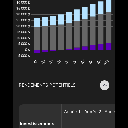
RENDEMENTS POTENTIELS
Année
1
Année
2
Année
3
A
Investissements