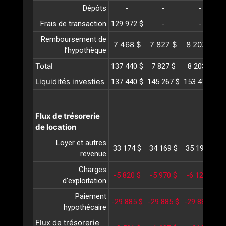
Dépôts
-
-
-
Frais de transaction
129 972 $
-
-
Remboursement de
7 468 $
7 827 $
8 203 $
l’hypothèque
Total
137 440 $
7 827 $
8 203 $
Liquidités investies
137 440 $
145 267 $
153 470 $
1
Flux de trésorerie
de location
Loyer et autres
33 174 $
34 169 $
35 194 $
3
revenue
Charges
-5 820 $
-5 970 $
-6 125 $
-
d'exploitation
Paiement
-29 885 $
-29 885 $
-29 885 $
-
hypothécaire
Flux de trésorerie