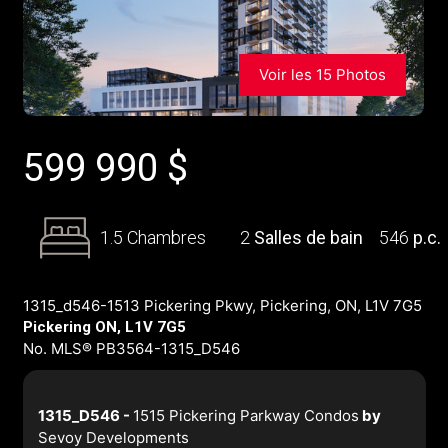
Voir les 15 Photos
599 990
$
1.5 Chambres
2
Salles de bain
546
p.c.
1315_d546-1513 Pickering Pkwy, Pickering, ON, L1V 7G5
Pickering ON, L1V 7G5
No. MLS® PB3564-1315_D546
1315_D546 -
1515 Pickering Parkway Condos
by
Sevoy Developments