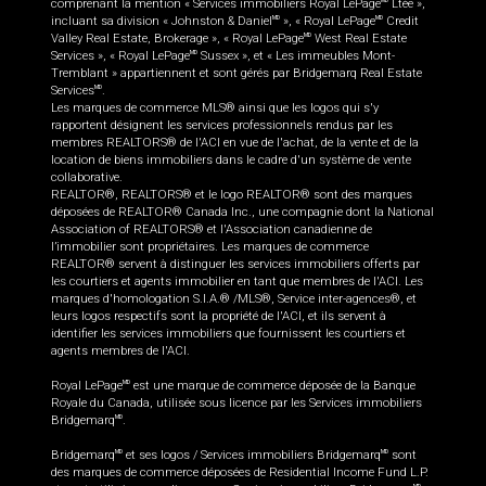
comprenant la mention « Services immobiliers Royal LePage
Ltée »,
incluant sa division « Johnston & Daniel
», « Royal LePage
Credit
MD
MD
Valley Real Estate, Brokerage », « Royal LePage
West Real Estate
MD
Services », « Royal LePage
Sussex », et « Les immeubles Mont-
MD
Tremblant » appartiennent et sont gérés par Bridgemarq Real Estate
Services
.
MD
Les marques de commerce MLS® ainsi que les logos qui s'y
rapportent désignent les services professionnels rendus par les
membres REALTORS® de l'ACI en vue de l'achat, de la vente et de la
location de biens immobiliers dans le cadre d'un système de vente
collaborative.
REALTOR®, REALTORS® et le logo REALTOR® sont des marques
déposées de REALTOR® Canada Inc., une compagnie dont la National
Association of REALTORS® et l'Association canadienne de
l’immobilier sont propriétaires. Les marques de commerce
REALTOR® servent à distinguer les services immobiliers offerts par
les courtiers et agents immobilier en tant que membres de l'ACI. Les
marques d'homologation S.I.A.® /MLS®, Service inter-agences®, et
leurs logos respectifs sont la propriété de l'ACI, et ils servent à
identifier les services immobiliers que fournissent les courtiers et
agents membres de l'ACI.
Royal LePage
est une marque de commerce déposée de la Banque
MD
Royale du Canada, utilisée sous licence par les Services immobiliers
Bridgemarq
.
MD
Bridgemarq
et ses logos / Services immobiliers Bridgemarq
sont
MD
MD
des marques de commerce déposées de Residential Income Fund L.P.
MD