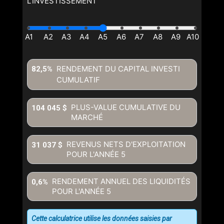
L'INVESTISSEMENT
RENDEMENT DU CAPITAL INVESTI
82,5%
CUMULATIF
PLUS-VALUE CUMULATIVE DU
104 045 $
MARCHÉ
REVENUS NETS D'EXPLOITATION
31 037 $
POUR L'ANNÉE
5
RENDEMENT ANNUEL DES LIQUIDITÉS
0,6%
POUR L'ANNÉE
5
Cette calculatrice utilise les données saisies par