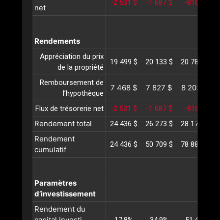
-2 531 $
-1 687 $
-816 $
net
Rendements
Appréciation du prix
19 499 $
20 133 $
20 787 $
2
de la propriété
Remboursement de
7 468 $
7 827 $
8 203 $
l’hypothèque
Flux de trésorerie net
-2 531 $
-1 687 $
-816 $
Rendement total
24 436 $
26 273 $
28 174 $
3
Rendement
24 436 $
50 709 $
78 883 $
1
cumulatif
Paramètres
d’investissement
Rendement du
capital investi
17,8%
34,9%
51,4%