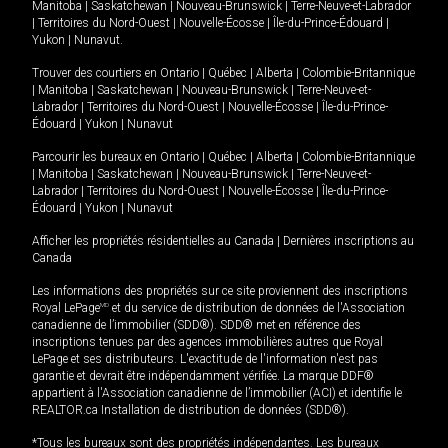
Manitoba
|
Saskatchewan
|
Nouveau-Brunswick
|
Terre-Neuve-et-Labrador
|
Territoires du Nord-Ouest
|
Nouvelle-Écosse
|
Île-du-Prince-Édouard
|
Yukon
|
Nunavut
.
Trouver des courtiers en
Ontario
|
Québec
|
Alberta
|
Colombie-Britannique
|
Manitoba
|
Saskatchewan
|
Nouveau-Brunswick
|
Terre-Neuve-et-
Labrador
|
Territoires du Nord-Ouest
|
Nouvelle-Écosse
|
Île-du-Prince-
Édouard
|
Yukon
|
Nunavut
Parcourir les bureaux en
Ontario
|
Québec
|
Alberta
|
Colombie-Britannique
|
Manitoba
|
Saskatchewan
|
Nouveau-Brunswick
|
Terre-Neuve-et-
Labrador
|
Territoires du Nord-Ouest
|
Nouvelle-Écosse
|
Île-du-Prince-
Édouard
|
Yukon
|
Nunavut
Afficher les propriétés résidentielles au Canada
|
Dernières inscriptions au
Canada
Les informations des propriétés sur ce site proviennent des inscriptions
Royal LePage
MD
et du service de distribution de données de l'Association
canadienne de l’immobilier (SDD®). SDD® met en référence des
inscriptions tenues par des agences immobilières autres que Royal
LePage et ses distributeurs. L'exactitude de l'information n'est pas
garantie et devrait être indépendamment vérifiée. La marque DDF®
appartient à l'Association canadienne de l’immobilier (ACI) et identifie le
REALTOR.ca Installation de distribution de données (SDD®).
*Tous les bureaux sont des propriétés indépendantes. Les bureaux