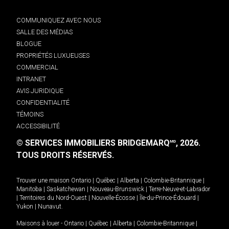
COMMUNIQUEZ AVEC NOUS
SALLE DES MÉDIAS
BLOGUE
PROPRIÉTÉS LUXUEUSES
COMMERCIAL
INTRANET
AVIS JURIDIQUE
CONFIDENTIALITÉ
TÉMOINS
ACCESSIBILITÉ
© SERVICES IMMOBILIERS BRIDGEMARQ
, 2026.
MD
TOUS DROITS RÉSERVÉS.
Trouver une maison
Ontario
|
Québec
|
Alberta
|
Colombie-Britannique
|
Manitoba
|
Saskatchewan
|
Nouveau-Brunswick
|
Terre-Neuve-et-Labrador
|
Territoires du Nord-Ouest
|
Nouvelle-Écosse
|
Île-du-Prince-Édouard
|
Yukon
|
Nunavut
.
Maisons à louer -
Ontario
|
Québec
|
Alberta
|
Colombie-Britannique
|