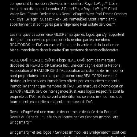
comprenant la mention « Services immobiliers Royal LePage
MD
Ltée »,
incluant sa division « Johnston & Daniel
MD
», « Royal LePage
MD
Credit
Valley Real Estate, Brokerage », « Royal LePage
MD
West Real Estate Services
», « Royal LePage
MD
Sussex », et « Les immeubles Mont-Tremblant »
appartiennent et sont gérés par Bridgemarq Real Estate Services
MD
.
Les marques de commerce MLS® ainsi que les logos qui s'y rapportent
désignent les services professionnels rendus par les membres
REALTORS® de l'ACI en vue de l'achat, de la vente et de la location de
biens immobiliers dans le cadre d'un système de vente collaborative.
REALTOR®, REALTORS® et le logo REALTOR® sont des marques
déposées de REALTOR® Canada Inc., une compagnie dont la National
Association of REALTORS® et l'Association canadienne de l’immobilier
sont propriétaires. Les marques de commerce REALTOR® servent à
distinguer les services immobiliers offerts par les courtiers et agents
immobilier en tant que membres de l'ACI. Les marques d'homologation
S.I.A.® /MLS®, Service inter-agences®, et leurs logos respectifs sont la
propriété de l'ACI, et ils servent à identifier les services immobiliers que
fournissent les courtiers et agents membres de l'ACI.
Royal LePage
MD
est une marque de commerce déposée de la Banque
Royale du Canada, utilisée sous licence par les Services immobiliers
Bridgemarq
MD
.
Bridgemarq
MD
et ses logos / Services immobiliers Bridgemarq
MD
sont des