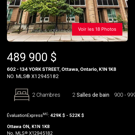
Voir les 18 Photos
489 900
$
602 - 134 YORK STREET, Ottawa, Ontario, K1N 1K8
NO. MLS® X12945182
2 Chambres
2
Salles de bain
900 - 99
MC
ÉvaluationExpress
:
429K $ - 522K $
Ottawa ON, K1N 1K8
No. MLS® X12945182