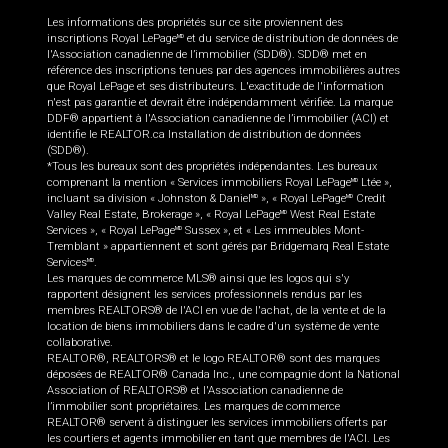
Les informations des propriétés sur ce site proviennent des
inscriptions Royal LePage
et du service de distribution de données de
MD
l'Association canadienne de l’immobilier (SDD®). SDD® met en
référence des inscriptions tenues par des agences immobilières autres
que Royal LePage et ses distributeurs. L'exactitude de l'information
n'est pas garantie et devrait être indépendamment vérifiée. La marque
DDF® appartient à l'Association canadienne de l’immobilier (ACI) et
identifie le REALTOR.ca Installation de distribution de données
(SDD®).
*Tous les bureaux sont des propriétés indépendantes. Les bureaux
comprenant la mention « Services immobiliers Royal LePage
Ltée »,
MD
incluant sa division « Johnston & Daniel
», « Royal LePage
Credit
MD
MD
Valley Real Estate, Brokerage », « Royal LePage
West Real Estate
MD
Services », « Royal LePage
Sussex », et « Les immeubles Mont-
MD
Tremblant » appartiennent et sont gérés par Bridgemarq Real Estate
Services
.
MD
Les marques de commerce MLS® ainsi que les logos qui s'y
rapportent désignent les services professionnels rendus par les
membres REALTORS® de l'ACI en vue de l'achat, de la vente et de la
location de biens immobiliers dans le cadre d'un système de vente
collaborative.
REALTOR®, REALTORS® et le logo REALTOR® sont des marques
déposées de REALTOR® Canada Inc., une compagnie dont la National
Association of REALTORS® et l'Association canadienne de
l’immobilier sont propriétaires. Les marques de commerce
REALTOR® servent à distinguer les services immobiliers offerts par
les courtiers et agents immobilier en tant que membres de l'ACI. Les