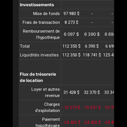
Investissements
Mise de fonds
97 980 $
-
-
Frais de transaction
8 273 $
-
-
Remboursement de
6 097 $
6 390 $
6 698 $
l’hypothèque
Total
112 350 $
6 390 $
6 698 $
Liquidités investies
112 350 $
118 741 $
125 439 $
1
Flux de trésorerie
de location
Loyer et autres
31 428 $
32 370 $
33 341 $
3
revenue
Charges
-16 274 $
-16 631 $
-16 997 $
-
d'exploitation
Paiement
-24 402 $
-24 402 $
-24 402 $
-
hypothécaire