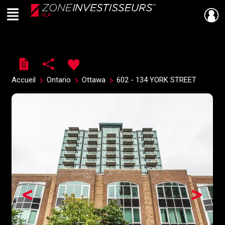
Menu
Live
En Direct
Accueil
Ontario
Ottawa
602 - 134 YORK STREET
<
>