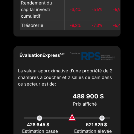
Rendement du
capital investi
-3,4%
-5,6%
-6,9%
cumulatif
Trésorerie
-8,2%
-7,3%
-6,4%
MC
ÉvaluationExpress
La valeur approximative d'une propriété de 2
chambres à coucher et 2 salles de bain dans
ce secteur est de:
489 900 $
Prix affiché
428 645 $
521 829 $
Estimation basse
Estimation élevée