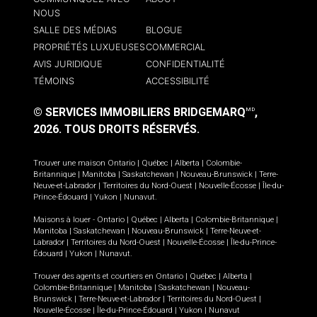
NOUS
SALLE DES MÉDIAS
BLOGUE
PROPRIÉTÉS LUXUEUSES
COMMERCIAL
AVIS JURIDIQUE
CONFIDENTIALITÉ
TÉMOINS
ACCESSIBILITÉ
© SERVICES IMMOBILIERS BRIDGEMARQ
,
MD
2026.
TOUS DROITS RÉSERVÉS.
Trouver une maison
Ontario
|
Québec
|
Alberta
|
Colombie-
Britannique
|
Manitoba
|
Saskatchewan
|
Nouveau-Brunswick
|
Terre-
Neuve-et-Labrador
|
Territoires du Nord-Ouest
|
Nouvelle-Écosse
|
Île-du-
Prince-Édouard
|
Yukon
|
Nunavut
.
Maisons à louer -
Ontario
|
Québec
|
Alberta
|
Colombie-Britannique
|
Manitoba
|
Saskatchewan
|
Nouveau-Brunswick
|
Terre-Neuve-et-
Labrador
|
Territoires du Nord-Ouest
|
Nouvelle-Écosse
|
Île-du-Prince-
Édouard
|
Yukon
|
Nunavut
.
Trouver des agents et courtiers en
Ontario
|
Québec
|
Alberta
|
Colombie-Britannique
|
Manitoba
|
Saskatchewan
|
Nouveau-
Brunswick
|
Terre-Neuve-et-Labrador
|
Territoires du Nord-Ouest
|
Nouvelle-Écosse
|
Île-du-Prince-Édouard
|
Yukon
|
Nunavut