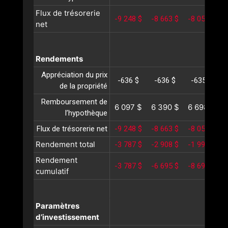
Flux de trésorerie
-9 248 $
-8 663 $
-8 058 $
-
net
Rendements
Appréciation du prix
-636 $
-636 $
-635 $
de la propriété
Remboursement de
6 097 $
6 390 $
6 698 $
l’hypothèque
Flux de trésorerie net
-9 248 $
-8 663 $
-8 058 $
-
Rendement total
-3 787 $
-2 908 $
-1 995 $
-
Rendement
-3 787 $
-6 695 $
-8 690 $
-
cumulatif
Paramètres
d’investissement