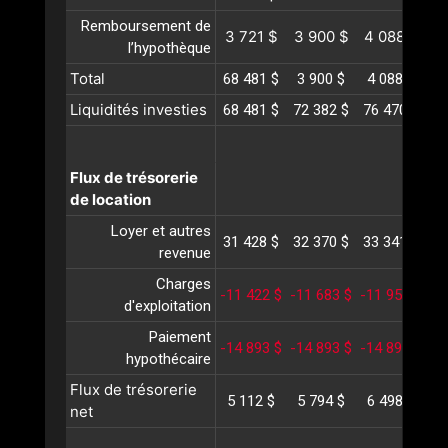
Remboursement de
3 721 $
3 900 $
4 088 $
4
l’hypothèque
Total
68 481 $
3 900 $
4 088 $
4
Liquidités investies
68 481 $
72 382 $
76 470 $
80
Flux de trésorerie
de location
Loyer et autres
31 428 $
32 370 $
33 341 $
34
revenue
Charges
-11 422 $
-11 683 $
-11 950 $
-1
d'exploitation
Paiement
-14 893 $
-14 893 $
-14 893 $
-1
hypothécaire
Flux de trésorerie
5 112 $
5 794 $
6 498 $
7
net