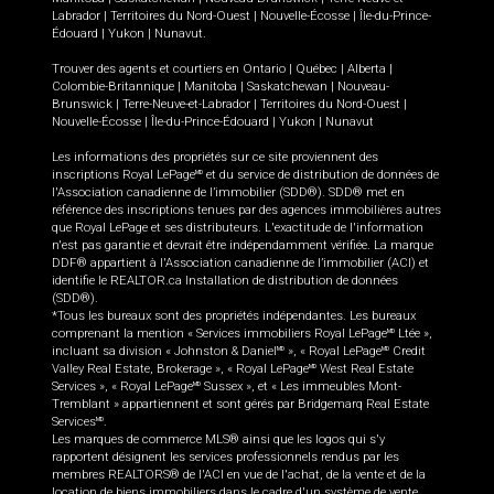
Labrador
|
Territoires du Nord-Ouest
|
Nouvelle-Écosse
|
Île-du-Prince-
Édouard
|
Yukon
|
Nunavut
.
Trouver des agents et courtiers en
Ontario
|
Québec
|
Alberta
|
Colombie-Britannique
|
Manitoba
|
Saskatchewan
|
Nouveau-
Brunswick
|
Terre-Neuve-et-Labrador
|
Territoires du Nord-Ouest
|
Nouvelle-Écosse
|
Île-du-Prince-Édouard
|
Yukon
|
Nunavut
Les informations des propriétés sur ce site proviennent des
inscriptions Royal LePage
et du service de distribution de données de
MD
l'Association canadienne de l’immobilier (SDD®). SDD® met en
référence des inscriptions tenues par des agences immobilières autres
que Royal LePage et ses distributeurs. L'exactitude de l'information
n'est pas garantie et devrait être indépendamment vérifiée. La marque
DDF® appartient à l'Association canadienne de l’immobilier (ACI) et
identifie le REALTOR.ca Installation de distribution de données
(SDD®).
*Tous les bureaux sont des propriétés indépendantes. Les bureaux
comprenant la mention « Services immobiliers Royal LePage
Ltée »,
MD
incluant sa division « Johnston & Daniel
», « Royal LePage
Credit
MD
MD
Valley Real Estate, Brokerage », « Royal LePage
West Real Estate
MD
Services », « Royal LePage
Sussex », et « Les immeubles Mont-
MD
Tremblant » appartiennent et sont gérés par Bridgemarq Real Estate
Services
.
MD
Les marques de commerce MLS® ainsi que les logos qui s'y
rapportent désignent les services professionnels rendus par les
membres REALTORS® de l'ACI en vue de l'achat, de la vente et de la
location de biens immobiliers dans le cadre d'un système de vente