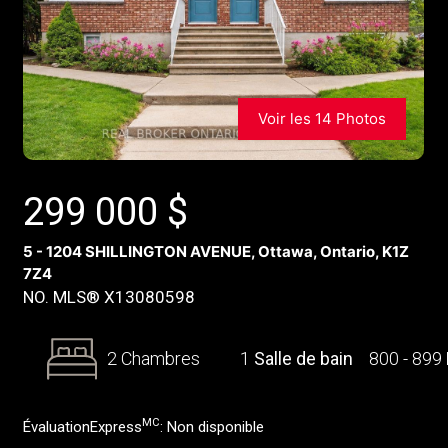
Voir les 14 Photos
299 000
$
5 - 1204 SHILLINGTON AVENUE, Ottawa, Ontario, K1Z
7Z4
NO. MLS® X13080598
2 Chambres
1
Salle de bain
800 - 899
MC
ÉvaluationExpress
:
Non disponible