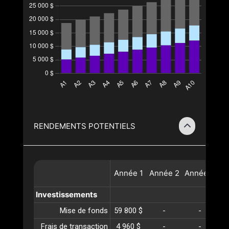
RENDEMENTS POTENTIELS
Année
1
Année
2
Année
3
A
Investissements
Mise de fonds
59 800 $
-
-
Frais de transaction
4 960 $
-
-