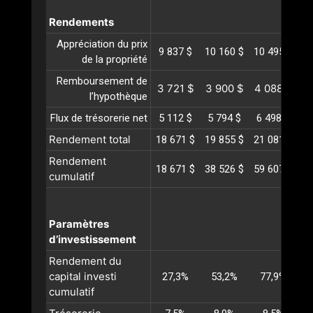
Rendements
Appréciation du prix
9 837 $
10 160 $
10 495 $
10
de la propriété
Remboursement de
3 721 $
3 900 $
4 088 $
4
l’hypothèque
Flux de trésorerie net
5 112 $
5 794 $
6 498 $
7
Rendement total
18 671 $
19 855 $
21 081 $
22
Rendement
18 671 $
38 526 $
59 607 $
81
cumulatif
Paramètres
d’investissement
Rendement du
capital investi
27,3%
53,2%
77,9%
1
cumulatif