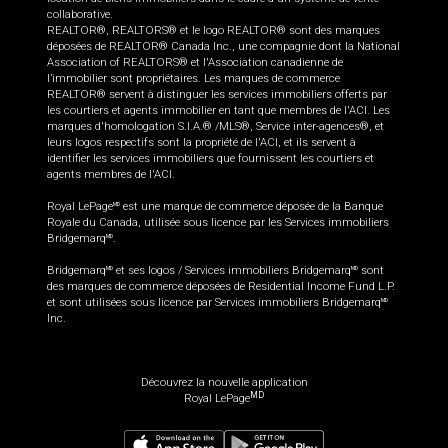
collaborative.
REALTOR®, REALTORS® et le logo REALTOR® sont des marques
déposées de REALTOR® Canada Inc., une compagnie dont la National
Association of REALTORS® et l'Association canadienne de
l’immobilier sont propriétaires. Les marques de commerce
REALTOR® servent à distinguer les services immobiliers offerts par
les courtiers et agents immobilier en tant que membres de l'ACI. Les
marques d'homologation S.I.A.® /MLS®, Service inter-agences®, et
leurs logos respectifs sont la propriété de l'ACI, et ils servent à
identifier les services immobiliers que fournissent les courtiers et
agents membres de l'ACI.
Royal LePage
est une marque de commerce déposée de la Banque
MD
Royale du Canada, utilisée sous licence par les Services immobiliers
Bridgemarq
.
MD
Bridgemarq
et ses logos / Services immobiliers Bridgemarq
sont
MD
MD
des marques de commerce déposées de Residential Income Fund L.P.
et sont utilisées sous licence par Services immobiliers Bridgemarq
MD
Inc.
Découvrez la nouvelle application
MD
Royal LePage