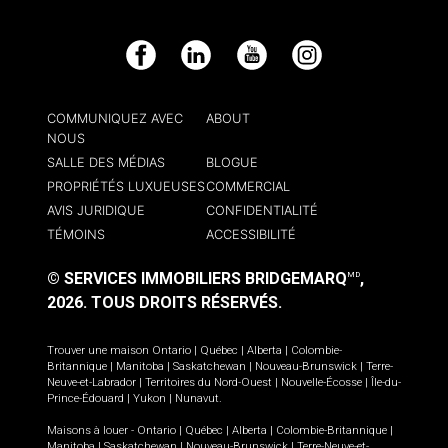
Facebook
LinkedIn
YouTube
Instagram
COMMUNIQUEZ AVEC
ABOUT
NOUS
SALLE DES MÉDIAS
BLOGUE
PROPRIÉTÉS LUXUEUSES
COMMERCIAL
AVIS JURIDIQUE
CONFIDENTIALITÉ
TÉMOINS
ACCESSIBILITÉ
© SERVICES IMMOBILIERS BRIDGEMARQ
,
MD
2026.
TOUS DROITS RÉSERVÉS.
Trouver une maison
Ontario
|
Québec
|
Alberta
|
Colombie-
Britannique
|
Manitoba
|
Saskatchewan
|
Nouveau-Brunswick
|
Terre-
Neuve-et-Labrador
|
Territoires du Nord-Ouest
|
Nouvelle-Écosse
|
Île-du-
Prince-Édouard
|
Yukon
|
Nunavut
.
Maisons à louer -
Ontario
|
Québec
|
Alberta
|
Colombie-Britannique
|
Manitoba
|
Saskatchewan
|
Nouveau-Brunswick
|
Terre-Neuve-et-