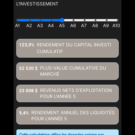
L'INVESTISSEMENT
RENDEMENT DU CAPITAL INVESTI
123,9%
CUMULATIF
PLUS-VALUE CUMULATIVE DU
52 530 $
MARCHÉ
REVENUS NETS D'EXPLOITATION
23 008 $
POUR L'ANNÉE
5
RENDEMENT ANNUEL DES LIQUIDITÉS
9,4%
POUR L'ANNÉE
5