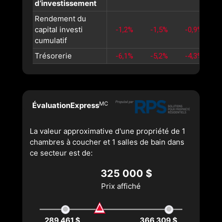
d’investissement
Rendement du
capital investi
-1,2%
-1,5%
-0,9%
cumulatif
Trésorerie
-6,1%
-5,2%
-4,3%
MC
ÉvaluationExpress
La valeur approximative d'une propriété de 1
chambres à coucher et 1 salles de bain dans
ce secteur est de:
325 000 $
Prix affiché
289 461 $
366 309 $