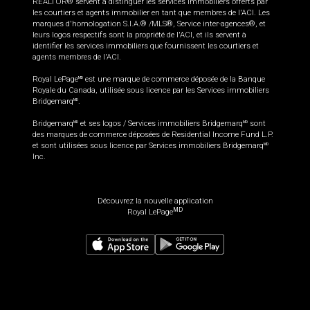
REALTOR® servent à distinguer les services immobiliers offerts par
les courtiers et agents immobilier en tant que membres de l'ACI. Les
marques d'homologation S.I.A.® /MLS®, Service inter-agences®, et
leurs logos respectifs sont la propriété de l'ACI, et ils servent à
identifier les services immobiliers que fournissent les courtiers et
agents membres de l'ACI.
Royal LePage
est une marque de commerce déposée de la Banque
MD
Royale du Canada, utilisée sous licence par les Services immobiliers
Bridgemarq
.
MD
Bridgemarq
et ses logos / Services immobiliers Bridgemarq
sont
MD
MD
des marques de commerce déposées de Residential Income Fund L.P.
et sont utilisées sous licence par Services immobiliers Bridgemarq
MD
Inc.
Découvrez la nouvelle application
MD
Royal LePage
325 000
$
Planifier une visite
Demander plus d'information