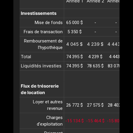
Année
1
Année
2
Année
3
A
Investissements
Mise de fonds
65 000 $
-
-
Frais de transaction
5 350 $
-
-
Remboursement de
4 045 $
4 239 $
4 443 $
4
l’hypothèque
Total
74 395 $
4 239 $
4 443 $
4
Liquidités investies
74 395 $
78 635 $
83 078 $
87
Flux de trésorerie
de location
Loyer et autres
26 772 $
27 575 $
28 402 $
29
revenue
Charges
-15 134 $
-15 464 $
-15 802 $
-1
d'exploitation