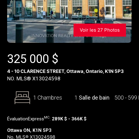
Voir les 27 Photos
325 000
$
4 - 10 CLARENCE STREET, Ottawa, Ontario, K1N 5P3
NO. MLS® X13024598
1 Chambres
1
Salle de bain
500 - 599
MC
ÉvaluationExpress
:
289K $ - 366K $
Ottawa ON, K1N 5P3
No. MLS® X13024598