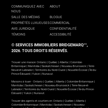
COMMUNIQUEZ AVEC
ABOUT
NOUS
SALLE DES MÉDIAS
BLOGUE
PROPRIÉTÉS LUXUEUSES
COMMERCIAL
AVIS JURIDIQUE
CONFIDENTIALITÉ
TÉMOINS
ACCESSIBILITÉ
© SERVICES IMMOBILIERS BRIDGEMARQ
,
MD
2026.
TOUS DROITS RÉSERVÉS.
Trouver une maison
Ontario
|
Québec
|
Alberta
|
Colombie-
Britannique
|
Manitoba
|
Saskatchewan
|
Nouveau-Brunswick
|
Terre-
Neuve-et-Labrador
|
Territoires du Nord-Ouest
|
Nouvelle-Écosse
|
Île-du-
Prince-Édouard
|
Yukon
|
Nunavut
.
Maisons à louer -
Ontario
|
Québec
|
Alberta
|
Colombie-Britannique
|
Manitoba
|
Saskatchewan
|
Nouveau-Brunswick
|
Terre-Neuve-et-
Labrador
|
Territoires du Nord-Ouest
|
Nouvelle-Écosse
|
Île-du-Prince-
Édouard
|
Yukon
|
Nunavut
.
Trouver des agents et courtiers en
Ontario
|
Québec
|
Alberta
|
Colombie-Britannique
|
Manitoba
|
Saskatchewan
|
Nouveau-