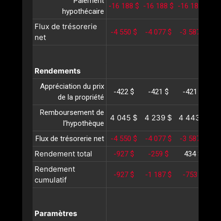
Paiement
-16 188 $
-16 188 $
-16 188 $
-1
hypothécaire
Flux de trésorerie
-4 550 $
-4 077 $
-3 587 $
-3
net
Rendements
Appréciation du prix
-422 $
-421 $
-421 $
-
de la propriété
Remboursement de
4 045 $
4 239 $
4 443 $
4
l’hypothèque
Flux de trésorerie net
-4 550 $
-4 077 $
-3 587 $
-3
Rendement total
-927 $
-259 $
434 $
1
Rendement
-927 $
-1 187 $
-753 $
cumulatif
Paramètres