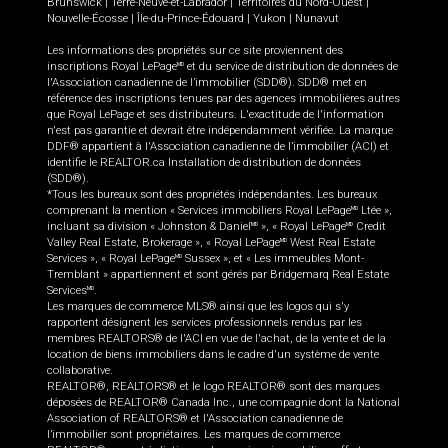
Brunswick
|
Terre-Neuve-et-Labrador
|
Territoires du Nord-Ouest
|
Nouvelle-Écosse
|
Île-du-Prince-Édouard
|
Yukon
|
Nunavut
Les informations des propriétés sur ce site proviennent des
inscriptions Royal LePage
et du service de distribution de données de
MD
l'Association canadienne de l’immobilier (SDD®). SDD® met en
référence des inscriptions tenues par des agences immobilières autres
que Royal LePage et ses distributeurs. L'exactitude de l'information
n'est pas garantie et devrait être indépendamment vérifiée. La marque
DDF® appartient à l'Association canadienne de l’immobilier (ACI) et
identifie le REALTOR.ca Installation de distribution de données
(SDD®).
*Tous les bureaux sont des propriétés indépendantes. Les bureaux
comprenant la mention « Services immobiliers Royal LePage
Ltée »,
MD
incluant sa division « Johnston & Daniel
», « Royal LePage
Credit
MD
MD
Valley Real Estate, Brokerage », « Royal LePage
West Real Estate
MD
Services », « Royal LePage
Sussex », et « Les immeubles Mont-
MD
Tremblant » appartiennent et sont gérés par Bridgemarq Real Estate
Services
.
MD
Les marques de commerce MLS® ainsi que les logos qui s'y
rapportent désignent les services professionnels rendus par les
membres REALTORS® de l'ACI en vue de l'achat, de la vente et de la
location de biens immobiliers dans le cadre d'un système de vente
collaborative.
REALTOR®, REALTORS® et le logo REALTOR® sont des marques
déposées de REALTOR® Canada Inc., une compagnie dont la National
Association of REALTORS® et l'Association canadienne de
l’immobilier sont propriétaires. Les marques de commerce