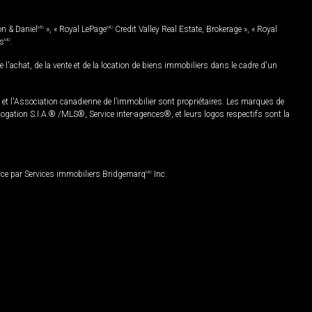
on & Daniel
MD
», « Royal LePage
MD
Credit Valley Real Estate, Brokerage », « Royal
es
MD
.
chat, de la vente et de la location de biens immobiliers dans le cadre d'un
Association canadienne de l’immobilier sont propriétaires. Les marques de
ation S.I.A.® /MLS®, Service inter-agences®, et leurs logos respectifs sont la
nce par Services immobiliers Bridgemarq
MD
Inc.