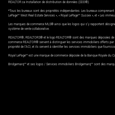
REALTOR.ca Installation de distribution de données (SDD®).
*Tous les bureaux sont des propriétés indépendantes. Les bureaux comprenant 
LePage
MD
West Real Estate Services », « Royal LePage
MD
Sussex », et « Les immeu
Les marques de commerce MLS® ainsi que les logos qui s'y rapportent désignent
système de vente collaborative.
REALTOR®, REALTORS® et le logo REALTOR® sont des marques déposées de REAL
commerce REALTOR® servent à distinguer les services immobiliers offerts par le
propriété de l'ACI, et ils servent à identifier les services immobiliers que fourni
Royal LePage
MD
est une marque de commerce déposée de la Banque Royale du Cana
Bridgemarq
MD
et ses logos / Services immobiliers Bridgemarq
MD
sont des marque