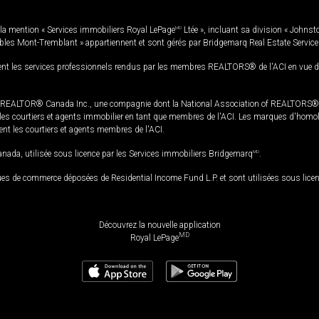
la mention « Services immobiliers Royal LePage
MD
Ltée », incluant sa division « Johnst
bles Mont-Tremblant » appartiennent et sont gérés par Bridgemarq Real Estate Servic
 les services professionnels rendus par les membres REALTORS® de l'ACI en vue de l'a
TOR® Canada Inc., une compagnie dont la National Association of REALTORS® et l'
s courtiers et agents immobilier en tant que membres de l'ACI. Les marques d'homolog
ssent les courtiers et agents membres de l'ACI.
da, utilisée sous licence par les Services immobiliers Bridgemarq
MD
.
s de commerce déposées de Residential Income Fund L.P. et sont utilisées sous lice
Découvrez la nouvelle application
MD
Royal LePage