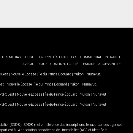
E DES MÉDIAS
BLOGUE
PROPRIÉTÉS LUXUEUSES
COMMERCIAL
INTRANET
AVIS JURIDIQUE
CONFIDENTIALITÉ
TÉMOINS
ACCESSIBILITÉ
-Ouest
|
Nouvelle-Écosse
|
Île-du-Prince-Édouard
|
Yukon
|
Nunavut
.
est
|
Nouvelle-Écosse
|
Île-du-Prince-Édouard
|
Yukon
|
Nunavut
.
Nord-Ouest
|
Nouvelle-Écosse
|
Île-du-Prince-Édouard
|
Yukon
|
Nunavut
Nord-Ouest
|
Nouvelle-Écosse
|
Île-du-Prince-Édouard
|
Yukon
|
Nunavut
mobilier (SDD®). SDD® met en référence des inscriptions tenues par des agences
rtient à l'Association canadienne de l’immobilier (ACI) et identifie le