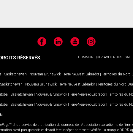
Facebook
LinkedIn
YouTube
Instagram
ROITS RÉSERVÉS.
COMMUNIQUEZ AVEC NOUS
SALL
a
|
Saskatchewan
|
Nouveau-Brunswick
|
Terre-Neuve-et-Labrador
|
Territoires du Nord
Saskatchewan
|
Nouveau-Brunswick
|
Terre-Neuve-et-Labrador
|
Territoires du Nord-Ou
itoba
|
Saskatchewan
|
Nouveau-Brunswick
|
Terre-Neuve-et-Labrador
|
Territoires du 
itoba
|
Saskatchewan
|
Nouveau-Brunswick
|
Terre-Neuve-et-Labrador
|
Territoires du 
da
LePage
MD
et du service de distribution de données de l'Association canadienne de l’im
rmation n'est pas garantie et devrait être indépendamment vérifiée. La marque DDF® appa