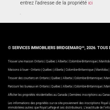
entrez l'adresse de la propriété
ici
.
© SERVICES IMMOBILIERS BRIDGEMARQ
, 2026.
TOUS D
MD
Trouver une maison
Ontario
|
Québec
|
Alberta
|
Colombie-Britannique
|
Manitob
Maisons à louer -
Ontario
|
Québec
|
Alberta
|
Colombie-Britannique
|
Manitoba
|
Trouver des courtiers en
Ontario
|
Québec
|
Alberta
|
Colombie-Britannique
|
Man
Parcourir les bureaux en
Ontario
|
Québec
|
Alberta
|
Colombie-Britannique
|
Man
Afficher les propriétés résidentielles au Canada
|
Dernières inscriptions au Cana
Les informations des propriétés sur ce site proviennent des inscriptions Royal 
immobilières autres que Royal LePage et ses distributeurs. L'exactitude de l'info