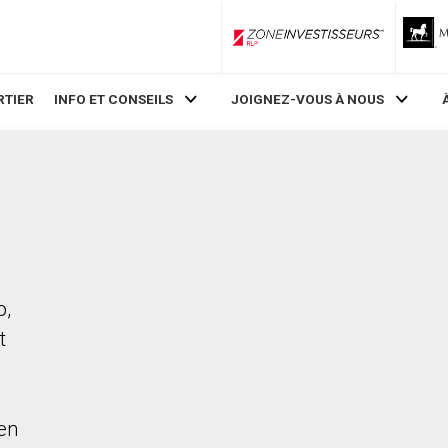
ZoneInvestisseurs RLP
RTIER
INFO ET CONSEILS
JOIGNEZ-VOUS À NOUS
o,
t
en