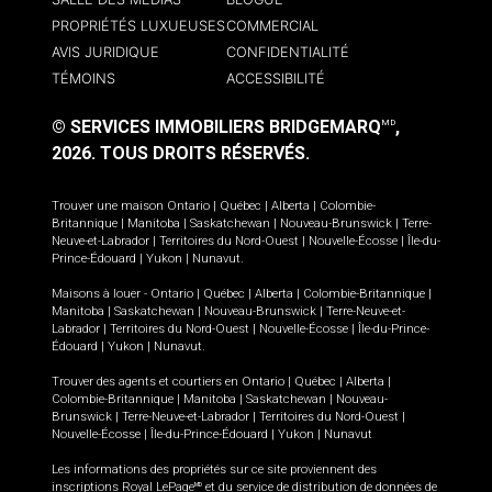
PROPRIÉTÉS LUXUEUSES
COMMERCIAL
AVIS JURIDIQUE
CONFIDENTIALITÉ
TÉMOINS
ACCESSIBILITÉ
© SERVICES IMMOBILIERS BRIDGEMARQ
,
MD
2026.
TOUS DROITS RÉSERVÉS.
Trouver une maison
Ontario
|
Québec
|
Alberta
|
Colombie-
Britannique
|
Manitoba
|
Saskatchewan
|
Nouveau-Brunswick
|
Terre-
Neuve-et-Labrador
|
Territoires du Nord-Ouest
|
Nouvelle-Écosse
|
Île-du-
Prince-Édouard
|
Yukon
|
Nunavut
.
Maisons à louer -
Ontario
|
Québec
|
Alberta
|
Colombie-Britannique
|
Manitoba
|
Saskatchewan
|
Nouveau-Brunswick
|
Terre-Neuve-et-
Labrador
|
Territoires du Nord-Ouest
|
Nouvelle-Écosse
|
Île-du-Prince-
Édouard
|
Yukon
|
Nunavut
.
Trouver des agents et courtiers en
Ontario
|
Québec
|
Alberta
|
Colombie-Britannique
|
Manitoba
|
Saskatchewan
|
Nouveau-
Brunswick
|
Terre-Neuve-et-Labrador
|
Territoires du Nord-Ouest
|
Nouvelle-Écosse
|
Île-du-Prince-Édouard
|
Yukon
|
Nunavut
Les informations des propriétés sur ce site proviennent des
inscriptions Royal LePage
et du service de distribution de données de
MD