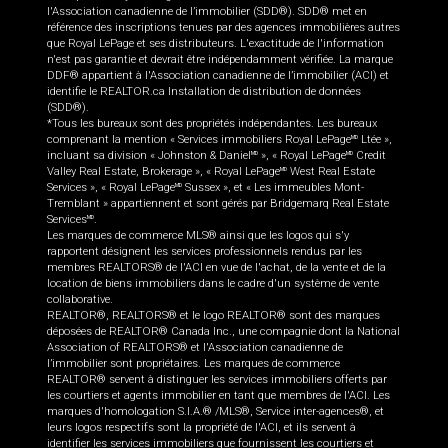
l'Association canadienne de l’immobilier (SDD®). SDD® met en
référence des inscriptions tenues par des agences immobilières autres
que Royal LePage et ses distributeurs. L'exactitude de l'information
n'est pas garantie et devrait être indépendamment vérifiée. La marque
DDF® appartient à l'Association canadienne de l’immobilier (ACI) et
identifie le REALTOR.ca Installation de distribution de données
(SDD®).
*Tous les bureaux sont des propriétés indépendantes. Les bureaux
comprenant la mention « Services immobiliers Royal LePage
Ltée »,
MD
incluant sa division « Johnston & Daniel
», « Royal LePage
Credit
MD
MD
Valley Real Estate, Brokerage », « Royal LePage
West Real Estate
MD
Services », « Royal LePage
Sussex », et « Les immeubles Mont-
MD
Tremblant » appartiennent et sont gérés par Bridgemarq Real Estate
Services
.
MD
Les marques de commerce MLS® ainsi que les logos qui s'y
rapportent désignent les services professionnels rendus par les
membres REALTORS® de l'ACI en vue de l'achat, de la vente et de la
location de biens immobiliers dans le cadre d'un système de vente
collaborative.
REALTOR®, REALTORS® et le logo REALTOR® sont des marques
déposées de REALTOR® Canada Inc., une compagnie dont la National
Association of REALTORS® et l'Association canadienne de
l’immobilier sont propriétaires. Les marques de commerce
REALTOR® servent à distinguer les services immobiliers offerts par
les courtiers et agents immobilier en tant que membres de l'ACI. Les
marques d'homologation S.I.A.® /MLS®, Service inter-agences®, et
leurs logos respectifs sont la propriété de l'ACI, et ils servent à
identifier les services immobiliers que fournissent les courtiers et