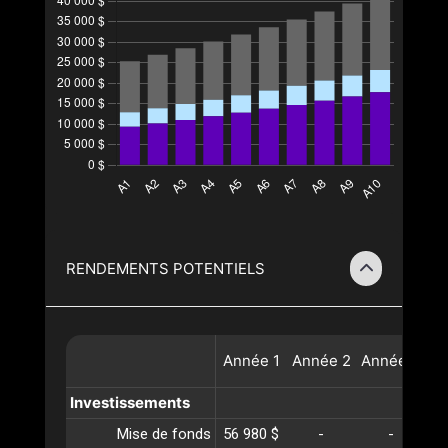
RENDEMENTS POTENTIELS
Année
1
Année
2
Année
3
A
Investissements
Mise de fonds
56 980 $
-
-