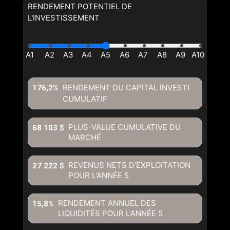
RENDEMENT POTENTIEL DE
L'INVESTISSEMENT
RENDEMENT DU CAPITAL INVESTI
176,2%
CUMULATIF
PLUS-VALUE CUMULATIVE DU
68 103 $
MARCHÉ
REVENUS NETS D'EXPLOITATION
27 222 $
POUR L'ANNÉE
5
RENDEMENT ANNUEL DES
15,8%
LIQUIDITÉS POUR L'ANNÉE
5