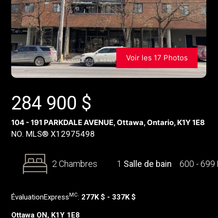
Voir les 17 Photos
284 900
$
104 - 191 PARKDALE AVENUE, Ottawa, Ontario, K1Y 1E8
NO. MLS® X12975498
2 Chambres
1
Salle de bain
600 - 699
MC
ÉvaluationExpress
:
277K $ - 337K $
Ottawa ON, K1Y 1E8