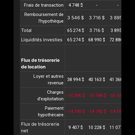
Frais de transaction
4 748 $
-
-
Remboursement de
3 546 $
3 716 $
3 895 $
4
l’hypothèque
Total
65 274 $
3 716 $
3 895 $
4
Liquidités investies
65 274 $
68 990 $
72 886 $
76
Flux de trésorerie
de location
Loyer et autres
38 994 $
40 163 $
41 368 $
42
revenue
Charges
-15 396 $
-15 744 $
-16 100 $
-1
d'exploitation
Paiement
-14 190 $
-14 190 $
-14 190 $
-1
hypothécaire
Flux de trésorerie
9 407 $
10 228 $
11 077 $
11
net