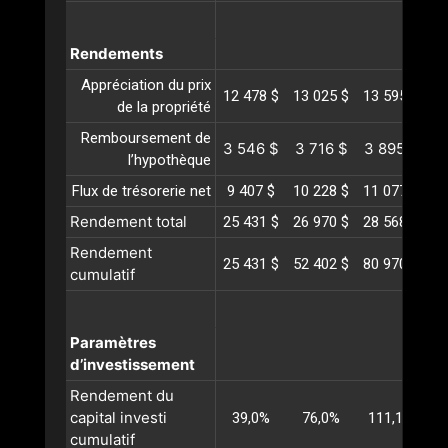
Rendements
Appréciation du prix
12 478 $
13 025 $
13 595 $
14
de la propriété
Remboursement de
3 546 $
3 716 $
3 895 $
4
l’hypothèque
Flux de trésorerie net
9 407 $
10 228 $
11 077 $
11
Rendement total
25 431 $
26 970 $
28 568 $
30
Rendement
25 431 $
52 402 $
80 970 $
11
cumulatif
Paramètres
d’investissement
Rendement du
capital investi
39,0%
76,0%
111,1%
1
cumulatif