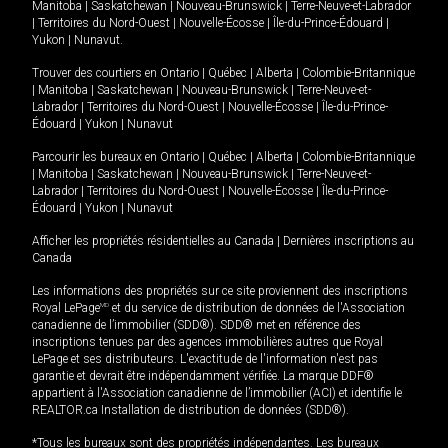
Manitoba
|
Saskatchewan
|
Nouveau-Brunswick
|
Terre-Neuve-et-Labrador
|
Territoires du Nord-Ouest
|
Nouvelle-Écosse
|
Île-du-Prince-Édouard
|
Yukon
|
Nunavut
.
Trouver des courtiers en
Ontario
|
Québec
|
Alberta
|
Colombie-Britannique
|
Manitoba
|
Saskatchewan
|
Nouveau-Brunswick
|
Terre-Neuve-et-
Labrador
|
Territoires du Nord-Ouest
|
Nouvelle-Écosse
|
Île-du-Prince-
Édouard
|
Yukon
|
Nunavut
Parcourir les bureaux en
Ontario
|
Québec
|
Alberta
|
Colombie-Britannique
|
Manitoba
|
Saskatchewan
|
Nouveau-Brunswick
|
Terre-Neuve-et-
Labrador
|
Territoires du Nord-Ouest
|
Nouvelle-Écosse
|
Île-du-Prince-
Édouard
|
Yukon
|
Nunavut
Afficher les propriétés résidentielles au Canada
|
Dernières inscriptions au
Canada
Les informations des propriétés sur ce site proviennent des inscriptions
Royal LePage
MD
et du service de distribution de données de l'Association
canadienne de l’immobilier (SDD®). SDD® met en référence des
inscriptions tenues par des agences immobilières autres que Royal
LePage et ses distributeurs. L'exactitude de l'information n'est pas
garantie et devrait être indépendamment vérifiée. La marque DDF®
appartient à l'Association canadienne de l’immobilier (ACI) et identifie le
REALTOR.ca Installation de distribution de données (SDD®).
*Tous les bureaux sont des propriétés indépendantes. Les bureaux