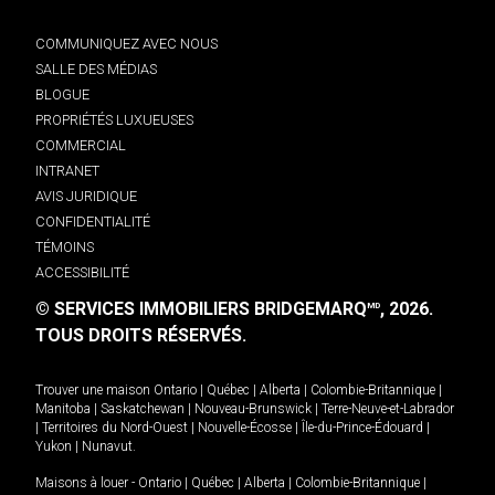
COMMUNIQUEZ AVEC NOUS
SALLE DES MÉDIAS
BLOGUE
PROPRIÉTÉS LUXUEUSES
COMMERCIAL
INTRANET
AVIS JURIDIQUE
CONFIDENTIALITÉ
TÉMOINS
ACCESSIBILITÉ
© SERVICES IMMOBILIERS BRIDGEMARQ
, 2026.
MD
TOUS DROITS RÉSERVÉS.
Trouver une maison
Ontario
|
Québec
|
Alberta
|
Colombie-Britannique
|
Manitoba
|
Saskatchewan
|
Nouveau-Brunswick
|
Terre-Neuve-et-Labrador
|
Territoires du Nord-Ouest
|
Nouvelle-Écosse
|
Île-du-Prince-Édouard
|
Yukon
|
Nunavut
.
Maisons à louer -
Ontario
|
Québec
|
Alberta
|
Colombie-Britannique
|