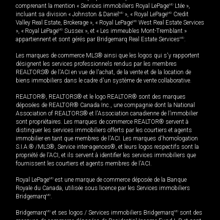
comprenant la mention « Services immobiliers Royal LePage
MD
Ltée »,
incluant sa division « Johnston & Daniel
MD
», « Royal LePage
MD
Credit
Valley Real Estate, Brokerage », « Royal LePage
MD
West Real Estate Services
», « Royal LePage
MD
Sussex », et « Les immeubles Mont-Tremblant »
appartiennent et sont gérés par Bridgemarq Real Estate Services
MD
.
Les marques de commerce MLS® ainsi que les logos qui s'y rapportent
désignent les services professionnels rendus par les membres
REALTORS® de l'ACI en vue de l'achat, de la vente et de la location de
biens immobiliers dans le cadre d'un système de vente collaborative.
REALTOR®, REALTORS® et le logo REALTOR® sont des marques
déposées de REALTOR® Canada Inc., une compagnie dont la National
Association of REALTORS® et l'Association canadienne de l’immobilier
sont propriétaires. Les marques de commerce REALTOR® servent à
distinguer les services immobiliers offerts par les courtiers et agents
immobilier en tant que membres de l'ACI. Les marques d'homologation
S.I.A.® /MLS®, Service inter-agences®, et leurs logos respectifs sont la
propriété de l'ACI, et ils servent à identifier les services immobiliers que
fournissent les courtiers et agents membres de l'ACI.
Royal LePage
MD
est une marque de commerce déposée de la Banque
Royale du Canada, utilisée sous licence par les Services immobiliers
Bridgemarq
MD
.
Bridgemarq
MD
et ses logos / Services immobiliers Bridgemarq
MD
sont des