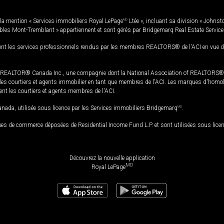
la mention « Services immobiliers Royal LePage
MD
Ltée », incluant sa division « Johnst
bles Mont-Tremblant » appartiennent et sont gérés par Bridgemarq Real Estate Servic
 les services professionnels rendus par les membres REALTORS® de l'ACI en vue de l'a
TOR® Canada Inc., une compagnie dont la National Association of REALTORS® et l'
s courtiers et agents immobilier en tant que membres de l'ACI. Les marques d'homolog
ssent les courtiers et agents membres de l'ACI.
da, utilisée sous licence par les Services immobiliers Bridgemarq
MD
.
s de commerce déposées de Residential Income Fund L.P. et sont utilisées sous lice
Découvrez la nouvelle application
MD
Royal LePage