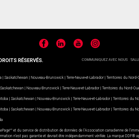
Facebook
LinkedIn
YouTube
Instagram
ROITS RÉSERVÉS.
COMMUNIQUEZ AVEC NOUS
SALL
a
|
Saskatchewan
|
Nouveau-Brunswick
|
Terre-Neuve-et-Labrador
|
Territoires du Nord
Saskatchewan
|
Nouveau-Brunswick
|
Terre-Neuve-et-Labrador
|
Territoires du Nord-Ou
itoba
|
Saskatchewan
|
Nouveau-Brunswick
|
Terre-Neuve-et-Labrador
|
Territoires du 
itoba
|
Saskatchewan
|
Nouveau-Brunswick
|
Terre-Neuve-et-Labrador
|
Territoires du 
da
LePage
MD
et du service de distribution de données de l'Association canadienne de l’im
rmation n'est pas garantie et devrait être indépendamment vérifiée. La marque DDF® appa