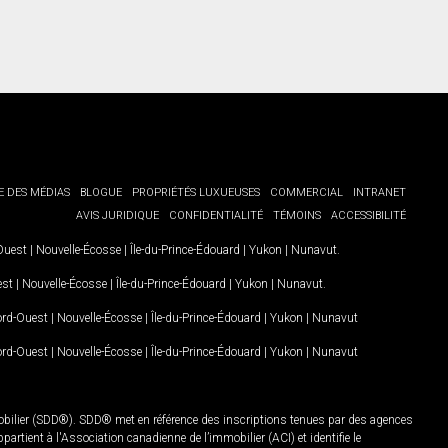
E DES MÉDIAS
BLOGUE
PROPRIÉTÉS LUXUEUSES
COMMERCIAL
INTRANET
AVIS JURIDIQUE
CONFIDENTIALITÉ
TÉMOINS
ACCESSIBILITÉ
-Ouest
|
Nouvelle-Écosse
|
Île-du-Prince-Édouard
|
Yukon
|
Nunavut
.
est
|
Nouvelle-Écosse
|
Île-du-Prince-Édouard
|
Yukon
|
Nunavut
.
Nord-Ouest
|
Nouvelle-Écosse
|
Île-du-Prince-Édouard
|
Yukon
|
Nunavut
Nord-Ouest
|
Nouvelle-Écosse
|
Île-du-Prince-Édouard
|
Yukon
|
Nunavut
mobilier (SDD®). SDD® met en référence des inscriptions tenues par des agences
rtient à l'Association canadienne de l’immobilier (ACI) et identifie le