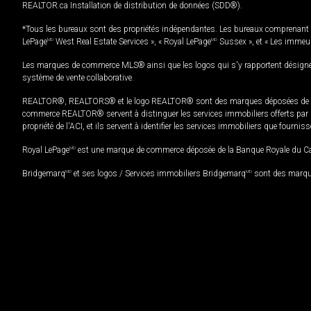
REALTOR.ca Installation de distribution de données (SDD®).
*Tous les bureaux sont des propriétés indépendantes. Les bureaux comprenant 
LePage
MD
West Real Estate Services », « Royal LePage
MD
Sussex », et « Les immeu
Les marques de commerce MLS® ainsi que les logos qui s'y rapportent désignent
système de vente collaborative.
REALTOR®, REALTORS® et le logo REALTOR® sont des marques déposées de REAL
commerce REALTOR® servent à distinguer les services immobiliers offerts par le
propriété de l'ACI, et ils servent à identifier les services immobiliers que fourni
Royal LePage
MD
est une marque de commerce déposée de la Banque Royale du Cana
Bridgemarq
MD
et ses logos / Services immobiliers Bridgemarq
MD
sont des marque