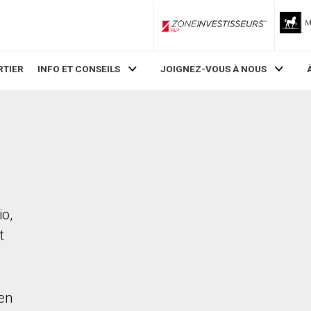
ZoneInvestisseurs RLP
RTIER
INFO ET CONSEILS
JOIGNEZ-VOUS À NOUS
io,
t
en