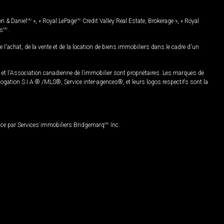
on & Daniel
MD
», « Royal LePage
MD
Credit Valley Real Estate, Brokerage », « Royal
es
MD
.
chat, de la vente et de la location de biens immobiliers dans le cadre d'un
Association canadienne de l’immobilier sont propriétaires. Les marques de
ation S.I.A.® /MLS®, Service inter-agences®, et leurs logos respectifs sont la
nce par Services immobiliers Bridgemarq
MD
Inc.