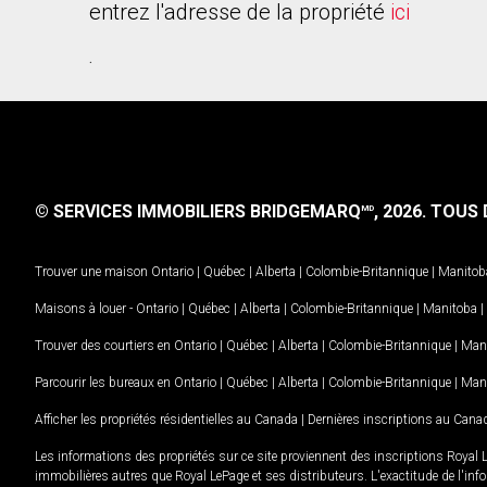
entrez l'adresse de la propriété
ici
.
© SERVICES IMMOBILIERS BRIDGEMARQ
, 2026.
TOUS D
MD
Trouver une maison
Ontario
|
Québec
|
Alberta
|
Colombie-Britannique
|
Manitob
Maisons à louer -
Ontario
|
Québec
|
Alberta
|
Colombie-Britannique
|
Manitoba
|
Trouver des courtiers en
Ontario
|
Québec
|
Alberta
|
Colombie-Britannique
|
Man
Parcourir les bureaux en
Ontario
|
Québec
|
Alberta
|
Colombie-Britannique
|
Man
Afficher les propriétés résidentielles au Canada
|
Dernières inscriptions au Cana
Les informations des propriétés sur ce site proviennent des inscriptions Royal 
immobilières autres que Royal LePage et ses distributeurs. L'exactitude de l'info