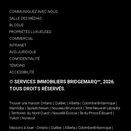
COMMUNIQUEZ AVEC NOUS
SALLE DES MÉDIAS
BLOGUE
PROPRIÉTÉS LUXUEUSES
COMMERCIAL
INTRANET
AVIS JURIDIQUE
CONFIDENTIALITÉ
TÉMOINS
ACCESSIBILITÉ
© SERVICES IMMOBILIERS BRIDGEMARQ
, 2026.
MD
TOUS DROITS RÉSERVÉS.
Trouver une maison
Ontario
|
Québec
|
Alberta
|
Colombie-Britannique
|
Manitoba
|
Saskatchewan
|
Nouveau-Brunswick
|
Terre-Neuve-et-Labrador
|
Territoires du Nord-Ouest
|
Nouvelle-Écosse
|
Île-du-Prince-Édouard
|
Yukon
|
Nunavut
.
Maisons à louer -
Ontario
|
Québec
|
Alberta
|
Colombie-Britannique
|