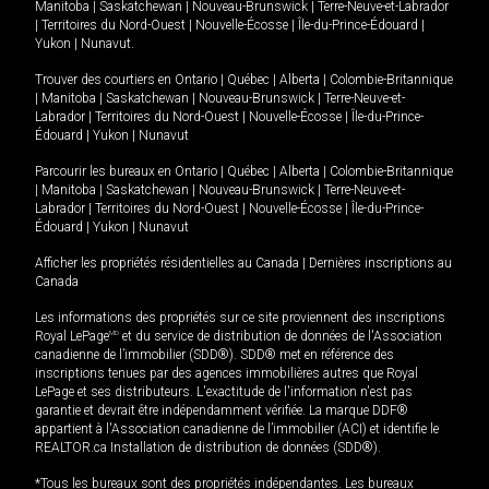
Manitoba
|
Saskatchewan
|
Nouveau-Brunswick
|
Terre-Neuve-et-Labrador
|
Territoires du Nord-Ouest
|
Nouvelle-Écosse
|
Île-du-Prince-Édouard
|
Yukon
|
Nunavut
.
Trouver des courtiers en
Ontario
|
Québec
|
Alberta
|
Colombie-Britannique
|
Manitoba
|
Saskatchewan
|
Nouveau-Brunswick
|
Terre-Neuve-et-
Labrador
|
Territoires du Nord-Ouest
|
Nouvelle-Écosse
|
Île-du-Prince-
Édouard
|
Yukon
|
Nunavut
Parcourir les bureaux en
Ontario
|
Québec
|
Alberta
|
Colombie-Britannique
|
Manitoba
|
Saskatchewan
|
Nouveau-Brunswick
|
Terre-Neuve-et-
Labrador
|
Territoires du Nord-Ouest
|
Nouvelle-Écosse
|
Île-du-Prince-
Édouard
|
Yukon
|
Nunavut
Afficher les propriétés résidentielles au Canada
|
Dernières inscriptions au
Canada
Les informations des propriétés sur ce site proviennent des inscriptions
Royal LePage
MD
et du service de distribution de données de l'Association
canadienne de l’immobilier (SDD®). SDD® met en référence des
inscriptions tenues par des agences immobilières autres que Royal
LePage et ses distributeurs. L'exactitude de l'information n'est pas
garantie et devrait être indépendamment vérifiée. La marque DDF®
appartient à l'Association canadienne de l’immobilier (ACI) et identifie le
REALTOR.ca Installation de distribution de données (SDD®).
*Tous les bureaux sont des propriétés indépendantes. Les bureaux