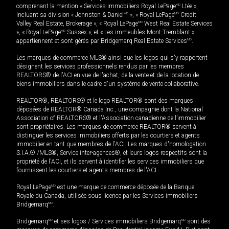
comprenant la mention « Services immobiliers Royal LePage
MD
Ltée »,
incluant sa division « Johnston & Daniel
MD
», « Royal LePage
MD
Credit
Valley Real Estate, Brokerage », « Royal LePage
MD
West Real Estate Services
», « Royal LePage
MD
Sussex », et « Les immeubles Mont-Tremblant »
appartiennent et sont gérés par Bridgemarq Real Estate Services
MD
.
Les marques de commerce MLS® ainsi que les logos qui s'y rapportent
désignent les services professionnels rendus par les membres
REALTORS® de l'ACI en vue de l'achat, de la vente et de la location de
biens immobiliers dans le cadre d'un système de vente collaborative.
REALTOR®, REALTORS® et le logo REALTOR® sont des marques
déposées de REALTOR® Canada Inc., une compagnie dont la National
Association of REALTORS® et l'Association canadienne de l’immobilier
sont propriétaires. Les marques de commerce REALTOR® servent à
distinguer les services immobiliers offerts par les courtiers et agents
immobilier en tant que membres de l'ACI. Les marques d'homologation
S.I.A.® /MLS®, Service inter-agences®, et leurs logos respectifs sont la
propriété de l'ACI, et ils servent à identifier les services immobiliers que
fournissent les courtiers et agents membres de l'ACI.
Royal LePage
MD
est une marque de commerce déposée de la Banque
Royale du Canada, utilisée sous licence par les Services immobiliers
Bridgemarq
MD
.
Bridgemarq
MD
et ses logos / Services immobiliers Bridgemarq
MD
sont des