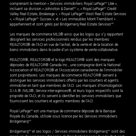
comprenant la mention « Services immobiliers Royal LePage
MD
Ltée »,
incluant sa division « Johnston & Daniel
MD
», « Royal LePage
MD
Credit
Valley Real Estate, Brokerage », « Royal LePage
MD
West Real Estate Services
», « Royal LePage
MD
Sussex », et « Les immeubles Mont-Tremblant »
appartiennent et sont gérés par Bridgemarq Real Estate Services
MD
.
Les marques de commerce MLS® ainsi que les logos qui s'y rapportent
désignent les services professionnels rendus par les membres
REALTORS® de l'ACI en vue de l'achat, de la vente et de la location de
biens immobiliers dans le cadre d'un système de vente collaborative.
REALTOR®, REALTORS® et le logo REALTOR® sont des marques
déposées de REALTOR® Canada Inc., une compagnie dont la National
Association of REALTORS® et l'Association canadienne de l’immobilier
sont propriétaires. Les marques de commerce REALTOR® servent à
distinguer les services immobiliers offerts par les courtiers et agents
immobilier en tant que membres de l'ACI. Les marques d'homologation
S.I.A.® /MLS®, Service inter-agences®, et leurs logos respectifs sont la
propriété de l'ACI, et ils servent à identifier les services immobiliers que
fournissent les courtiers et agents membres de l'ACI.
Royal LePage
MD
est une marque de commerce déposée de la Banque
Royale du Canada, utilisée sous licence par les Services immobiliers
Bridgemarq
MD
.
Bridgemarq
MD
et ses logos / Services immobiliers Bridgemarq
MD
sont des