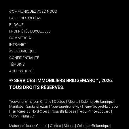
COMMUNIQUEZ AVEC NOUS
SALLE DES MÉDIAS
BLOGUE
PROPRIÉTÉS LUXUEUSES
COMMERCIAL
INTRANET
AVIS JURIDIQUE
CONFIDENTIALITÉ
TÉMOINS
ACCESSIBILITÉ
© SERVICES IMMOBILIERS BRIDGEMARQ
, 2026.
MD
TOUS DROITS RÉSERVÉS.
Trouver une maison
Ontario
|
Québec
|
Alberta
|
Colombie-Britannique
|
Manitoba
|
Saskatchewan
|
Nouveau-Brunswick
|
Terre-Neuve-et-Labrador
|
Territoires du Nord-Ouest
|
Nouvelle-Écosse
|
Île-du-Prince-Édouard
|
Yukon
|
Nunavut
.
Maisons à louer -
Ontario
|
Québec
|
Alberta
|
Colombie-Britannique
|