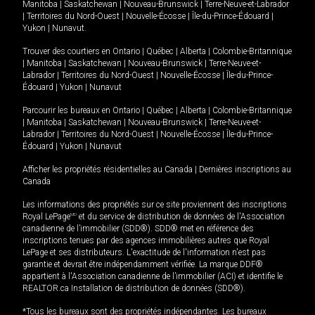
Manitoba
|
Saskatchewan
|
Nouveau-Brunswick
|
Terre-Neuve-et-Labrador
|
Territoires du Nord-Ouest
|
Nouvelle-Écosse
|
Île-du-Prince-Édouard
|
Yukon
|
Nunavut
.
Trouver des courtiers en
Ontario
|
Québec
|
Alberta
|
Colombie-Britannique
|
Manitoba
|
Saskatchewan
|
Nouveau-Brunswick
|
Terre-Neuve-et-
Labrador
|
Territoires du Nord-Ouest
|
Nouvelle-Écosse
|
Île-du-Prince-
Édouard
|
Yukon
|
Nunavut
Parcourir les bureaux en
Ontario
|
Québec
|
Alberta
|
Colombie-Britannique
|
Manitoba
|
Saskatchewan
|
Nouveau-Brunswick
|
Terre-Neuve-et-
Labrador
|
Territoires du Nord-Ouest
|
Nouvelle-Écosse
|
Île-du-Prince-
Édouard
|
Yukon
|
Nunavut
Afficher les propriétés résidentielles au Canada
|
Dernières inscriptions au
Canada
Les informations des propriétés sur ce site proviennent des inscriptions
Royal LePage
MD
et du service de distribution de données de l'Association
canadienne de l’immobilier (SDD®). SDD® met en référence des
inscriptions tenues par des agences immobilières autres que Royal
LePage et ses distributeurs. L'exactitude de l'information n'est pas
garantie et devrait être indépendamment vérifiée. La marque DDF®
appartient à l'Association canadienne de l’immobilier (ACI) et identifie le
REALTOR.ca Installation de distribution de données (SDD®).
*Tous les bureaux sont des propriétés indépendantes. Les bureaux