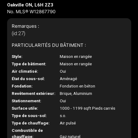
Oakville ON, L6H 2Z3
No. MLS® W12867790
Remarques :
(id:27)
PARTICULARITÉS DU BÂTIMENT :
Style:
Maison en rangée
Type de bâtiment:
Maison en rangée
Air climatisé:
Oui
État du sous-sol:
Aménagé
Fondation:
Fondation en béton
Revêtement extérieur:
Brique, Aluminium
Stationnement:
Oui
Surface utile:
1000 - 1199 sqft Pieds carrés
Type de sous-sol:
s.o.
Type de chauffage:
Air pulsé
Combustible de
chauffage:
Gaz naturel