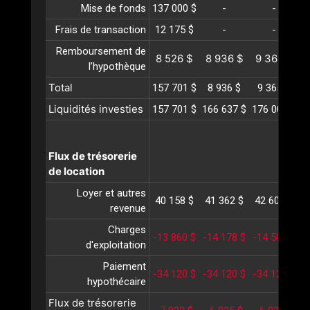
Mise de fonds
137 000 $
-
-
Frais de transaction
12 175 $
-
-
Remboursement de
8 526 $
8 936 $
9 365 $
l’hypothèque
Total
157 701 $
8 936 $
9 365 $
Liquidités investies
157 701 $
166 637 $
176 002 $
1
Flux de trésorerie
de location
Loyer et autres
40 158 $
41 362 $
42 603 $
4
revenue
Charges
-13 860 $
-14 178 $
-14 504 $
-
d'exploitation
Paiement
-34 120 $
-34 120 $
-34 120 $
-
hypothécaire
Flux de trésorerie