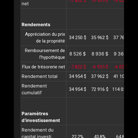
-7 822 $
-6 935 $
-6 021 $
-
net
Rendements
Appréciation du prix
34 250 $
35 962 $
37 760 $
3
de la propriété
Remboursement de
8 526 $
8 936 $
9 365 $
l’hypothèque
Flux de trésorerie net
-7 822 $
-6 935 $
-6 021 $
-
Rendement total
34 954 $
37 962 $
41 104 $
4
Rendement
34 954 $
72 916 $
114 021 $
1
cumulatif
Paramètres
d’investissement
Rendement du
capital investi
22,2%
43,8%
64,8%