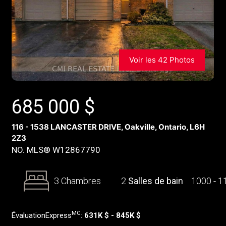
Voir les 42 Photos
685 000
$
116 - 1538 LANCASTER DRIVE, Oakville, Ontario, L6H
2Z3
NO. MLS® W12867790
3 Chambres
2
Salles de bain
1000 - 
MC
ÉvaluationExpress
:
631K $ - 845K $