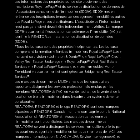
Les informations des propriétés sur ce site proviennent des
inscriptions Royal LePage
et du service de distribution de données de
MD
l'Association canadienne de l’immobilier (SDD®). SDD® met en
référence des inscriptions tenues par des agences immobilières autres
que Royal LePage et ses distributeurs. L'exactitude de l'information
n'est pas garantie et devrait être indépendamment vérifiée. La marque
DDF® appartient à l'Association canadienne de l’immobilier (ACI) et
identifie le REALTOR.ca Installation de distribution de données
(SDD®).
*Tous les bureaux sont des propriétés indépendantes. Les bureaux
comprenant la mention « Services immobiliers Royal LePage
Ltée »,
MD
incluant sa division « Johnston & Daniel
», « Royal LePage
Credit
MD
MD
Valley Real Estate, Brokerage », « Royal LePage
West Real Estate
MD
Services », « Royal LePage
Sussex », et « Les immeubles Mont-
MD
Tremblant » appartiennent et sont gérés par Bridgemarq Real Estate
Services
.
MD
Les marques de commerce MLS® ainsi que les logos qui s'y
rapportent désignent les services professionnels rendus par les
membres REALTORS® de l'ACI en vue de l'achat, de la vente et de la
location de biens immobiliers dans le cadre d'un système de vente
collaborative.
REALTOR®, REALTORS® et le logo REALTOR® sont des marques
déposées de REALTOR® Canada Inc., une compagnie dont la National
Association of REALTORS® et l'Association canadienne de
l’immobilier sont propriétaires. Les marques de commerce
REALTOR® servent à distinguer les services immobiliers offerts par
les courtiers et agents immobilier en tant que membres de l'ACI. Les
marques d'homologation S.I.A.® /MLS®, Service inter-agences®, et