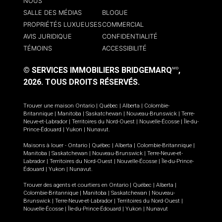
NOUS
SALLE DES MÉDIAS
BLOGUE
PROPRIÉTÉS LUXUEUSES
COMMERCIAL
AVIS JURIDIQUE
CONFIDENTIALITÉ
TÉMOINS
ACCESSIBILITÉ
© SERVICES IMMOBILIERS BRIDGEMARQ
,
MD
2026.
TOUS DROITS RÉSERVÉS.
Trouver une maison
Ontario
|
Québec
|
Alberta
|
Colombie-
Britannique
|
Manitoba
|
Saskatchewan
|
Nouveau-Brunswick
|
Terre-
Neuve-et-Labrador
|
Territoires du Nord-Ouest
|
Nouvelle-Écosse
|
Île-du-
Prince-Édouard
|
Yukon
|
Nunavut
.
Maisons à louer -
Ontario
|
Québec
|
Alberta
|
Colombie-Britannique
|
Manitoba
|
Saskatchewan
|
Nouveau-Brunswick
|
Terre-Neuve-et-
Labrador
|
Territoires du Nord-Ouest
|
Nouvelle-Écosse
|
Île-du-Prince-
Édouard
|
Yukon
|
Nunavut
.
Trouver des agents et courtiers en
Ontario
|
Québec
|
Alberta
|
Colombie-Britannique
|
Manitoba
|
Saskatchewan
|
Nouveau-
Brunswick
|
Terre-Neuve-et-Labrador
|
Territoires du Nord-Ouest
|
Nouvelle-Écosse
|
Île-du-Prince-Édouard
|
Yukon
|
Nunavut