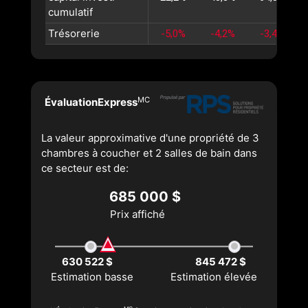
cumulatif
Trésorerie
-5,0%
-4,2%
-3,4%
MC
ÉvaluationExpress
La valeur approximative d'une propriété de 3
chambres à coucher et 2 salles de bain dans
ce secteur est de:
685 000 $
Prix affiché
630 522 $
845 472 $
Estimation basse
Estimation élevée