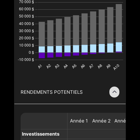
RENDEMENTS POTENTIELS
Année
1
Année
2
Année
3
A
Investissements