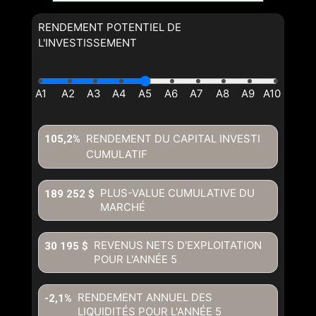
RENDEMENT POTENTIEL DE
L'INVESTISSEMENT
RENDEMENT DU CAPITAL INVESTI
105,2%
CUMULATIF
PLUS-VALUE CUMULATIVE DU
189 252 $
MARCHÉ
REVENUS NETS D'EXPLOITATION
30 195 $
POUR L'ANNÉE
5
RENDEMENT ANNUEL DES
-2,1%
LIQUIDITÉS POUR L'ANNÉE
5