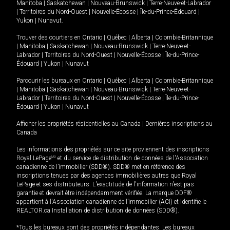
Manitoba
|
Saskatchewan
|
Nouveau-Brunswick
|
Terre-Neuve-et-Labrador
|
Territoires du Nord-Ouest
|
Nouvelle-Écosse
|
Île-du-Prince-Édouard
|
Yukon
|
Nunavut
.
Trouver des courtiers en
Ontario
|
Québec
|
Alberta
|
Colombie-Britannique
|
Manitoba
|
Saskatchewan
|
Nouveau-Brunswick
|
Terre-Neuve-et-
Labrador
|
Territoires du Nord-Ouest
|
Nouvelle-Écosse
|
Île-du-Prince-
Édouard
|
Yukon
|
Nunavut
Parcourir les bureaux en
Ontario
|
Québec
|
Alberta
|
Colombie-Britannique
|
Manitoba
|
Saskatchewan
|
Nouveau-Brunswick
|
Terre-Neuve-et-
Labrador
|
Territoires du Nord-Ouest
|
Nouvelle-Écosse
|
Île-du-Prince-
Édouard
|
Yukon
|
Nunavut
Afficher les propriétés résidentielles au Canada
|
Dernières inscriptions au
Canada
Les informations des propriétés sur ce site proviennent des inscriptions
Royal LePage
MD
et du service de distribution de données de l'Association
canadienne de l’immobilier (SDD®). SDD® met en référence des
inscriptions tenues par des agences immobilières autres que Royal
LePage et ses distributeurs. L'exactitude de l'information n'est pas
garantie et devrait être indépendamment vérifiée. La marque DDF®
appartient à l'Association canadienne de l’immobilier (ACI) et identifie le
REALTOR.ca Installation de distribution de données (SDD®).
*Tous les bureaux sont des propriétés indépendantes. Les bureaux