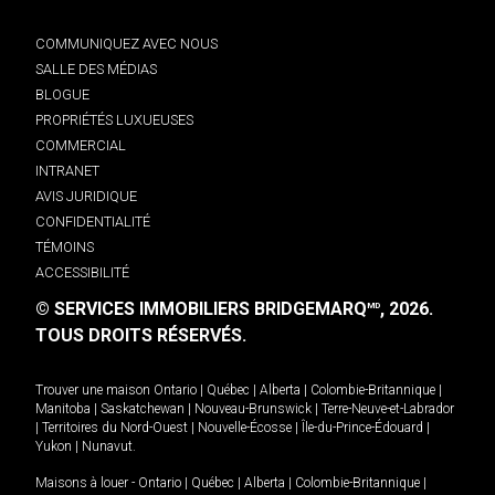
COMMUNIQUEZ AVEC NOUS
SALLE DES MÉDIAS
BLOGUE
PROPRIÉTÉS LUXUEUSES
COMMERCIAL
INTRANET
AVIS JURIDIQUE
CONFIDENTIALITÉ
TÉMOINS
ACCESSIBILITÉ
© SERVICES IMMOBILIERS BRIDGEMARQ
, 2026.
MD
TOUS DROITS RÉSERVÉS.
Trouver une maison
Ontario
|
Québec
|
Alberta
|
Colombie-Britannique
|
Manitoba
|
Saskatchewan
|
Nouveau-Brunswick
|
Terre-Neuve-et-Labrador
|
Territoires du Nord-Ouest
|
Nouvelle-Écosse
|
Île-du-Prince-Édouard
|
Yukon
|
Nunavut
.
Maisons à louer -
Ontario
|
Québec
|
Alberta
|
Colombie-Britannique
|