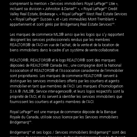
comprenant la mention « Services immobiliers Royal LePage
MD
Ltée »,
incluant sa division « Johnston & Daniel
MD
», « Royal LePage
MD
Credit
Valley Real Estate, Brokerage », « Royal LePage
MD
West Real Estate Services
», « Royal LePage
MD
Sussex », et « Les immeubles Mont-Tremblant »
appartiennent et sont gérés par Bridgemarq Real Estate Services
MD
.
Les marques de commerce MLS® ainsi que les logos qui s'y rapportent
désignent les services professionnels rendus par les membres
REALTORS® de l'ACI en vue de l'achat, de la vente et de la location de
biens immobiliers dans le cadre d'un système de vente collaborative.
REALTOR®, REALTORS® et le logo REALTOR® sont des marques
déposées de REALTOR® Canada Inc., une compagnie dont la National
Association of REALTORS® et l'Association canadienne de l’immobilier
sont propriétaires. Les marques de commerce REALTOR® servent à
distinguer les services immobiliers offerts par les courtiers et agents
immobilier en tant que membres de l'ACI. Les marques d'homologation
S.I.A.® /MLS®, Service inter-agences®, et leurs logos respectifs sont la
propriété de l'ACI, et ils servent à identifier les services immobiliers que
fournissent les courtiers et agents membres de l'ACI.
Royal LePage
MD
est une marque de commerce déposée de la Banque
Royale du Canada, utilisée sous licence par les Services immobiliers
Bridgemarq
MD
.
Bridgemarq
MD
et ses logos / Services immobiliers Bridgemarq
MD
sont des