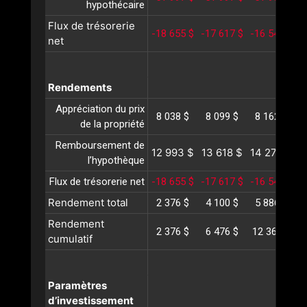
hypothécaire
Flux de trésorerie
-18 655 $
-17 617 $
-16 548 $
-
net
Rendements
Appréciation du prix
8 038 $
8 099 $
8 162 $
de la propriété
Remboursement de
12 993 $
13 618 $
14 272 $
1
l’hypothèque
Flux de trésorerie net
-18 655 $
-17 617 $
-16 548 $
-
Rendement total
2 376 $
4 100 $
5 886 $
Rendement
2 376 $
6 476 $
12 363 $
2
cumulatif
Paramètres
d’investissement