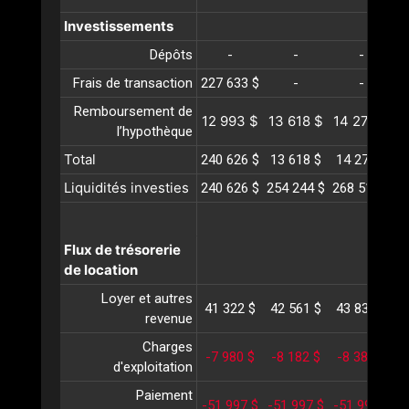
Investissements
Dépôts
-
-
-
Frais de transaction
227 633 $
-
-
Remboursement de
12 993 $
13 618 $
14 272 $
1
l’hypothèque
Total
240 626 $
13 618 $
14 272 $
1
Liquidités investies
240 626 $
254 244 $
268 517 $
2
Flux de trésorerie
de location
Loyer et autres
41 322 $
42 561 $
43 838 $
4
revenue
Charges
-7 980 $
-8 182 $
-8 389 $
-
d'exploitation
Paiement
-51 997 $
-51 997 $
-51 997 $
-