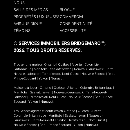
NOUS
SALLE DES MÉDIAS
BLOGUE
PROPRIÉTÉS LUXUEUSES
COMMERCIAL
AVIS JURIDIQUE
CONFIDENTIALITÉ
TÉMOINS
ACCESSIBILITÉ
© SERVICES IMMOBILIERS BRIDGEMARQ
,
MD
2026.
TOUS DROITS RÉSERVÉS.
Trouver une maison
Ontario
|
Québec
|
Alberta
|
Colombie-
Britannique
|
Manitoba
|
Saskatchewan
|
Nouveau-Brunswick
|
Terre-
Neuve-et-Labrador
|
Territoires du Nord-Ouest
|
Nouvelle-Écosse
|
Île-du-
Prince-Édouard
|
Yukon
|
Nunavut
.
Maisons à louer -
Ontario
|
Québec
|
Alberta
|
Colombie-Britannique
|
Manitoba
|
Saskatchewan
|
Nouveau-Brunswick
|
Terre-Neuve-et-
Labrador
|
Territoires du Nord-Ouest
|
Nouvelle-Écosse
|
Île-du-Prince-
Édouard
|
Yukon
|
Nunavut
.
Trouver des agents et courtiers en
Ontario
|
Québec
|
Alberta
|
Colombie-Britannique
|
Manitoba
|
Saskatchewan
|
Nouveau-
Brunswick
|
Terre-Neuve-et-Labrador
|
Territoires du Nord-Ouest
|
Nouvelle-Écosse
|
Île-du-Prince-Édouard
|
Yukon
|
Nunavut