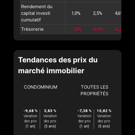
Rendement du
capital investi
1,0%
2,5%
4,6%
cumulatif
Trésorerie
-7,8%
-6,9%
-6,2%
Tendances des prix du
marché immobilier
CONDOMINIUM
TOUTES LES
PROPRIÉTÉS
-9,68 %
3,83 %
-7,38 %
10,82 %
Variation
Variation
Variation
Variation
des prix
des prix
des prix
des prix
(1 an)
(5 ans)
(1 an)
(5 ans)