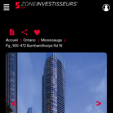
Menu
Live
En Direct
Accueil
Ontario
Mississauga
Pg_900-472 Burnhamthorpe Rd W
<
>