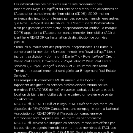
Les informations des propriétés sur ce site proviennent des
inscriptions Royal LePage
et du service de distribution de données de
MD
l'Association canadienne de l’immobilier (SDD®). SDD® met en
référence des inscriptions tenues par des agences immobilières autres
que Royal LePage et ses distributeurs. L'exactitude de l'information
n'est pas garantie et devrait être indépendamment vérifiée. La marque
DDF® appartient à l'Association canadienne de l’immobilier (ACI) et
identifie le REALTOR.ca Installation de distribution de données
(SDD®).
*Tous les bureaux sont des propriétés indépendantes. Les bureaux
comprenant la mention « Services immobiliers Royal LePage
Ltée »,
MD
incluant sa division « Johnston & Daniel
», « Royal LePage
Credit
MD
MD
Valley Real Estate, Brokerage », « Royal LePage
West Real Estate
MD
Services », « Royal LePage
Sussex », et « Les immeubles Mont-
MD
Tremblant » appartiennent et sont gérés par Bridgemarq Real Estate
Services
.
MD
Les marques de commerce MLS® ainsi que les logos qui s'y
rapportent désignent les services professionnels rendus par les
membres REALTORS® de l'ACI en vue de l'achat, de la vente et de la
location de biens immobiliers dans le cadre d'un système de vente
collaborative.
REALTOR®, REALTORS® et le logo REALTOR® sont des marques
déposées de REALTOR® Canada Inc., une compagnie dont la National
Association of REALTORS® et l'Association canadienne de
l’immobilier sont propriétaires. Les marques de commerce
REALTOR® servent à distinguer les services immobiliers offerts par
les courtiers et agents immobilier en tant que membres de l'ACI. Les
marques d'homologation S.I.A.® /MLS®, Service inter-agences®, et