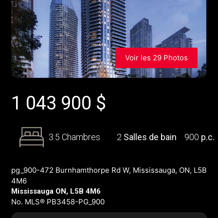
Voir les 29 Photos
1 043 900
$
3.5 Chambres
2
Salles de bain
900
p.c.
pg_900-472 Burnhamthorpe Rd W, Mississauga, ON, L5B
4M6
Mississauga ON, L5B 4M6
No. MLS® PB3458-PG_900