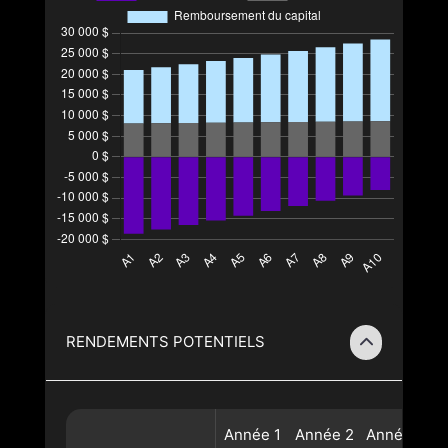
RENDEMENTS POTENTIELS
Année
1
Année
2
Année
3
A