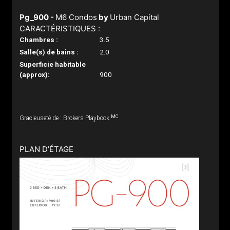
Pg_900 -
M6 Condos
by
Urban Capital
CARACTÉRISTIQUES :
Chambres :
3.5
Salle(s) de bains :
2.0
Superficie habitable
(approx):
900
MC
Gracieuseté de : Brokers Playbook
PLAN D’ÉTAGE