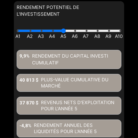
RENDEMENT POTENTIEL DE
L'INVESTISSEMENT
RENDEMENT DU CAPITAL INVESTI
9,9%
CUMULATIF
PLUS-VALUE CUMULATIVE DU
40 813 $
MARCHÉ
REVENUS NETS D'EXPLOITATION
37 870 $
POUR L'ANNÉE
5
RENDEMENT ANNUEL DES
-4,8%
LIQUIDITÉS POUR L'ANNÉE
5