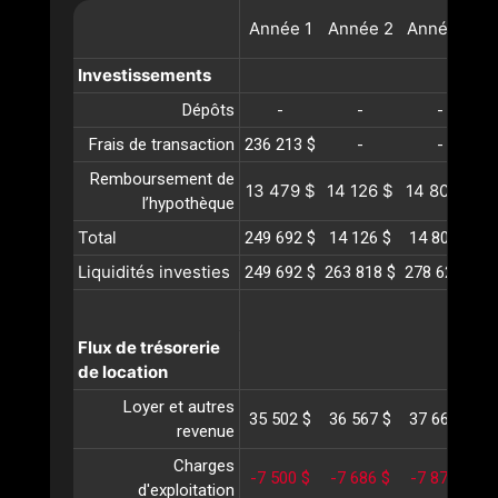
Année
1
Année
2
Année
3
A
Investissements
Dépôts
-
-
-
Frais de transaction
236 213 $
-
-
Remboursement de
13 479 $
14 126 $
14 805 $
1
l’hypothèque
Total
249 692 $
14 126 $
14 805 $
1
Liquidités investies
249 692 $
263 818 $
278 624 $
2
Flux de trésorerie
de location
Loyer et autres
35 502 $
36 567 $
37 664 $
3
revenue
Charges
-7 500 $
-7 686 $
-7 878 $
-
d'exploitation