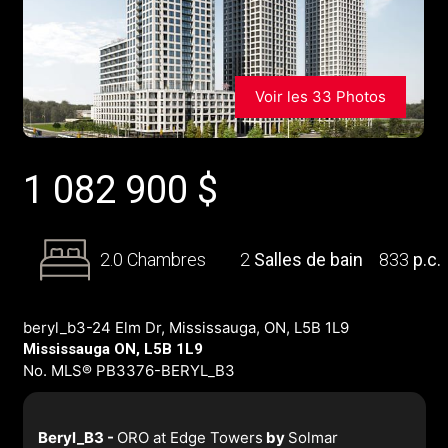
Voir les 33 Photos
1 082 900
$
2.0 Chambres
2
Salles de bain
833
p.c.
beryl_b3-24 Elm Dr, Mississauga, ON, L5B 1L9
Mississauga ON, L5B 1L9
No. MLS® PB3376-BERYL_B3
Beryl_B3 -
ORO at Edge Towers
by
Solmar