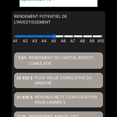
RENDEMENT POTENTIEL DE
L'INVESTISSEMENT
RENDEMENT DU CAPITAL INVESTI
-7,6%
CUMULATIF
PLUS-VALUE CUMULATIVE DU
22 932 $
MARCHÉ
REVENUS NETS D'EXPLOITATION
31 839 $
POUR L'ANNÉE
5
RENDEMENT ANNUEL DES
-7,2%