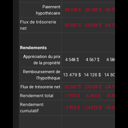
Paiement
-53 939 $
-53 939 $
-53 939 $
-
hypothécaire
Flux de trésorerie
-25 937 $
-25 059 $
-24 153 $
-
net
Rendements
Appréciation du prix
4 548 $
4 567 $
4 586 $
de la propriété
Remboursement de
13 479 $
14 126 $
14 805 $
1
l’hypothèque
Flux de trésorerie net
-25 937 $
-25 059 $
-24 153 $
-
Rendement total
-7 910 $
-6 365 $
-4 761 $
-
Rendement
-7 910 $
-14 275 $
-19 036 $
-
cumulatif