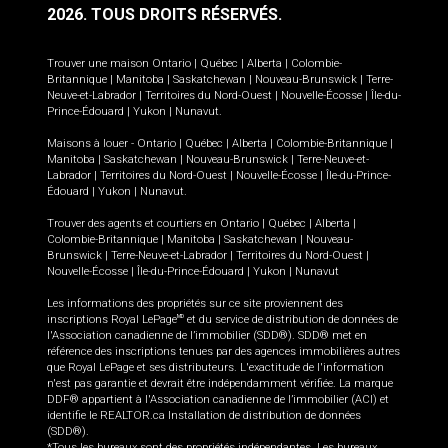
2026.
TOUS DROITS RÉSERVÉS.
Trouver une maison
Ontario
|
Québec
|
Alberta
|
Colombie-
Britannique
|
Manitoba
|
Saskatchewan
|
Nouveau-Brunswick
|
Terre-
Neuve-et-Labrador
|
Territoires du Nord-Ouest
|
Nouvelle-Écosse
|
Île-du-
Prince-Édouard
|
Yukon
|
Nunavut
.
Maisons à louer -
Ontario
|
Québec
|
Alberta
|
Colombie-Britannique
|
Manitoba
|
Saskatchewan
|
Nouveau-Brunswick
|
Terre-Neuve-et-
Labrador
|
Territoires du Nord-Ouest
|
Nouvelle-Écosse
|
Île-du-Prince-
Édouard
|
Yukon
|
Nunavut
.
Trouver des agents et courtiers en
Ontario
|
Québec
|
Alberta
|
Colombie-Britannique
|
Manitoba
|
Saskatchewan
|
Nouveau-
Brunswick
|
Terre-Neuve-et-Labrador
|
Territoires du Nord-Ouest
|
Nouvelle-Écosse
|
Île-du-Prince-Édouard
|
Yukon
|
Nunavut
Les informations des propriétés sur ce site proviennent des
inscriptions Royal LePage
et du service de distribution de données de
MD
l'Association canadienne de l’immobilier (SDD®). SDD® met en
référence des inscriptions tenues par des agences immobilières autres
que Royal LePage et ses distributeurs. L'exactitude de l'information
n'est pas garantie et devrait être indépendamment vérifiée. La marque
DDF® appartient à l'Association canadienne de l’immobilier (ACI) et
identifie le REALTOR.ca Installation de distribution de données
(SDD®).
*Tous les bureaux sont des propriétés indépendantes. Les bureaux