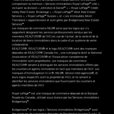
comprenant la mention « Services immobiliers Royal LePage
Ltée »,
MD
incluant sa division « Johnston & Daniel
», « Royal LePage
Credit
MD
MD
Valley Real Estate, Brokerage », « Royal LePage
West Real Estate
MD
Services », « Royal LePage
Sussex », et « Les immeubles Mont-
MD
Tremblant » appartiennent et sont gérés par Bridgemarq Real Estate
Services
.
MD
Les marques de commerce MLS® ainsi que les logos qui s'y
rapportent désignent les services professionnels rendus par les
membres REALTORS® de l'ACI en vue de l'achat, de la vente et de la
location de biens immobiliers dans le cadre d'un système de vente
collaborative.
REALTOR®, REALTORS® et le logo REALTOR® sont des marques
déposées de REALTOR® Canada Inc., une compagnie dont la National
Association of REALTORS® et l'Association canadienne de
l’immobilier sont propriétaires. Les marques de commerce
REALTOR® servent à distinguer les services immobiliers offerts par
les courtiers et agents immobilier en tant que membres de l'ACI. Les
marques d'homologation S.I.A.® /MLS®, Service inter-agences®, et
leurs logos respectifs sont la propriété de l'ACI, et ils servent à
identifier les services immobiliers que fournissent les courtiers et
agents membres de l'ACI.
Royal LePage
est une marque de commerce déposée de la Banque
MD
Royale du Canada, utilisée sous licence par les Services immobiliers
Bridgemarq
.
MD
Bridgemarq
et ses logos / Services immobiliers Bridgemarq
sont
MD
MD
des marques de commerce déposées de Residential Income Fund L.P.