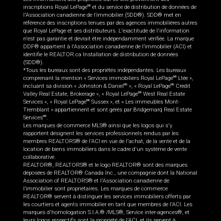
inscriptions Royal LePage
et du service de distribution de données de
MD
l'Association canadienne de l’immobilier (SDD®). SDD® met en
référence des inscriptions tenues par des agences immobilières autres
que Royal LePage et ses distributeurs. L'exactitude de l'information
n'est pas garantie et devrait être indépendamment vérifiée. La marque
DDF® appartient à l'Association canadienne de l’immobilier (ACI) et
identifie le REALTOR.ca Installation de distribution de données
(SDD®).
*Tous les bureaux sont des propriétés indépendantes. Les bureaux
comprenant la mention « Services immobiliers Royal LePage
Ltée »,
MD
incluant sa division « Johnston & Daniel
», « Royal LePage
Credit
MD
MD
Valley Real Estate, Brokerage », « Royal LePage
West Real Estate
MD
Services », « Royal LePage
Sussex », et « Les immeubles Mont-
MD
Tremblant » appartiennent et sont gérés par Bridgemarq Real Estate
Services
.
MD
Les marques de commerce MLS® ainsi que les logos qui s'y
rapportent désignent les services professionnels rendus par les
membres REALTORS® de l'ACI en vue de l'achat, de la vente et de la
location de biens immobiliers dans le cadre d'un système de vente
collaborative.
REALTOR®, REALTORS® et le logo REALTOR® sont des marques
déposées de REALTOR® Canada Inc., une compagnie dont la National
Association of REALTORS® et l'Association canadienne de
l’immobilier sont propriétaires. Les marques de commerce
REALTOR® servent à distinguer les services immobiliers offerts par
les courtiers et agents immobilier en tant que membres de l'ACI. Les
marques d'homologation S.I.A.® /MLS®, Service inter-agences®, et
leurs logos respectifs sont la propriété de l'ACI, et ils servent à