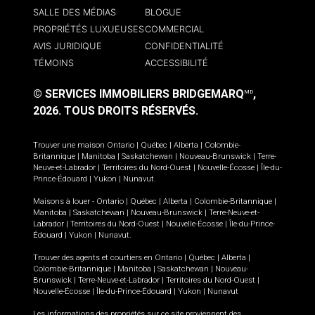
SALLE DES MÉDIAS
BLOGUE
PROPRIÉTÉS LUXUEUSES
COMMERCIAL
AVIS JURIDIQUE
CONFIDENTIALITÉ
TÉMOINS
ACCESSIBILITÉ
© SERVICES IMMOBILIERS BRIDGEMARQ
,
MD
2026.
TOUS DROITS RÉSERVÉS.
Trouver une maison
Ontario
|
Québec
|
Alberta
|
Colombie-
Britannique
|
Manitoba
|
Saskatchewan
|
Nouveau-Brunswick
|
Terre-
Neuve-et-Labrador
|
Territoires du Nord-Ouest
|
Nouvelle-Écosse
|
Île-du-
Prince-Édouard
|
Yukon
|
Nunavut
.
Maisons à louer -
Ontario
|
Québec
|
Alberta
|
Colombie-Britannique
|
Manitoba
|
Saskatchewan
|
Nouveau-Brunswick
|
Terre-Neuve-et-
Labrador
|
Territoires du Nord-Ouest
|
Nouvelle-Écosse
|
Île-du-Prince-
Édouard
|
Yukon
|
Nunavut
.
Trouver des agents et courtiers en
Ontario
|
Québec
|
Alberta
|
Colombie-Britannique
|
Manitoba
|
Saskatchewan
|
Nouveau-
Brunswick
|
Terre-Neuve-et-Labrador
|
Territoires du Nord-Ouest
|
Nouvelle-Écosse
|
Île-du-Prince-Édouard
|
Yukon
|
Nunavut
Les informations des propriétés sur ce site proviennent des