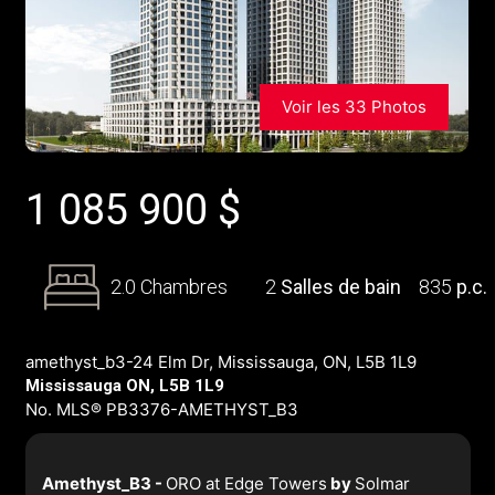
Voir les 33 Photos
1 085 900
$
2.0 Chambres
2
Salles de bain
835
p.c.
amethyst_b3-24 Elm Dr, Mississauga, ON, L5B 1L9
Mississauga ON, L5B 1L9
No. MLS® PB3376-AMETHYST_B3
Amethyst_B3 -
ORO at Edge Towers
by
Solmar