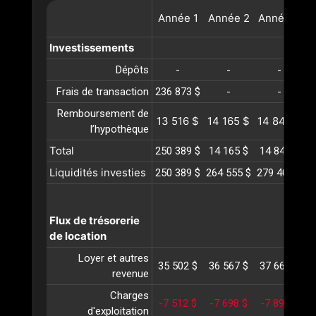
Année
1
Année
2
Année
3
A
Investissements
Dépôts
-
-
-
Frais de transaction
236 873 $
-
-
Remboursement de
13 516 $
14 165 $
14 846 $
1
l’hypothèque
Total
250 389 $
14 165 $
14 846 $
1
Liquidités investies
250 389 $
264 555 $
279 402 $
2
Flux de trésorerie
de location
Loyer et autres
35 502 $
36 567 $
37 664 $
3
revenue
Charges
-7 512 $
-7 698 $
-7 890 $
-
d'exploitation