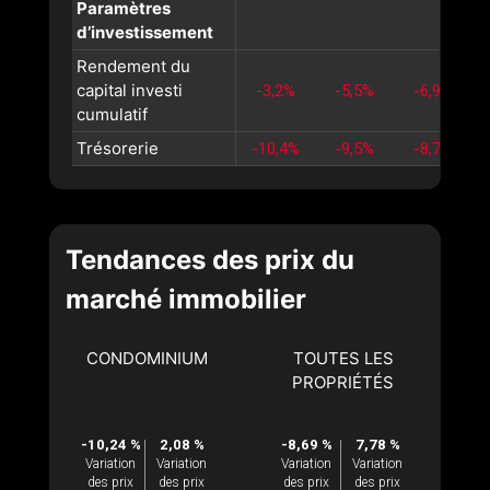
Paramètres
d’investissement
Rendement du
capital investi
-3,2%
-5,5%
-6,9%
cumulatif
Trésorerie
-10,4%
-9,5%
-8,7%
Tendances des prix du
marché immobilier
CONDOMINIUM
TOUTES LES
PROPRIÉTÉS
-10,24 %
2,08 %
-8,69 %
7,78 %
Variation
Variation
Variation
Variation
des prix
des prix
des prix
des prix