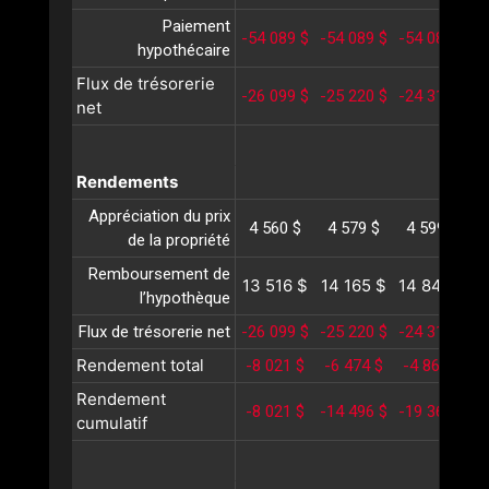
Paiement
-54 089 $
-54 089 $
-54 089 $
-
hypothécaire
Flux de trésorerie
-26 099 $
-25 220 $
-24 315 $
-
net
Rendements
Appréciation du prix
4 560 $
4 579 $
4 599 $
de la propriété
Remboursement de
13 516 $
14 165 $
14 846 $
1
l’hypothèque
Flux de trésorerie net
-26 099 $
-25 220 $
-24 315 $
-
Rendement total
-8 021 $
-6 474 $
-4 869 $
-
Rendement
-8 021 $
-14 496 $
-19 366 $
-
cumulatif