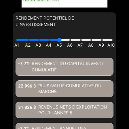
RENDEMENT POTENTIEL DE
L'INVESTISSEMENT
RENDEMENT DU CAPITAL INVESTI
-7,7%
CUMULATIF
PLUS-VALUE CUMULATIVE DU
22 996 $
MARCHÉ
REVENUS NETS D'EXPLOITATION
31 826 $
POUR L'ANNÉE
5
RENDEMENT ANNUEL DES
-7,2%