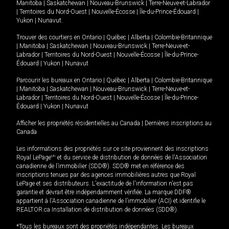
Manitoba
|
Saskatchewan
|
Nouveau-Brunswick
|
Terre-Neuve-et-Labrador
|
Territoires du Nord-Ouest
|
Nouvelle-Écosse
|
Île-du-Prince-Édouard
|
Yukon
|
Nunavut
.
Trouver des courtiers en
Ontario
|
Québec
|
Alberta
|
Colombie-Britannique
|
Manitoba
|
Saskatchewan
|
Nouveau-Brunswick
|
Terre-Neuve-et-
Labrador
|
Territoires du Nord-Ouest
|
Nouvelle-Écosse
|
Île-du-Prince-
Édouard
|
Yukon
|
Nunavut
Parcourir les bureaux en
Ontario
|
Québec
|
Alberta
|
Colombie-Britannique
|
Manitoba
|
Saskatchewan
|
Nouveau-Brunswick
|
Terre-Neuve-et-
Labrador
|
Territoires du Nord-Ouest
|
Nouvelle-Écosse
|
Île-du-Prince-
Édouard
|
Yukon
|
Nunavut
Afficher les propriétés résidentielles au Canada
|
Dernières inscriptions au
Canada
Les informations des propriétés sur ce site proviennent des inscriptions
Royal LePage
MD
et du service de distribution de données de l'Association
canadienne de l’immobilier (SDD®). SDD® met en référence des
inscriptions tenues par des agences immobilières autres que Royal
LePage et ses distributeurs. L'exactitude de l'information n'est pas
garantie et devrait être indépendamment vérifiée. La marque DDF®
appartient à l'Association canadienne de l’immobilier (ACI) et identifie le
REALTOR.ca Installation de distribution de données (SDD®).
*Tous les bureaux sont des propriétés indépendantes. Les bureaux