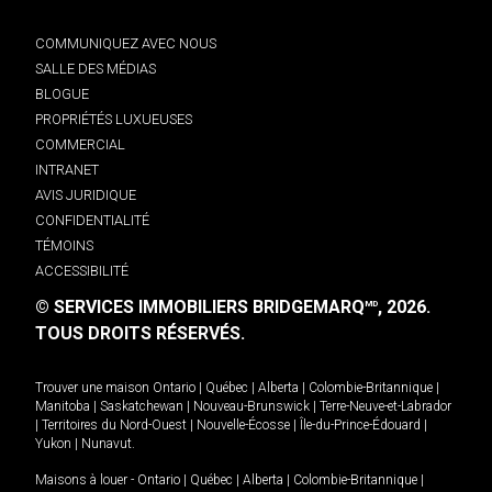
COMMUNIQUEZ AVEC NOUS
SALLE DES MÉDIAS
BLOGUE
PROPRIÉTÉS LUXUEUSES
COMMERCIAL
INTRANET
AVIS JURIDIQUE
CONFIDENTIALITÉ
TÉMOINS
ACCESSIBILITÉ
© SERVICES IMMOBILIERS BRIDGEMARQ
, 2026.
MD
TOUS DROITS RÉSERVÉS.
Trouver une maison
Ontario
|
Québec
|
Alberta
|
Colombie-Britannique
|
Manitoba
|
Saskatchewan
|
Nouveau-Brunswick
|
Terre-Neuve-et-Labrador
|
Territoires du Nord-Ouest
|
Nouvelle-Écosse
|
Île-du-Prince-Édouard
|
Yukon
|
Nunavut
.
Maisons à louer -
Ontario
|
Québec
|
Alberta
|
Colombie-Britannique
|