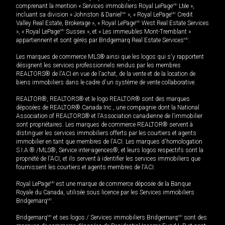
comprenant la mention « Services immobiliers Royal LePage
MD
Ltée »,
incluant sa division « Johnston & Daniel
MD
», « Royal LePage
MD
Credit
Valley Real Estate, Brokerage », « Royal LePage
MD
West Real Estate Services
», « Royal LePage
MD
Sussex », et « Les immeubles Mont-Tremblant »
appartiennent et sont gérés par Bridgemarq Real Estate Services
MD
.
Les marques de commerce MLS® ainsi que les logos qui s'y rapportent
désignent les services professionnels rendus par les membres
REALTORS® de l'ACI en vue de l'achat, de la vente et de la location de
biens immobiliers dans le cadre d'un système de vente collaborative.
REALTOR®, REALTORS® et le logo REALTOR® sont des marques
déposées de REALTOR® Canada Inc., une compagnie dont la National
Association of REALTORS® et l'Association canadienne de l’immobilier
sont propriétaires. Les marques de commerce REALTOR® servent à
distinguer les services immobiliers offerts par les courtiers et agents
immobilier en tant que membres de l'ACI. Les marques d'homologation
S.I.A.® /MLS®, Service inter-agences®, et leurs logos respectifs sont la
propriété de l'ACI, et ils servent à identifier les services immobiliers que
fournissent les courtiers et agents membres de l'ACI.
Royal LePage
MD
est une marque de commerce déposée de la Banque
Royale du Canada, utilisée sous licence par les Services immobiliers
Bridgemarq
MD
.
Bridgemarq
MD
et ses logos / Services immobiliers Bridgemarq
MD
sont des