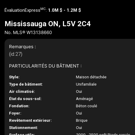
MC
ÉvaluationExpress
:
1.0M $ - 1.2M $
Mississauga ON, L5V 2C4
No. MLS® W13138660
Remarques :
(id:27)
PARTICULARITÉS DU BÂTIMENT :
Style:
Maison détachée
Type de bâtiment:
Unifamiliale
Air climatisé:
Oui
État du sous-sol:
Aménagé
Fondation:
Béton coulé
Foyer:
Oui
Revêtement extérieur:
Brique
Stationnement:
Oui
Surface utile:
2000 - 2500 sqft Pieds carrés