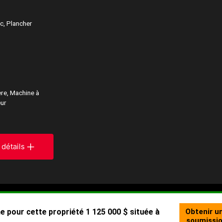
c, Plancher
ère, Machine à
eur
 détails