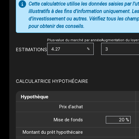
Cette calculatrice utilise les données saisies par l’
illustratifs à des fins d'information uniquement. Les
d'investissement ou autres. Vérifiez tous les champs
pour obtenir des conseils.
Plus-value du marché par année
Augmentation du loyer
ESTIMATIONS
%
CALCULATRICE HYPOTHÉCAIRE
Hypothèque
Prix d'achat
Mise de fonds
%
Montant du prêt hypothécaire