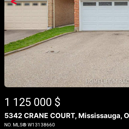
<
1 125 000
$
5342 CRANE COURT, Mississauga, O
NO. MLS® W13138660