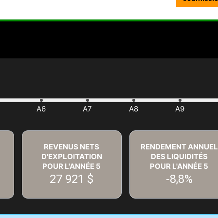
REVENUS NETS
RENDEMENT ANNUEL
D'EXPLOITATION
DES LIQUIDITÉS
POUR L'ANNÉE
5
POUR L'ANNÉE
5
27 921 $
-8,8%