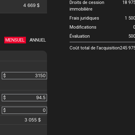
Droits de cession
18 97
4 669 $
immobilière
Frais juridiques
1 50
Modifications
Évaluation
50
MENSUEL
ANNUEL
Coût total de l’acquisition
245 97
$
$
$
3 055 $