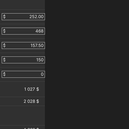
$
$
$
$
$
1 027 $
2 028 $