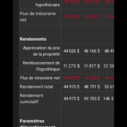
-45 123 $
-45 123 $
-45 123 $
-
hypothécaire
Flux de trésorerie
-10 329 $
-9 252 $
-8 142 $
-
net
Rendements
Appréciation du prix
44 026 $
46 166 $
48 410 $
5
de la propriété
Remboursement de
11 275 $
11 817 $
12 385 $
1
l’hypothèque
Flux de trésorerie net
-10 329 $
-9 252 $
-8 142 $
-
Rendement total
44 973 $
48 731 $
52 653 $
5
Rendement
44 973 $
93 705 $
146 358 $
2
cumulatif
Paramètres