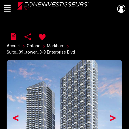
Menu
Live
En Direct
Accueil
Ontario
Markham
Suite_09_tower_3-9 Enterprise Blvd
<
>