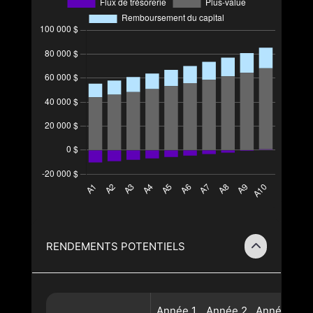
RENDEMENTS POTENTIELS
Année
1
Année
2
Année
3
A