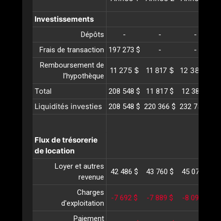
Investissements
Dépôts
-
-
-
Frais de transaction
197 273 $
-
-
Remboursement de
11 275 $
11 817 $
12 385 $
1
l’hypothèque
Total
208 548 $
11 817 $
12 385 $
1
Liquidités investies
208 548 $
220 366 $
232 752 $
2
Flux de trésorerie
de location
Loyer et autres
42 486 $
43 760 $
45 073 $
4
revenue
Charges
-7 692 $
-7 889 $
-8 092 $
-
d'exploitation
Paiement