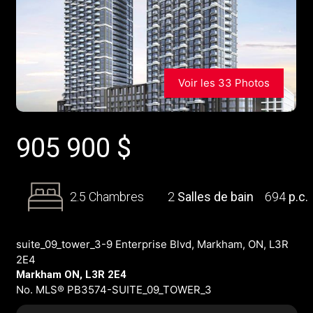
Voir les 33 Photos
905 900
$
2.5 Chambres
2
Salles de bain
694
p.c.
suite_09_tower_3-9 Enterprise Blvd, Markham, ON, L3R
2E4
Markham ON, L3R 2E4
No. MLS® PB3574-SUITE_09_TOWER_3