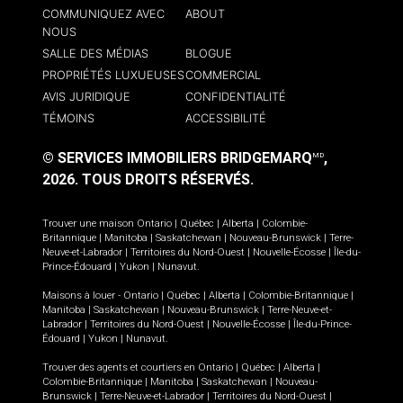
COMMUNIQUEZ AVEC
ABOUT
NOUS
SALLE DES MÉDIAS
BLOGUE
PROPRIÉTÉS LUXUEUSES
COMMERCIAL
AVIS JURIDIQUE
CONFIDENTIALITÉ
TÉMOINS
ACCESSIBILITÉ
© SERVICES IMMOBILIERS BRIDGEMARQ
,
MD
2026.
TOUS DROITS RÉSERVÉS.
Trouver une maison
Ontario
|
Québec
|
Alberta
|
Colombie-
Britannique
|
Manitoba
|
Saskatchewan
|
Nouveau-Brunswick
|
Terre-
Neuve-et-Labrador
|
Territoires du Nord-Ouest
|
Nouvelle-Écosse
|
Île-du-
Prince-Édouard
|
Yukon
|
Nunavut
.
Maisons à louer -
Ontario
|
Québec
|
Alberta
|
Colombie-Britannique
|
Manitoba
|
Saskatchewan
|
Nouveau-Brunswick
|
Terre-Neuve-et-
Labrador
|
Territoires du Nord-Ouest
|
Nouvelle-Écosse
|
Île-du-Prince-
Édouard
|
Yukon
|
Nunavut
.
Trouver des agents et courtiers en
Ontario
|
Québec
|
Alberta
|
Colombie-Britannique
|
Manitoba
|
Saskatchewan
|
Nouveau-
Brunswick
|
Terre-Neuve-et-Labrador
|
Territoires du Nord-Ouest
|