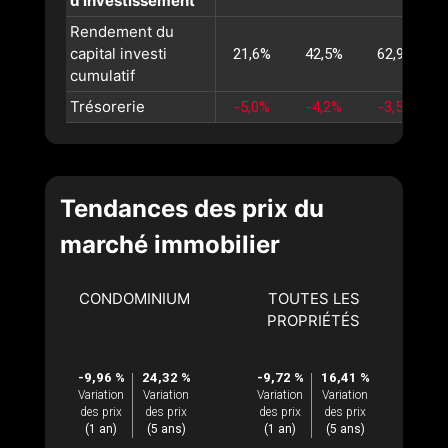
d’investissement
Rendement du
capital investi
21,6%
42,5%
62,9%
cumulatif
Trésorerie
-5,0%
-4,2%
-3,5%
Tendances des prix du
marché immobilier
CONDOMINIUM
TOUTES LES
PROPRIÉTÉS
-9,96 %
24,32 %
-9,72 %
16,41 %
Variation
Variation
Variation
Variation
des prix
des prix
des prix
des prix
(1 an)
(5 ans)
(1 an)
(5 ans)