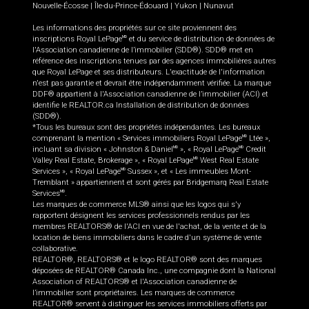
Nouvelle-Écosse
|
Île-du-Prince-Édouard
|
Yukon
|
Nunavut
Les informations des propriétés sur ce site proviennent des
inscriptions Royal LePage
et du service de distribution de données de
MD
l'Association canadienne de l’immobilier (SDD®). SDD® met en
référence des inscriptions tenues par des agences immobilières autres
que Royal LePage et ses distributeurs. L'exactitude de l'information
n'est pas garantie et devrait être indépendamment vérifiée. La marque
DDF® appartient à l'Association canadienne de l’immobilier (ACI) et
identifie le REALTOR.ca Installation de distribution de données
(SDD®).
*Tous les bureaux sont des propriétés indépendantes. Les bureaux
comprenant la mention « Services immobiliers Royal LePage
Ltée »,
MD
incluant sa division « Johnston & Daniel
», « Royal LePage
Credit
MD
MD
Valley Real Estate, Brokerage », « Royal LePage
West Real Estate
MD
Services », « Royal LePage
Sussex », et « Les immeubles Mont-
MD
Tremblant » appartiennent et sont gérés par Bridgemarq Real Estate
Services
.
MD
Les marques de commerce MLS® ainsi que les logos qui s'y
rapportent désignent les services professionnels rendus par les
membres REALTORS® de l'ACI en vue de l'achat, de la vente et de la
location de biens immobiliers dans le cadre d'un système de vente
collaborative.
REALTOR®, REALTORS® et le logo REALTOR® sont des marques
déposées de REALTOR® Canada Inc., une compagnie dont la National
Association of REALTORS® et l'Association canadienne de
l’immobilier sont propriétaires. Les marques de commerce
REALTOR® servent à distinguer les services immobiliers offerts par