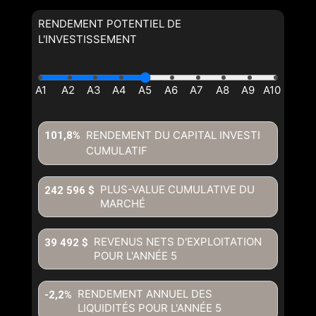
RENDEMENT POTENTIEL DE
L'INVESTISSEMENT
RENDEMENT DU CAPITAL INVESTI
101,8%
CUMULATIF
PLUS-VALUE CUMULATIVE DU
242 596 $
MARCHÉ
REVENUS NETS D'EXPLOITATION
39 492 $
POUR L'ANNÉE
5
RENDEMENT ANNUEL DES
-2,2%
LIQUIDITÉS POUR L'ANNÉE
5