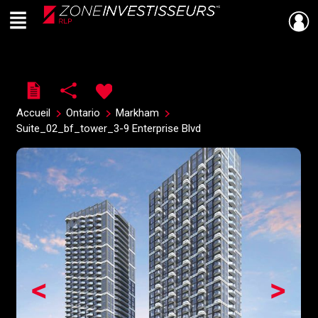
Menu
Live
En Direct
Accueil
Ontario
Markham
Suite_02_bf_tower_3-9 Enterprise Blvd
<
>