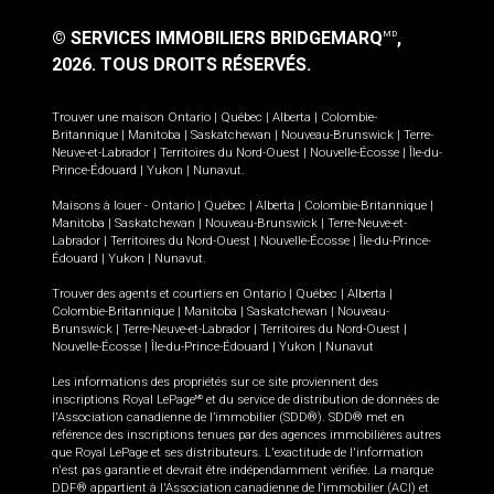
© SERVICES IMMOBILIERS BRIDGEMARQ
,
MD
2026.
TOUS DROITS RÉSERVÉS.
Trouver une maison
Ontario
|
Québec
|
Alberta
|
Colombie-
Britannique
|
Manitoba
|
Saskatchewan
|
Nouveau-Brunswick
|
Terre-
Neuve-et-Labrador
|
Territoires du Nord-Ouest
|
Nouvelle-Écosse
|
Île-du-
Prince-Édouard
|
Yukon
|
Nunavut
.
Maisons à louer -
Ontario
|
Québec
|
Alberta
|
Colombie-Britannique
|
Manitoba
|
Saskatchewan
|
Nouveau-Brunswick
|
Terre-Neuve-et-
Labrador
|
Territoires du Nord-Ouest
|
Nouvelle-Écosse
|
Île-du-Prince-
Édouard
|
Yukon
|
Nunavut
.
Trouver des agents et courtiers en
Ontario
|
Québec
|
Alberta
|
Colombie-Britannique
|
Manitoba
|
Saskatchewan
|
Nouveau-
Brunswick
|
Terre-Neuve-et-Labrador
|
Territoires du Nord-Ouest
|
Nouvelle-Écosse
|
Île-du-Prince-Édouard
|
Yukon
|
Nunavut
Les informations des propriétés sur ce site proviennent des
inscriptions Royal LePage
et du service de distribution de données de
MD
l'Association canadienne de l’immobilier (SDD®). SDD® met en
référence des inscriptions tenues par des agences immobilières autres
que Royal LePage et ses distributeurs. L'exactitude de l'information
n'est pas garantie et devrait être indépendamment vérifiée. La marque
DDF® appartient à l'Association canadienne de l’immobilier (ACI) et