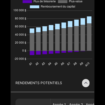
RENDEMENTS POTENTIELS
Année
1
Année
2
Année
3
A