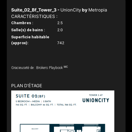
Suite_02_Bf_Tower_3 -
UnionCity
by
Metropia
CARACTÉRISTIQUES :
Chambres :
2.5
Salle(s) de bains :
2.0
Superficie habitable
(approx):
742
MC
Gracieuseté de : Brokers Playbook
PLAN D’ÉTAGE