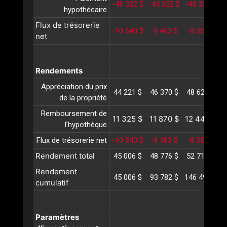
-45 322 $
-45 322 $
-45 322 $
-
hypothécaire
Flux de trésorerie
-10 540 $
-9 463 $
-8 354 $
-
net
Rendements
Appréciation du prix
44 221 $
46 370 $
48 623 $
5
de la propriété
Remboursement de
11 325 $
11 870 $
12 440 $
1
l’hypothèque
Flux de trésorerie net
-10 540 $
-9 463 $
-8 354 $
-
Rendement total
45 006 $
48 776 $
52 710 $
5
Rendement
45 006 $
93 782 $
146 493 $
2
cumulatif
Paramètres