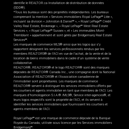
identifie le REALTOR.ca Installation de distribution de données
(SDD®).
*Tous les bureaux sont des propriétés indépendantes. Les bureaux
comprenant la mention « Services immobiliers Royal LePage
Ltée »,
MD
incluant sa division « Johnston & Daniel
», « Royal LePage
Credit
MD
MD
Valley Real Estate, Brokerage », « Royal LePage
West Real Estate
MD
Services », « Royal LePage
Sussex », et « Les immeubles Mont-
MD
Tremblant » appartiennent et sont gérés par Bridgemarq Real Estate
Services
.
MD
Les marques de commerce MLS® ainsi que les logos qui s'y
rapportent désignent les services professionnels rendus par les
membres REALTORS® de l'ACI en vue de l'achat, de la vente et de la
location de biens immobiliers dans le cadre d'un système de vente
collaborative.
REALTOR®, REALTORS® et le logo REALTOR® sont des marques
déposées de REALTOR® Canada Inc., une compagnie dont la National
Association of REALTORS® et l'Association canadienne de
l’immobilier sont propriétaires. Les marques de commerce
REALTOR® servent à distinguer les services immobiliers offerts par
les courtiers et agents immobilier en tant que membres de l'ACI. Les
marques d'homologation S.I.A.® /MLS®, Service inter-agences®, et
leurs logos respectifs sont la propriété de l'ACI, et ils servent à
identifier les services immobiliers que fournissent les courtiers et
agents membres de l'ACI.
Royal LePage
est une marque de commerce déposée de la Banque
MD
Royale du Canada, utilisée sous licence par les Services immobiliers
Bridgemarq
.
MD