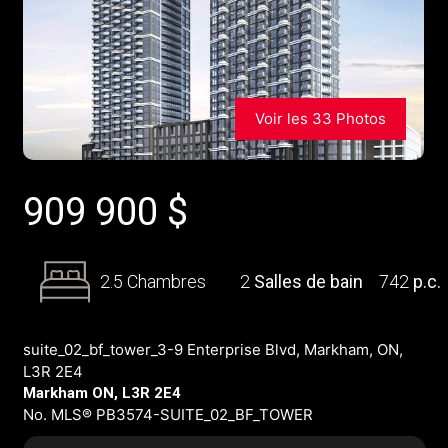
Voir les 33 Photos
909 900
$
2.5 Chambres
2
Salles de bain
742
p.c.
suite_02_bf_tower_3-9 Enterprise Blvd, Markham, ON,
L3R 2E4
Markham ON, L3R 2E4
No. MLS® PB3574-SUITE_02_BF_TOWER