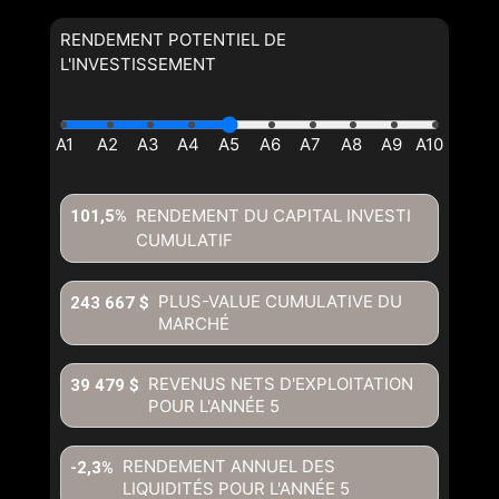
RENDEMENT POTENTIEL DE
L'INVESTISSEMENT
RENDEMENT DU CAPITAL INVESTI
101,5%
CUMULATIF
PLUS-VALUE CUMULATIVE DU
243 667 $
MARCHÉ
REVENUS NETS D'EXPLOITATION
39 479 $
POUR L'ANNÉE
5
RENDEMENT ANNUEL DES
-2,3%
LIQUIDITÉS POUR L'ANNÉE
5