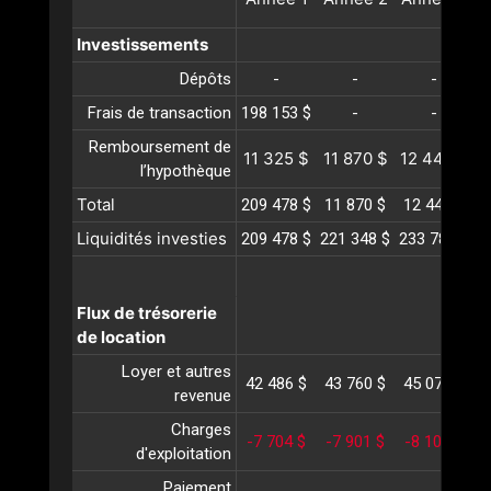
Investissements
Dépôts
-
-
-
Frais de transaction
198 153 $
-
-
Remboursement de
11 325 $
11 870 $
12 440 $
1
l’hypothèque
Total
209 478 $
11 870 $
12 440 $
1
Liquidités investies
209 478 $
221 348 $
233 789 $
2
Flux de trésorerie
de location
Loyer et autres
42 486 $
43 760 $
45 073 $
4
revenue
Charges
-7 704 $
-7 901 $
-8 105 $
-
d'exploitation
Paiement