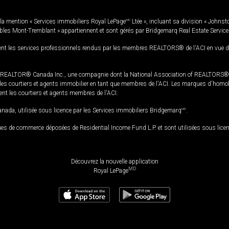
la mention « Services immobiliers Royal LePage
MD
Ltée », incluant sa division « Johnst
bles Mont-Tremblant » appartiennent et sont gérés par Bridgemarq Real Estate Servic
 les services professionnels rendus par les membres REALTORS® de l'ACI en vue de l'a
TOR® Canada Inc., une compagnie dont la National Association of REALTORS® et l'
s courtiers et agents immobilier en tant que membres de l'ACI. Les marques d'homolog
ssent les courtiers et agents membres de l'ACI.
da, utilisée sous licence par les Services immobiliers Bridgemarq
MD
.
s de commerce déposées de Residential Income Fund L.P. et sont utilisées sous lice
Découvrez la nouvelle application
MD
Royal LePage