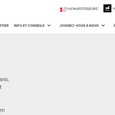
ZoneInvestisseurs RLP
RTIER
INFO ET CONSEILS
JOIGNEZ-VOUS À NOUS
rio,
t
en