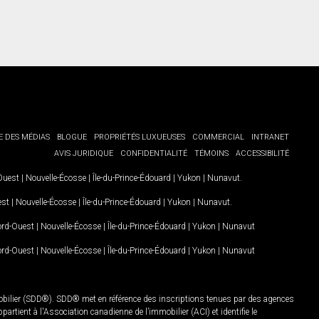
E DES MÉDIAS
BLOGUE
PROPRIÉTÉS LUXUEUSES
COMMERCIAL
INTRANET
AVIS JURIDIQUE
CONFIDENTIALITÉ
TÉMOINS
ACCESSIBILITÉ
-Ouest
|
Nouvelle-Écosse
|
Île-du-Prince-Édouard
|
Yukon
|
Nunavut
.
est
|
Nouvelle-Écosse
|
Île-du-Prince-Édouard
|
Yukon
|
Nunavut
.
Nord-Ouest
|
Nouvelle-Écosse
|
Île-du-Prince-Édouard
|
Yukon
|
Nunavut
Nord-Ouest
|
Nouvelle-Écosse
|
Île-du-Prince-Édouard
|
Yukon
|
Nunavut
mobilier (SDD®). SDD® met en référence des inscriptions tenues par des agences
rtient à l'Association canadienne de l’immobilier (ACI) et identifie le