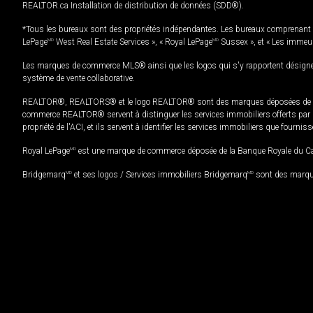
REALTOR.ca Installation de distribution de données (SDD®).
*Tous les bureaux sont des propriétés indépendantes. Les bureaux comprenant 
LePage
MD
West Real Estate Services », « Royal LePage
MD
Sussex », et « Les immeu
Les marques de commerce MLS® ainsi que les logos qui s'y rapportent désignent
système de vente collaborative.
REALTOR®, REALTORS® et le logo REALTOR® sont des marques déposées de REAL
commerce REALTOR® servent à distinguer les services immobiliers offerts par le
propriété de l'ACI, et ils servent à identifier les services immobiliers que fourni
Royal LePage
MD
est une marque de commerce déposée de la Banque Royale du Cana
Bridgemarq
MD
et ses logos / Services immobiliers Bridgemarq
MD
sont des marque