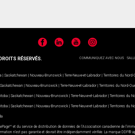
Facebook
LinkedIn
YouTube
Instagram
ROITS RÉSERVÉS.
COMMUNIQUEZ AVEC NOUS
SALL
a
|
Saskatchewan
|
Nouveau-Brunswick
|
Terre-Neuve-et-Labrador
|
Territoires du Nord
Saskatchewan
|
Nouveau-Brunswick
|
Terre-Neuve-et-Labrador
|
Territoires du Nord-Ou
itoba
|
Saskatchewan
|
Nouveau-Brunswick
|
Terre-Neuve-et-Labrador
|
Territoires du 
itoba
|
Saskatchewan
|
Nouveau-Brunswick
|
Terre-Neuve-et-Labrador
|
Territoires du 
da
LePage
MD
et du service de distribution de données de l'Association canadienne de l’im
rmation n'est pas garantie et devrait être indépendamment vérifiée. La marque DDF® appa