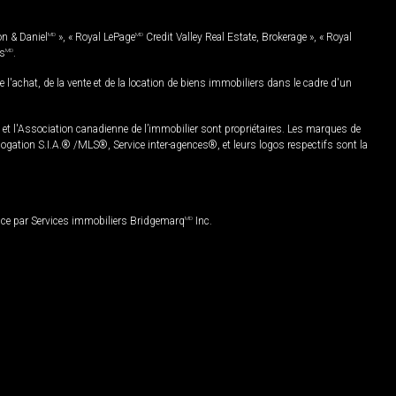
on & Daniel
MD
», « Royal LePage
MD
Credit Valley Real Estate, Brokerage », « Royal
es
MD
.
chat, de la vente et de la location de biens immobiliers dans le cadre d'un
Association canadienne de l’immobilier sont propriétaires. Les marques de
ation S.I.A.® /MLS®, Service inter-agences®, et leurs logos respectifs sont la
nce par Services immobiliers Bridgemarq
MD
Inc.