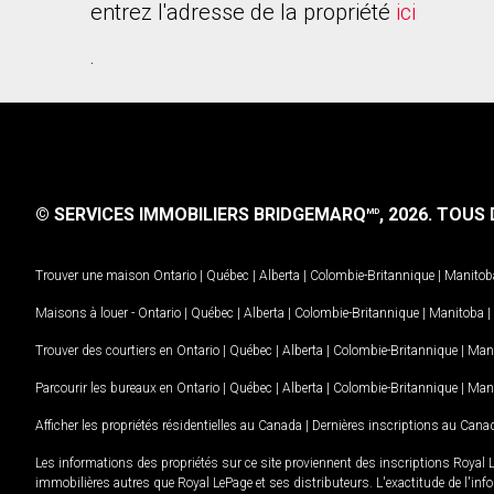
entrez l'adresse de la propriété
ici
.
© SERVICES IMMOBILIERS BRIDGEMARQ
, 2026.
TOUS D
MD
Trouver une maison
Ontario
|
Québec
|
Alberta
|
Colombie-Britannique
|
Manitob
Maisons à louer -
Ontario
|
Québec
|
Alberta
|
Colombie-Britannique
|
Manitoba
|
Trouver des courtiers en
Ontario
|
Québec
|
Alberta
|
Colombie-Britannique
|
Man
Parcourir les bureaux en
Ontario
|
Québec
|
Alberta
|
Colombie-Britannique
|
Man
Afficher les propriétés résidentielles au Canada
|
Dernières inscriptions au Cana
Les informations des propriétés sur ce site proviennent des inscriptions Royal 
immobilières autres que Royal LePage et ses distributeurs. L'exactitude de l'info