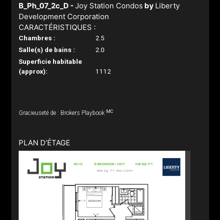
B_Ph_07_2c_D -
Joy Station Condos
by
Liberty
Development Corporation
CARACTÉRISTIQUES :
Chambres :
2.5
Salle(s) de bains :
2.0
Superficie habitable
(approx):
1112
MC
Gracieuseté de : Brokers Playbook
PLAN D’ÉTAGE