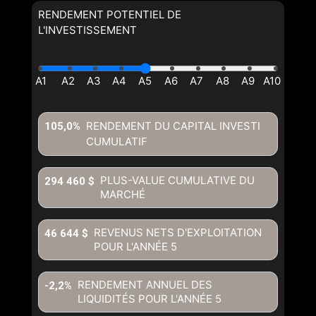
RENDEMENT POTENTIEL DE
L'INVESTISSEMENT
RENDEMENT DU CAPITAL INVESTI
105,0%
CUMULATIF
PLUS-VALUE CUMULATIVE DU
294 460 $
MARCHÉ
REVENUS NETS D'EXPLOITATION
46 644 $
POUR L'ANNÉE
5
RENDEMENT ANNUEL DES
-2,2%
LIQUIDITÉS POUR L'ANNÉE
5