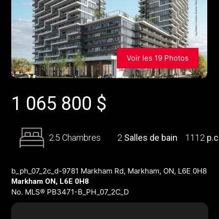
Voir les 19 Photos
1 065 800
$
2.5 Chambres
2
Salles de bain
1112
p.c
b_ph_07_2c_d-9781 Markham Rd, Markham, ON, L6E 0H8
Markham ON, L6E 0H8
No. MLS® PB3471-B_PH_07_2C_D