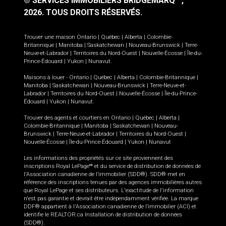
© SERVICES IMMOBILIERS BRIDGEMARQ
,
2026.
TOUS DROITS RÉSERVÉS.
Trouver une maison
Ontario
|
Québec
|
Alberta
|
Colombie-
Britannique
|
Manitoba
|
Saskatchewan
|
Nouveau-Brunswick
|
Terre-
Neuve-et-Labrador
|
Territoires du Nord-Ouest
|
Nouvelle-Écosse
|
Île-du-
Prince-Édouard
|
Yukon
|
Nunavut
.
Maisons à louer -
Ontario
|
Québec
|
Alberta
|
Colombie-Britannique
|
Manitoba
|
Saskatchewan
|
Nouveau-Brunswick
|
Terre-Neuve-et-
Labrador
|
Territoires du Nord-Ouest
|
Nouvelle-Écosse
|
Île-du-Prince-
Édouard
|
Yukon
|
Nunavut
.
Trouver des agents et courtiers en
Ontario
|
Québec
|
Alberta
|
Colombie-Britannique
|
Manitoba
|
Saskatchewan
|
Nouveau-
Brunswick
|
Terre-Neuve-et-Labrador
|
Territoires du Nord-Ouest
|
Nouvelle-Écosse
|
Île-du-Prince-Édouard
|
Yukon
|
Nunavut
Les informations des propriétés sur ce site proviennent des
inscriptions Royal LePage
et du service de distribution de données de
MD
l'Association canadienne de l’immobilier (SDD®). SDD® met en
référence des inscriptions tenues par des agences immobilières autres
que Royal LePage et ses distributeurs. L'exactitude de l'information
n'est pas garantie et devrait être indépendamment vérifiée. La marque
DDF® appartient à l'Association canadienne de l’immobilier (ACI) et
identifie le REALTOR.ca Installation de distribution de données
(SDD®).