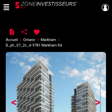
Menu
Live
En Direct
Accueil
Ontario
Markham
B_ph_07_2c_d-9781 Markham Rd
<
>