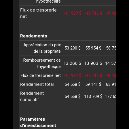
hypothécaire
Flux de trésorerie
-11 987 $
-10 716 $
-9 407 $
-
net
Rendements
Appréciation du prix
53 290 $
55 954 $
58 752 $
6
de la propriété
Remboursement de
13 266 $
13 903 $
14 572 $
1
l’hypothèque
Flux de trésorerie net
-11 987 $
-10 716 $
-9 407 $
-
Rendement total
54 568 $
59 141 $
63 917 $
6
Rendement
54 568 $
113 709 $
177 626 $
2
cumulatif
Paramètres
d’investissement