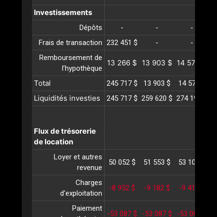
Investissements
Dépôts
-
-
-
Frais de transaction
232 451 $
-
-
Remboursement de
13 266 $
13 903 $
14 572 $
1
l’hypothèque
Total
245 717 $
13 903 $
14 572 $
1
Liquidités investies
245 717 $
259 620 $
274 192 $
2
Flux de trésorerie
de location
Loyer et autres
50 052 $
51 553 $
53 100 $
5
revenue
Charges
-8 952 $
-9 182 $
-9 419 $
-
d'exploitation
Paiement
-53 087 $
-53 087 $
-53 087 $
-