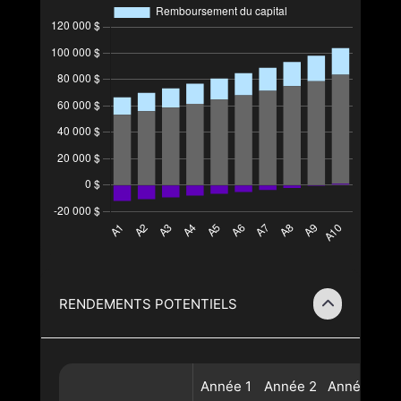
RENDEMENTS POTENTIELS
Année
1
Année
2
Année
3
A