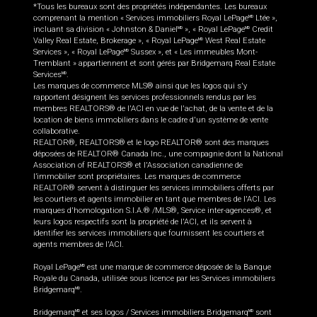
*Tous les bureaux sont des propriétés indépendantes. Les bureaux
comprenant la mention « Services immobiliers Royal LePage
Ltée »,
MD
incluant sa division « Johnston & Daniel
», « Royal LePage
Credit
MD
MD
Valley Real Estate, Brokerage », « Royal LePage
West Real Estate
MD
Services », « Royal LePage
Sussex », et « Les immeubles Mont-
MD
Tremblant » appartiennent et sont gérés par Bridgemarq Real Estate
Services
.
MD
Les marques de commerce MLS® ainsi que les logos qui s'y
rapportent désignent les services professionnels rendus par les
membres REALTORS® de l'ACI en vue de l'achat, de la vente et de la
location de biens immobiliers dans le cadre d'un système de vente
collaborative.
REALTOR®, REALTORS® et le logo REALTOR® sont des marques
déposées de REALTOR® Canada Inc., une compagnie dont la National
Association of REALTORS® et l'Association canadienne de
l’immobilier sont propriétaires. Les marques de commerce
REALTOR® servent à distinguer les services immobiliers offerts par
les courtiers et agents immobilier en tant que membres de l'ACI. Les
marques d'homologation S.I.A.® /MLS®, Service inter-agences®, et
leurs logos respectifs sont la propriété de l'ACI, et ils servent à
identifier les services immobiliers que fournissent les courtiers et
agents membres de l'ACI.
Royal LePage
est une marque de commerce déposée de la Banque
MD
Royale du Canada, utilisée sous licence par les Services immobiliers
Bridgemarq
.
MD
Bridgemarq
et ses logos / Services immobiliers Bridgemarq
sont
MD
MD