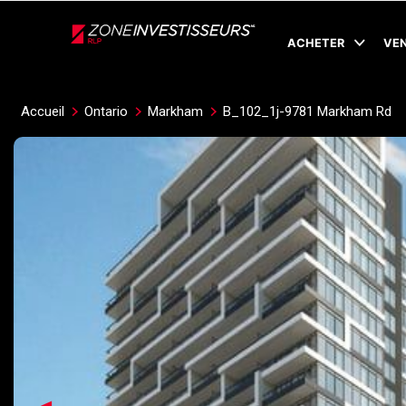
Live
En Direct
ACHETER
VE
Accueil
Ontario
Markham
B_102_1j-9781 Markham Rd