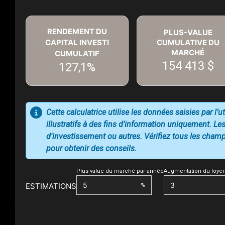
RENDEMENT DU
PLUS-VALUE
CAPITAL INVESTI
CUMULATIVE DU
MARCHÉ
CUMULATIF
154 413 $
127,1%
Cette calculatrice utilise les données saisies par l’
illustratifs à des fins d'information uniquement. Les
d'investissement ou autres. Vérifiez tous les champs
pour obtenir des conseils.
Plus-value du marché par année
Augmentation du loyer
ESTIMATIONS
%