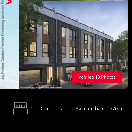
>
Voir les 19 Photos
1.0 Chambres
1
Salle de bain
576
p.c.