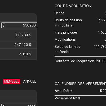
COÛT D’ACQUISITION
Dépôt
Droits de cession
7 65
$
immobilière
Frais juridiques
1 50
111 780 $
Modifications
447 120 $
Solde de la mise
111 78
de fonds
2 319 $
Coût total de l’acquisition
120 93
MENSUEL
ANNUEL
CALENDRIER DES VERSEMEN
Avec l’offre
5 0
Versement total