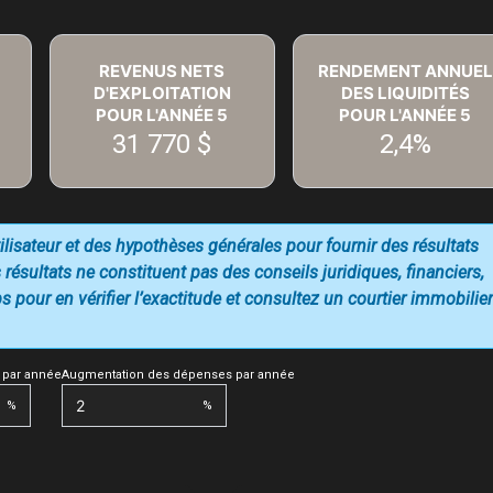
REVENUS NETS
RENDEMENT ANNUEL
D'EXPLOITATION
DES LIQUIDITÉS
POUR L'ANNÉE
5
POUR L'ANNÉE
5
31 770 $
2,4%
utilisateur et des hypothèses générales pour fournir des résultats
 résultats ne constituent pas des conseils juridiques, financiers,
 pour en vérifier l’exactitude et consultez un courtier immobilier
 par année
Augmentation des dépenses par année
%
%