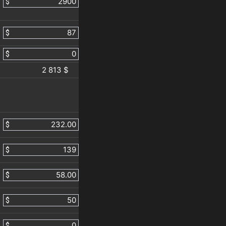
$
$
$
2 813 $
$
$
$
$
$