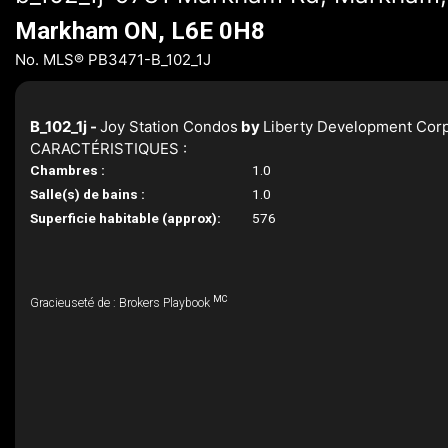
Markham ON, L6E 0H8
No. MLS® PB3471-B_102_1J
B_102_1j -
Joy Station Condos
by
Liberty Development Corp
CARACTÉRISTIQUES :
Chambres :
1.0
Salle(s) de bains :
1.0
Superficie habitable (approx):
576
MC
Gracieuseté de : Brokers Playbook