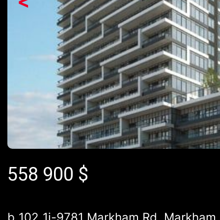
<
558 900
$
b_102_1j-9781 Markham Rd, Markham