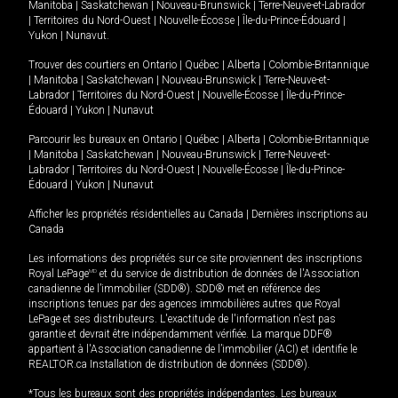
Manitoba
|
Saskatchewan
|
Nouveau-Brunswick
|
Terre-Neuve-et-Labrador
|
Territoires du Nord-Ouest
|
Nouvelle-Écosse
|
Île-du-Prince-Édouard
|
Yukon
|
Nunavut
.
Trouver des courtiers en
Ontario
|
Québec
|
Alberta
|
Colombie-Britannique
|
Manitoba
|
Saskatchewan
|
Nouveau-Brunswick
|
Terre-Neuve-et-
Labrador
|
Territoires du Nord-Ouest
|
Nouvelle-Écosse
|
Île-du-Prince-
Édouard
|
Yukon
|
Nunavut
Parcourir les bureaux en
Ontario
|
Québec
|
Alberta
|
Colombie-Britannique
|
Manitoba
|
Saskatchewan
|
Nouveau-Brunswick
|
Terre-Neuve-et-
Labrador
|
Territoires du Nord-Ouest
|
Nouvelle-Écosse
|
Île-du-Prince-
Édouard
|
Yukon
|
Nunavut
Afficher les propriétés résidentielles au Canada
|
Dernières inscriptions au
Canada
Les informations des propriétés sur ce site proviennent des inscriptions
Royal LePage
MD
et du service de distribution de données de l'Association
canadienne de l’immobilier (SDD®). SDD® met en référence des
inscriptions tenues par des agences immobilières autres que Royal
LePage et ses distributeurs. L'exactitude de l'information n'est pas
garantie et devrait être indépendamment vérifiée. La marque DDF®
appartient à l'Association canadienne de l’immobilier (ACI) et identifie le
REALTOR.ca Installation de distribution de données (SDD®).
*Tous les bureaux sont des propriétés indépendantes. Les bureaux