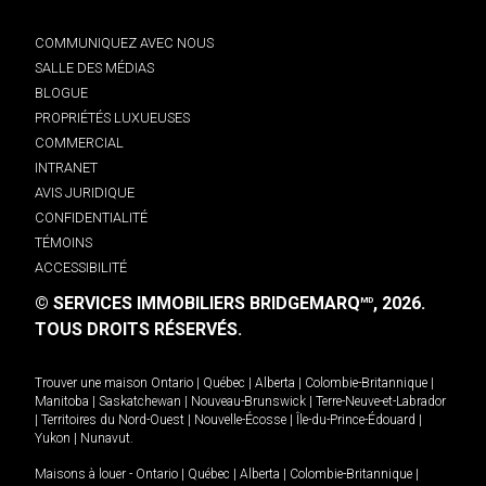
COMMUNIQUEZ AVEC NOUS
SALLE DES MÉDIAS
BLOGUE
PROPRIÉTÉS LUXUEUSES
COMMERCIAL
INTRANET
AVIS JURIDIQUE
CONFIDENTIALITÉ
TÉMOINS
ACCESSIBILITÉ
© SERVICES IMMOBILIERS BRIDGEMARQ
, 2026.
MD
TOUS DROITS RÉSERVÉS.
Trouver une maison
Ontario
|
Québec
|
Alberta
|
Colombie-Britannique
|
Manitoba
|
Saskatchewan
|
Nouveau-Brunswick
|
Terre-Neuve-et-Labrador
|
Territoires du Nord-Ouest
|
Nouvelle-Écosse
|
Île-du-Prince-Édouard
|
Yukon
|
Nunavut
.
Maisons à louer -
Ontario
|
Québec
|
Alberta
|
Colombie-Britannique
|