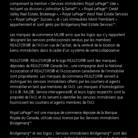
comprenant la mention « Services immobiliers Royal LePage
MD
Ltée »,
incluant sa division « Johnston & Daniel
MD
», « Royal LePage
MD
Credit
Valley Real Estate, Brokerage », « Royal LePage
MD
West Real Estate Services
», « Royal LePage
MD
Sussex », et « Les immeubles Mont-Tremblant »
appartiennent et sont gérés par Bridgemarq Real Estate Services
MD
.
Les marques de commerce MLS® ainsi que les logos qui s'y rapportent
désignent les services professionnels rendus par les membres
REALTORS® de l'ACI en vue de l'achat, de la vente et de la location de
biens immobiliers dans le cadre d'un système de vente collaborative.
REALTOR®, REALTORS® et le logo REALTOR® sont des marques
déposées de REALTOR® Canada Inc., une compagnie dont la National
Association of REALTORS® et l'Association canadienne de l’immobilier
sont propriétaires. Les marques de commerce REALTOR® servent à
distinguer les services immobiliers offerts par les courtiers et agents
immobilier en tant que membres de l'ACI. Les marques d'homologation
S.I.A.® /MLS®, Service inter-agences®, et leurs logos respectifs sont la
propriété de l'ACI, et ils servent à identifier les services immobiliers que
fournissent les courtiers et agents membres de l'ACI.
Royal LePage
MD
est une marque de commerce déposée de la Banque
Royale du Canada, utilisée sous licence par les Services immobiliers
Bridgemarq
MD
.
Bridgemarq
MD
et ses logos / Services immobiliers Bridgemarq
MD
sont des