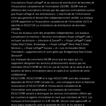
inscriptions Royal LePage
et du service de distribution de données de
MD
l'Association canadienne de l’immobilier (SDD®). SDD® met en
référence des inscriptions tenues par des agences immobilières autres
que Royal LePage et ses distributeurs. L'exactitude de l'information
n'est pas garantie et devrait être indépendamment vérifiée. La marque
DDF® appartient à l'Association canadienne de l’immobilier (ACI) et
identifie le REALTOR.ca Installation de distribution de données
(SDD®).
*Tous les bureaux sont des propriétés indépendantes. Les bureaux
comprenant la mention « Services immobiliers Royal LePage
Ltée »,
MD
incluant sa division « Johnston & Daniel
», « Royal LePage
Credit
MD
MD
Valley Real Estate, Brokerage », « Royal LePage
West Real Estate
MD
Services », « Royal LePage
Sussex », et « Les immeubles Mont-
MD
Tremblant » appartiennent et sont gérés par Bridgemarq Real Estate
Services
.
MD
Les marques de commerce MLS® ainsi que les logos qui s'y
rapportent désignent les services professionnels rendus par les
membres REALTORS® de l'ACI en vue de l'achat, de la vente et de la
location de biens immobiliers dans le cadre d'un système de vente
collaborative.
REALTOR®, REALTORS® et le logo REALTOR® sont des marques
déposées de REALTOR® Canada Inc., une compagnie dont la National
Association of REALTORS® et l'Association canadienne de
l’immobilier sont propriétaires. Les marques de commerce
REALTOR® servent à distinguer les services immobiliers offerts par
les courtiers et agents immobilier en tant que membres de l'ACI. Les
marques d'homologation S.I.A.® /MLS®, Service inter-agences®, et
leurs logos respectifs sont la propriété de l'ACI, et ils servent à