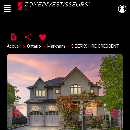
Menu
Live
En Direct
Accueil
Ontario
Markham
9 BERKSHIRE CRESCENT
<
>