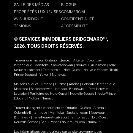
SALLE DES MÉDIAS
BLOGUE
PROPRIÉTÉS LUXUEUSES
COMMERCIAL
AVIS JURIDIQUE
CONFIDENTIALITÉ
TÉMOINS
ACCESSIBILITÉ
© SERVICES IMMOBILIERS BRIDGEMARQ
,
MD
2026.
TOUS DROITS RÉSERVÉS.
Trouver une maison
Ontario
|
Québec
|
Alberta
|
Colombie-
Britannique
|
Manitoba
|
Saskatchewan
|
Nouveau-Brunswick
|
Terre-
Neuve-et-Labrador
|
Territoires du Nord-Ouest
|
Nouvelle-Écosse
|
Île-du-
Prince-Édouard
|
Yukon
|
Nunavut
.
Maisons à louer -
Ontario
|
Québec
|
Alberta
|
Colombie-Britannique
|
Manitoba
|
Saskatchewan
|
Nouveau-Brunswick
|
Terre-Neuve-et-
Labrador
|
Territoires du Nord-Ouest
|
Nouvelle-Écosse
|
Île-du-Prince-
Édouard
|
Yukon
|
Nunavut
.
Trouver des agents et courtiers en
Ontario
|
Québec
|
Alberta
|
Colombie-Britannique
|
Manitoba
|
Saskatchewan
|
Nouveau-
Brunswick
|
Terre-Neuve-et-Labrador
|
Territoires du Nord-Ouest
|
Nouvelle-Écosse
|
Île-du-Prince-Édouard
|
Yukon
|
Nunavut
Les informations des propriétés sur ce site proviennent des