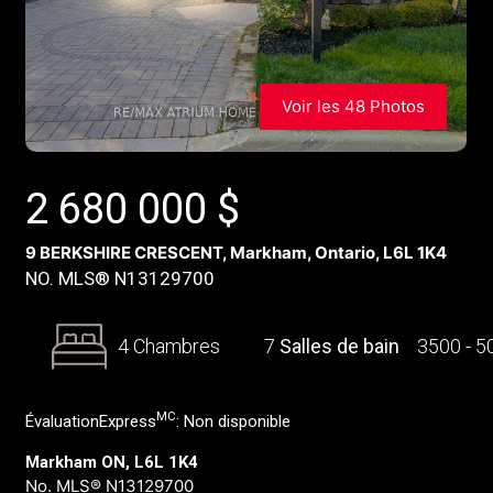
Voir les 48 Photos
2 680 000
$
9 BERKSHIRE CRESCENT, Markham, Ontario, L6L 1K4
NO. MLS® N13129700
4 Chambres
7
Salles de bain
3500 - 
MC
ÉvaluationExpress
:
Non disponible
Markham ON, L6L 1K4
No. MLS® N13129700