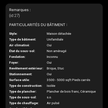
Remarques :
(id:27)
PARTICULARITÉS DU BÂTIMENT :
Style:
Maison détachée
Type de bâtiment:
Unifamiliale
Air climatisé:
Oui
État du sous-sol:
Non aménagé
Fondation:
Inconnu
Foyer:
Oui
Revêtement extérieur:
Brique, Stuc
Stationnement:
Oui
Surface utile:
3500 - 5000 sqft Pieds carrés
Type de construction:
Isolée
Type de plancher:
Plancher de bois franc, Céramique
Type de sous-sol:
s.o.
Type de chauffage:
Air pulsé